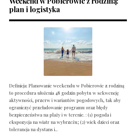
Weekend w Pobierowie z rodziną:
plan i logistyka
Definicja: Planowanie weekendu w Pobierowie z rodziną
to procedura ułożenia 48 godzin pobytu w sekwencję
aktywności, przerw i wariantów pogodowych, tak aby
ograniczyć przeładowanie programu oraz błędy
bezpieczeństwa na plaży i w terenie. : (1) pogoda i
ekspozycja na wiatr na wybrzeżu; (2) wiek dzieci oraz
tolerancja na dystans i...