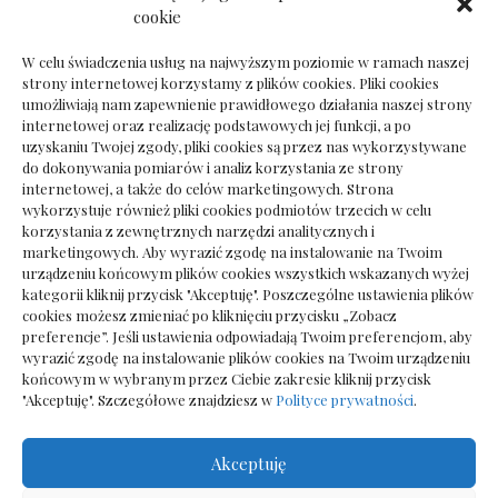
Dokumenty do odbioru przy zmianie biura
cookie
rachunkowego
W celu świadczenia usług na najwyższym poziomie w ramach naszej
strony internetowej korzystamy z plików cookies. Pliki cookies
umożliwiają nam zapewnienie prawidłowego działania naszej strony
internetowej oraz realizację podstawowych jej funkcji, a po
Deska podłogowa do salonu: jak wybrać bez
uzyskaniu Twojej zgody, pliki cookies są przez nas wykorzystywane
pośpiechu
do dokonywania pomiarów i analiz korzystania ze strony
internetowej, a także do celów marketingowych. Strona
wykorzystuje również pliki cookies podmiotów trzecich w celu
korzystania z zewnętrznych narzędzi analitycznych i
marketingowych. Aby wyrazić zgodę na instalowanie na Twoim
urządzeniu końcowym plików cookies wszystkich wskazanych wyżej
kategorii kliknij przycisk "Akceptuję". Poszczególne ustawienia plików
cookies możesz zmieniać po kliknięciu przycisku „Zobacz
preferencje”. Jeśli ustawienia odpowiadają Twoim preferencjom, aby
wyrazić zgodę na instalowanie plików cookies na Twoim urządzeniu
końcowym w wybranym przez Ciebie zakresie kliknij przycisk
"Akceptuję". Szczegółowe znajdziesz w
Polityce prywatności
.
Akceptuję
Wszelkie prawa zastrzezone