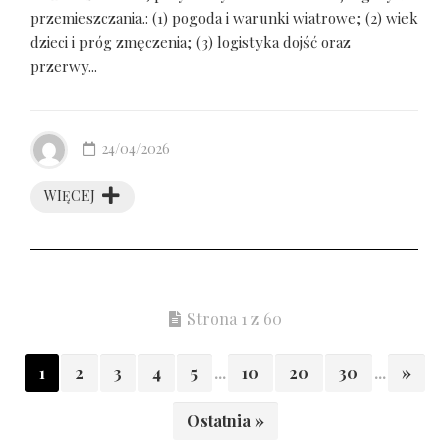
przemieszczania.: (1) pogoda i warunki wiatrowe; (2) wiek
dzieci i próg zmęczenia; (3) logistyka dojść oraz
przerwy...
24/04/2026
WIĘCEJ
Strona 1 z 60
1
2
3
4
5
...
10
20
30
...
»
Ostatnia »