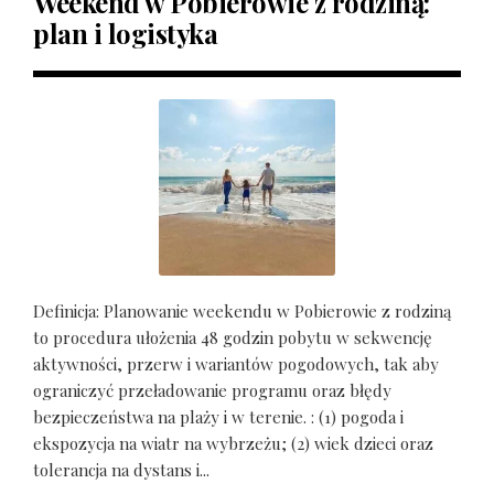
Weekend w Pobierowie z rodziną:
plan i logistyka
Definicja: Planowanie weekendu w Pobierowie z rodziną
to procedura ułożenia 48 godzin pobytu w sekwencję
aktywności, przerw i wariantów pogodowych, tak aby
ograniczyć przeładowanie programu oraz błędy
bezpieczeństwa na plaży i w terenie. : (1) pogoda i
ekspozycja na wiatr na wybrzeżu; (2) wiek dzieci oraz
tolerancja na dystans i...