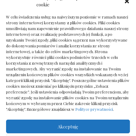
Dokumenty do odbioru przy zmianie biura
cookie
rachunkowego
W celu świadczenia usług na najwyższym poziomie w ramach naszej
strony internetowej korzystamy z plików cookies. Pliki cookies
umożliwiają nam zapewnienie prawidłowego działania naszej strony
internetowej oraz realizację podstawowych jej funkcji, a po
Deska podłogowa do salonu: jak wybrać bez
uzyskaniu Twojej zgody, pliki cookies są przez nas wykorzystywane
pośpiechu
do dokonywania pomiarów i analiz korzystania ze strony
internetowej, a także do celów marketingowych. Strona
wykorzystuje również pliki cookies podmiotów trzecich w celu
korzystania z zewnętrznych narzędzi analitycznych i
marketingowych. Aby wyrazić zgodę na instalowanie na Twoim
urządzeniu końcowym plików cookies wszystkich wskazanych wyżej
kategorii kliknij przycisk "Akceptuję". Poszczególne ustawienia plików
cookies możesz zmieniać po kliknięciu przycisku „Zobacz
preferencje”. Jeśli ustawienia odpowiadają Twoim preferencjom, aby
wyrazić zgodę na instalowanie plików cookies na Twoim urządzeniu
końcowym w wybranym przez Ciebie zakresie kliknij przycisk
"Akceptuję". Szczegółowe znajdziesz w
Polityce prywatności
.
Akceptuję
Wszelkie prawa zastrzezone