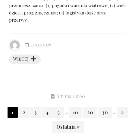
przemieszczania.: (1) pogoda i warunki wiatrowe; (2) wiek
dzieci i próg zmęczenia; (3) logistyka dojść oraz
przerwy...
24/04/2026
WIĘCEJ
Strona 1 z 60
1
2
3
4
5
...
10
20
30
...
»
Ostatnia »