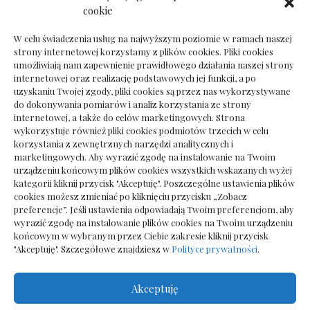
Dokumenty do odbioru przy zmianie biura
cookie
rachunkowego
W celu świadczenia usług na najwyższym poziomie w ramach naszej
strony internetowej korzystamy z plików cookies. Pliki cookies
umożliwiają nam zapewnienie prawidłowego działania naszej strony
internetowej oraz realizację podstawowych jej funkcji, a po
Deska podłogowa do salonu: jak wybrać bez
uzyskaniu Twojej zgody, pliki cookies są przez nas wykorzystywane
pośpiechu
do dokonywania pomiarów i analiz korzystania ze strony
internetowej, a także do celów marketingowych. Strona
wykorzystuje również pliki cookies podmiotów trzecich w celu
korzystania z zewnętrznych narzędzi analitycznych i
marketingowych. Aby wyrazić zgodę na instalowanie na Twoim
urządzeniu końcowym plików cookies wszystkich wskazanych wyżej
kategorii kliknij przycisk "Akceptuję". Poszczególne ustawienia plików
cookies możesz zmieniać po kliknięciu przycisku „Zobacz
preferencje”. Jeśli ustawienia odpowiadają Twoim preferencjom, aby
wyrazić zgodę na instalowanie plików cookies na Twoim urządzeniu
końcowym w wybranym przez Ciebie zakresie kliknij przycisk
"Akceptuję". Szczegółowe znajdziesz w
Polityce prywatności
.
Akceptuję
Wszelkie prawa zastrzezone