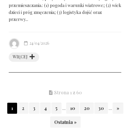
przemieszczania.: (1) pogoda i warunki wiatrowe; (2) wiek
dzieci i próg zmęczenia; (3) logistyka dojść oraz
przerwy...
24/04/2026
WIĘCEJ
Strona 1 z 60
1
2
3
4
5
...
10
20
30
...
»
Ostatnia »