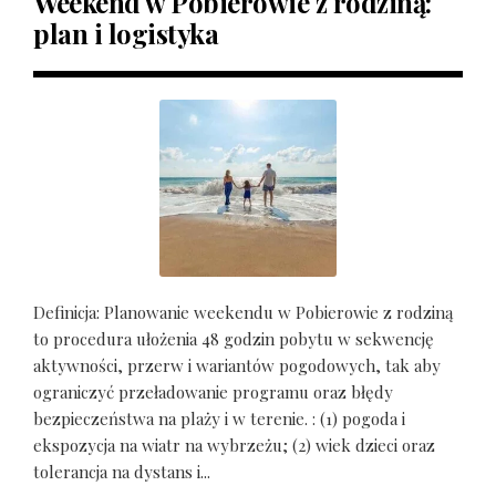
Weekend w Pobierowie z rodziną:
plan i logistyka
Definicja: Planowanie weekendu w Pobierowie z rodziną
to procedura ułożenia 48 godzin pobytu w sekwencję
aktywności, przerw i wariantów pogodowych, tak aby
ograniczyć przeładowanie programu oraz błędy
bezpieczeństwa na plaży i w terenie. : (1) pogoda i
ekspozycja na wiatr na wybrzeżu; (2) wiek dzieci oraz
tolerancja na dystans i...