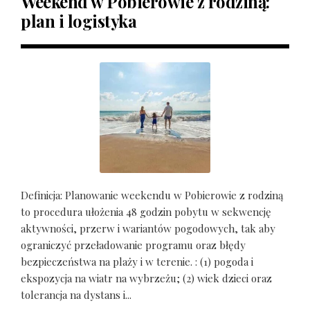
Weekend w Pobierowie z rodziną:
plan i logistyka
Definicja: Planowanie weekendu w Pobierowie z rodziną
to procedura ułożenia 48 godzin pobytu w sekwencję
aktywności, przerw i wariantów pogodowych, tak aby
ograniczyć przeładowanie programu oraz błędy
bezpieczeństwa na plaży i w terenie. : (1) pogoda i
ekspozycja na wiatr na wybrzeżu; (2) wiek dzieci oraz
tolerancja na dystans i...