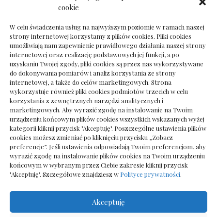
Dokumenty do odbioru przy zmianie biura
cookie
rachunkowego
W celu świadczenia usług na najwyższym poziomie w ramach naszej
strony internetowej korzystamy z plików cookies. Pliki cookies
umożliwiają nam zapewnienie prawidłowego działania naszej strony
internetowej oraz realizację podstawowych jej funkcji, a po
Deska podłogowa do salonu: jak wybrać bez
uzyskaniu Twojej zgody, pliki cookies są przez nas wykorzystywane
pośpiechu
do dokonywania pomiarów i analiz korzystania ze strony
internetowej, a także do celów marketingowych. Strona
wykorzystuje również pliki cookies podmiotów trzecich w celu
korzystania z zewnętrznych narzędzi analitycznych i
marketingowych. Aby wyrazić zgodę na instalowanie na Twoim
urządzeniu końcowym plików cookies wszystkich wskazanych wyżej
kategorii kliknij przycisk "Akceptuję". Poszczególne ustawienia plików
cookies możesz zmieniać po kliknięciu przycisku „Zobacz
preferencje”. Jeśli ustawienia odpowiadają Twoim preferencjom, aby
wyrazić zgodę na instalowanie plików cookies na Twoim urządzeniu
końcowym w wybranym przez Ciebie zakresie kliknij przycisk
"Akceptuję". Szczegółowe znajdziesz w
Polityce prywatności
.
Akceptuję
Wszelkie prawa zastrzezone