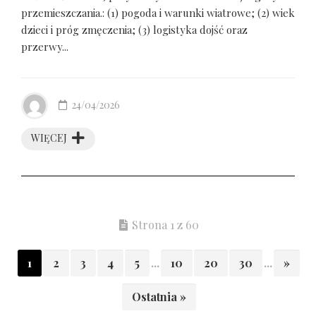
przemieszczania.: (1) pogoda i warunki wiatrowe; (2) wiek
dzieci i próg zmęczenia; (3) logistyka dojść oraz
przerwy...
24/04/2026
WIĘCEJ
Strona 1 z 60
1
2
3
4
5
...
10
20
30
...
»
Ostatnia »