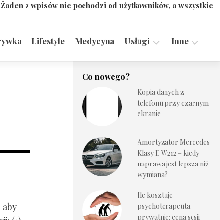
. Żaden z wpisów nie pochodzi od użytkowników, a wszystkie
rywka
Lifestyle
Medycyna
Usługi
Inne
Motoryzacja,
Turystyka,
Co nowego?
Transport
Sport
Kopia danych z
Technologie
telefonu przy czarnym
ekranie
Amortyzator Mercedes
Klasy E W212 – kiedy
naprawa jest lepsza niż
wymiana?
Ile kosztuje
, aby
psychoterapeuta
prywatnie: cena sesji