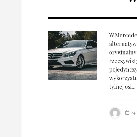
W Mercedes
alternatyw
oryginalny
rzeczywist
pojedynczy
wykorzyst
tylnej osi...
24