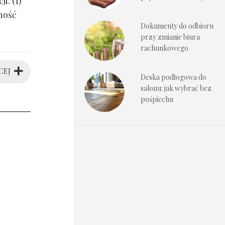
i: (1)
ność
Dokumenty do odbioru
przy zmianie biura
rachunkowego
CEJ
Deska podłogowa do
salonu: jak wybrać bez
pośpiechu