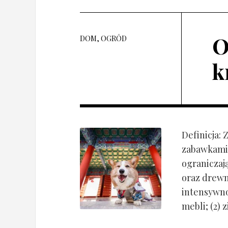
O
DOM, OGRÓD
k
Definicja:
zabawkami 
ograniczaj
oraz drewn
intensywnoś
mebli; (2) 