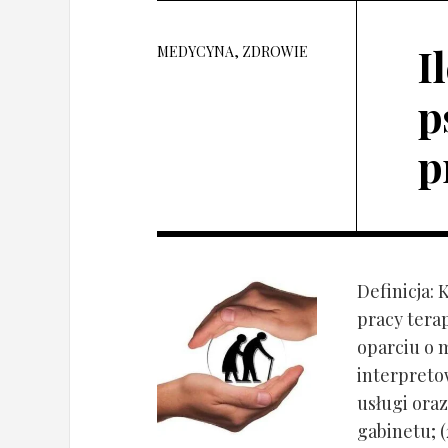
I
MEDYCYNA, ZDROWIE
p
p
Definicja: 
pracy tera
oparciu o 
interpret
usługi oraz
gabinetu; (2