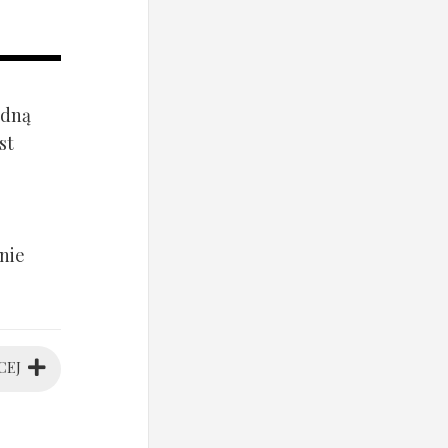
ądną
st
nie
CEJ