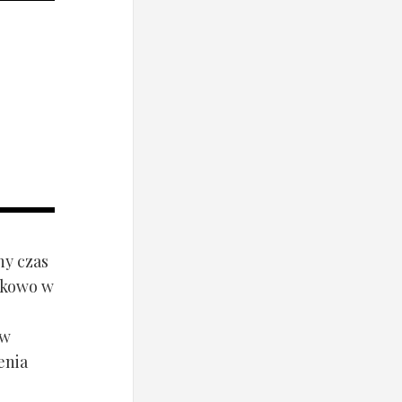
ny czas
ynkowo w
ów
enia