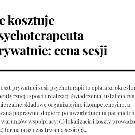
le kosztuje
sychoterapeuta
rywatnie: cena sesji
Koszt prywatnej sesji psychoterapii to opłata za określo
peutycznej i sposób realizacji świadczenia, ustalana r
mierzalne składowe organizacyjne i kompetencyjne, a
owana poprawnie dopiero po uwzględnieniu parametr
 warunków współpracy: (1) lokalizacja i koszty prowadz
) forma oraz czas trwania sesji; (3)...