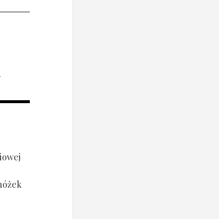
i
iowej
 nóżek