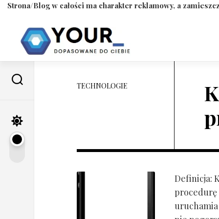
Strona/Blog w całości ma charakter reklamowy, a zamieszcz
Skip
to
content
K
TECHNOLOGIE
p
Definicja:
procedurę 
uruchamia s