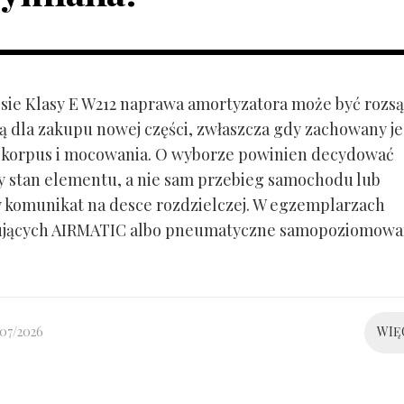
ie Klasy E W212 naprawa amortyzatora może być rozs
ą dla zakupu nowej części, zwłaszcza gdy zachowany je
 korpus i mocowania. O wyborze powinien decydować
y stan elementu, a nie sam przebieg samochodu lub
 komunikat na desce rozdzielczej. W egzemplarzach
ujących AIRMATIC albo pneumatyczne samopoziomowa
/07/2026
WIĘ