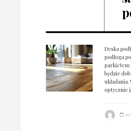
p
Deska podł
podłoga po
parkietem d
będzie dob
układania.
optycznie ją
10