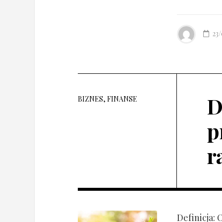
23
D
BIZNES, FINANSE
p
r
Definicja: