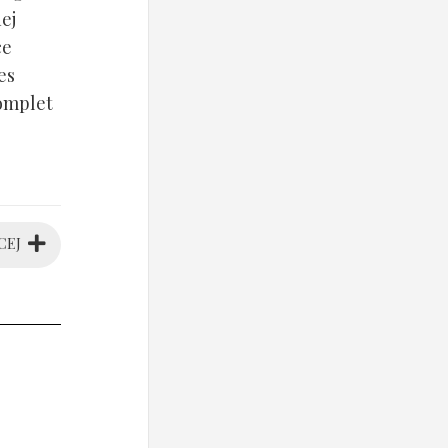
ej
ce
es
komplet
CEJ