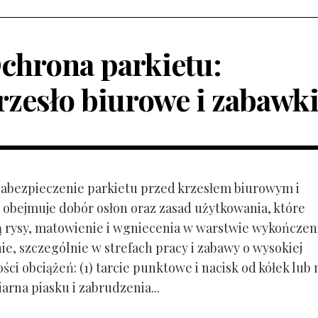
chrona parkietu:
rzesło biurowe i zabawk
 Zabezpieczenie parkietu przed krzesłem biurowym i
obejmuje dobór osłon oraz zasad użytkowania, które
ą rysy, matowienie i wgniecenia w warstwie wykończen
ie, szczególnie w strefach pracy i zabawy o wysokiej
ci obciążeń: (1) tarcie punktowe i nacisk od kółek lub
ziarna piasku i zabrudzenia...