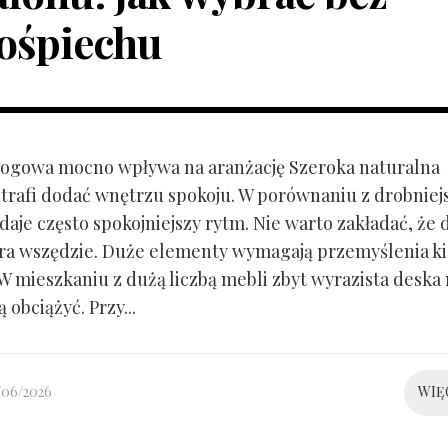
ośpiechu
ogowa mocno wpływa na aranżację Szeroka naturalna
trafi dodać wnętrzu spokoju. W porównaniu z drobnie
aje często spokojniejszy rytm. Nie warto zakładać, że 
ra wszędzie. Duże elementy wymagają przemyślenia k
 W mieszkaniu z dużą liczbą mebli zbyt wyrazista deska
 obciążyć. Przy...
/06/2026
WIĘ