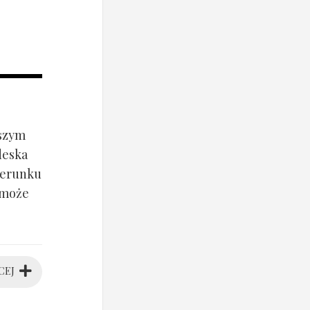
jszym
deska
ierunku
 może
CEJ