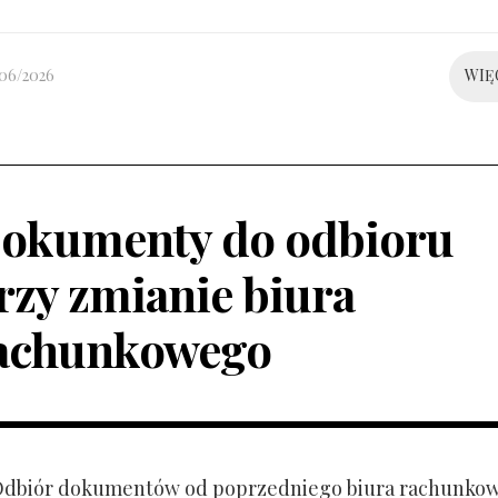
/06/2026
WIĘ
okumenty do odbioru
rzy zmianie biura
achunkowego
 Odbiór dokumentów od poprzedniego biura rachunko