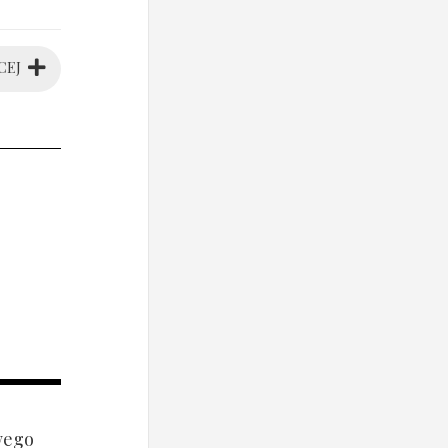
CEJ
wego