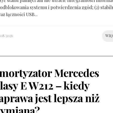
yć stanu pamięci ani nie utracić integralności informacj
odblokowania systemu i potwierdzenia zgód; (2) stabil
raz łączności USB...
/08/2026
WIĘ
mortyzator Mercedes
lasy E W212 – kiedy
aprawa jest lepsza niż
ymiana?