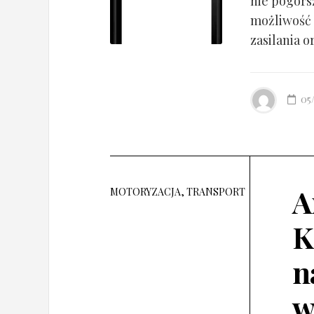
nie pogorsz
możliwość 
zasilania o
05
A
MOTORYZACJA, TRANSPORT
K
n
w