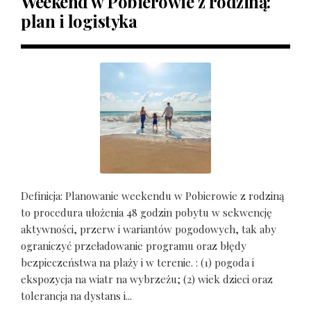
Weekend w Pobierowie z rodziną:
plan i logistyka
Definicja: Planowanie weekendu w Pobierowie z rodziną
to procedura ułożenia 48 godzin pobytu w sekwencję
aktywności, przerw i wariantów pogodowych, tak aby
ograniczyć przeładowanie programu oraz błędy
bezpieczeństwa na plaży i w terenie. : (1) pogoda i
ekspozycja na wiatr na wybrzeżu; (2) wiek dzieci oraz
tolerancja na dystans i...