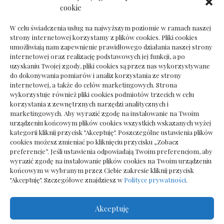
Dokumenty do odbioru przy zmianie biura
cookie
rachunkowego
W celu świadczenia usług na najwyższym poziomie w ramach naszej
strony internetowej korzystamy z plików cookies. Pliki cookies
umożliwiają nam zapewnienie prawidłowego działania naszej strony
internetowej oraz realizację podstawowych jej funkcji, a po
Deska podłogowa do salonu: jak wybrać bez
uzyskaniu Twojej zgody, pliki cookies są przez nas wykorzystywane
pośpiechu
do dokonywania pomiarów i analiz korzystania ze strony
internetowej, a także do celów marketingowych. Strona
wykorzystuje również pliki cookies podmiotów trzecich w celu
korzystania z zewnętrznych narzędzi analitycznych i
marketingowych. Aby wyrazić zgodę na instalowanie na Twoim
urządzeniu końcowym plików cookies wszystkich wskazanych wyżej
kategorii kliknij przycisk "Akceptuję". Poszczególne ustawienia plików
cookies możesz zmieniać po kliknięciu przycisku „Zobacz
preferencje”. Jeśli ustawienia odpowiadają Twoim preferencjom, aby
wyrazić zgodę na instalowanie plików cookies na Twoim urządzeniu
końcowym w wybranym przez Ciebie zakresie kliknij przycisk
"Akceptuję". Szczegółowe znajdziesz w
Polityce prywatności
.
Akceptuję
Wszelkie prawa zastrzezone