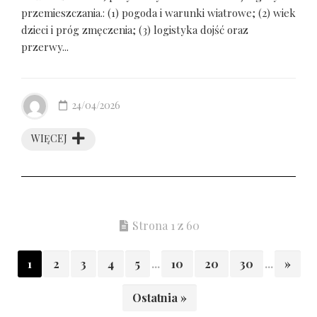
przemieszczania.: (1) pogoda i warunki wiatrowe; (2) wiek
dzieci i próg zmęczenia; (3) logistyka dojść oraz
przerwy...
24/04/2026
WIĘCEJ
Strona 1 z 60
1
2
3
4
5
...
10
20
30
...
»
Ostatnia »