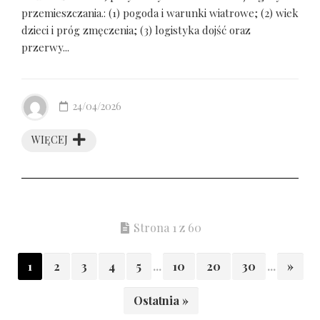
przemieszczania.: (1) pogoda i warunki wiatrowe; (2) wiek
dzieci i próg zmęczenia; (3) logistyka dojść oraz
przerwy...
24/04/2026
WIĘCEJ
Strona 1 z 60
1
2
3
4
5
...
10
20
30
...
»
Ostatnia »