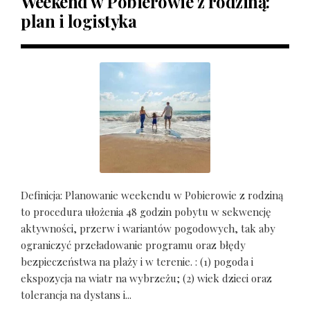
Weekend w Pobierowie z rodziną:
plan i logistyka
Definicja: Planowanie weekendu w Pobierowie z rodziną
to procedura ułożenia 48 godzin pobytu w sekwencję
aktywności, przerw i wariantów pogodowych, tak aby
ograniczyć przeładowanie programu oraz błędy
bezpieczeństwa na plaży i w terenie. : (1) pogoda i
ekspozycja na wiatr na wybrzeżu; (2) wiek dzieci oraz
tolerancja na dystans i...