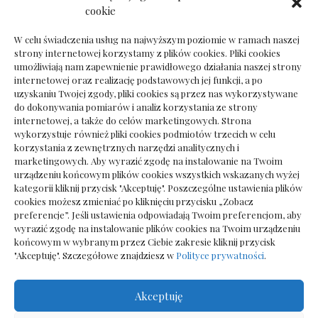
Dokumenty do odbioru przy zmianie biura
cookie
rachunkowego
W celu świadczenia usług na najwyższym poziomie w ramach naszej
strony internetowej korzystamy z plików cookies. Pliki cookies
umożliwiają nam zapewnienie prawidłowego działania naszej strony
internetowej oraz realizację podstawowych jej funkcji, a po
Deska podłogowa do salonu: jak wybrać bez
uzyskaniu Twojej zgody, pliki cookies są przez nas wykorzystywane
pośpiechu
do dokonywania pomiarów i analiz korzystania ze strony
internetowej, a także do celów marketingowych. Strona
wykorzystuje również pliki cookies podmiotów trzecich w celu
korzystania z zewnętrznych narzędzi analitycznych i
marketingowych. Aby wyrazić zgodę na instalowanie na Twoim
urządzeniu końcowym plików cookies wszystkich wskazanych wyżej
kategorii kliknij przycisk "Akceptuję". Poszczególne ustawienia plików
cookies możesz zmieniać po kliknięciu przycisku „Zobacz
preferencje”. Jeśli ustawienia odpowiadają Twoim preferencjom, aby
wyrazić zgodę na instalowanie plików cookies na Twoim urządzeniu
końcowym w wybranym przez Ciebie zakresie kliknij przycisk
"Akceptuję". Szczegółowe znajdziesz w
Polityce prywatności
.
Akceptuję
Wszelkie prawa zastrzezone