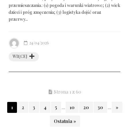
przemieszczania.: (1) pogoda i warunki wiatrowe; (2) wiek
dzieci i próg zmęczenia; (3) logistyka dojść oraz
przerwy...
24/04/2026
WIĘCEJ
Strona 1 z 60
1
2
3
4
5
...
10
20
30
...
»
Ostatnia »