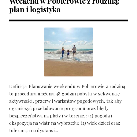
Weekend w Pobierowie z rodziną:
plan i logistyka
Definicja: Planowanie weekendu w Pobierowie z rodziną
to procedura ułożenia 48 godzin pobytu w sekwencję
aktywności, przerw i wariantów pogodowych, tak aby
ograniczyć przeładowanie programu oraz błędy
bezpieczeństwa na plaży i w terenie. : (1) pogoda i
ekspozycja na wiatr na wybrzeżu; (2) wiek dzieci oraz
tolerancja na dystans i...