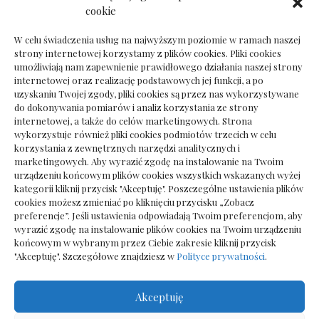
Dokumenty do odbioru przy zmianie biura
cookie
rachunkowego
W celu świadczenia usług na najwyższym poziomie w ramach naszej
strony internetowej korzystamy z plików cookies. Pliki cookies
umożliwiają nam zapewnienie prawidłowego działania naszej strony
internetowej oraz realizację podstawowych jej funkcji, a po
Deska podłogowa do salonu: jak wybrać bez
uzyskaniu Twojej zgody, pliki cookies są przez nas wykorzystywane
pośpiechu
do dokonywania pomiarów i analiz korzystania ze strony
internetowej, a także do celów marketingowych. Strona
wykorzystuje również pliki cookies podmiotów trzecich w celu
korzystania z zewnętrznych narzędzi analitycznych i
marketingowych. Aby wyrazić zgodę na instalowanie na Twoim
urządzeniu końcowym plików cookies wszystkich wskazanych wyżej
kategorii kliknij przycisk "Akceptuję". Poszczególne ustawienia plików
cookies możesz zmieniać po kliknięciu przycisku „Zobacz
preferencje”. Jeśli ustawienia odpowiadają Twoim preferencjom, aby
wyrazić zgodę na instalowanie plików cookies na Twoim urządzeniu
końcowym w wybranym przez Ciebie zakresie kliknij przycisk
"Akceptuję". Szczegółowe znajdziesz w
Polityce prywatności
.
Akceptuję
Wszelkie prawa zastrzezone