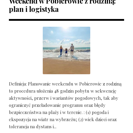
Weekend w Pobierowie z rodziną:
plan i logistyka
Definicja: Planowanie weekendu w Pobierowie z rodziną
to procedura ułożenia 48 godzin pobytu w sekwencję
aktywności, przerw i wariantów pogodowych, tak aby
ograniczyć przeładowanie programu oraz błędy
bezpieczeństwa na plaży i w terenie. : (1) pogoda i
ekspozycja na wiatr na wybrzeżu; (2) wiek dzieci oraz
tolerancja na dystans i...