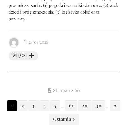
przemieszczania.: (1) pogoda i warunki wiatrowe; (2) wiek
dzieci i próg zmęczenia; (3) logistyka dojść oraz
przerwy...
24/04/2026
WIĘCEJ
Strona 1 z 60
1
2
3
4
5
...
10
20
30
...
»
Ostatnia »