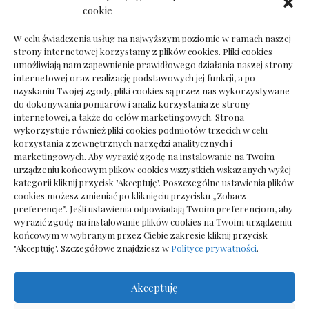
Dokumenty do odbioru przy zmianie biura
cookie
rachunkowego
W celu świadczenia usług na najwyższym poziomie w ramach naszej
strony internetowej korzystamy z plików cookies. Pliki cookies
umożliwiają nam zapewnienie prawidłowego działania naszej strony
internetowej oraz realizację podstawowych jej funkcji, a po
Deska podłogowa do salonu: jak wybrać bez
uzyskaniu Twojej zgody, pliki cookies są przez nas wykorzystywane
pośpiechu
do dokonywania pomiarów i analiz korzystania ze strony
internetowej, a także do celów marketingowych. Strona
wykorzystuje również pliki cookies podmiotów trzecich w celu
korzystania z zewnętrznych narzędzi analitycznych i
marketingowych. Aby wyrazić zgodę na instalowanie na Twoim
urządzeniu końcowym plików cookies wszystkich wskazanych wyżej
kategorii kliknij przycisk "Akceptuję". Poszczególne ustawienia plików
cookies możesz zmieniać po kliknięciu przycisku „Zobacz
preferencje”. Jeśli ustawienia odpowiadają Twoim preferencjom, aby
wyrazić zgodę na instalowanie plików cookies na Twoim urządzeniu
końcowym w wybranym przez Ciebie zakresie kliknij przycisk
"Akceptuję". Szczegółowe znajdziesz w
Polityce prywatności
.
Akceptuję
Wszelkie prawa zastrzezone