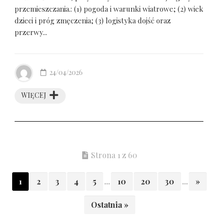
przemieszczania.: (1) pogoda i warunki wiatrowe; (2) wiek
dzieci i próg zmęczenia; (3) logistyka dojść oraz
przerwy...
24/04/2026
WIĘCEJ
Strona 1 z 60
1
2
3
4
5
...
10
20
30
...
»
Ostatnia »