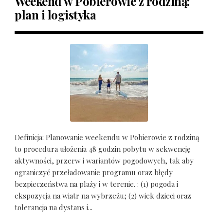
Weekend w Pobierowie z rodziną:
plan i logistyka
Definicja: Planowanie weekendu w Pobierowie z rodziną
to procedura ułożenia 48 godzin pobytu w sekwencję
aktywności, przerw i wariantów pogodowych, tak aby
ograniczyć przeładowanie programu oraz błędy
bezpieczeństwa na plaży i w terenie. : (1) pogoda i
ekspozycja na wiatr na wybrzeżu; (2) wiek dzieci oraz
tolerancja na dystans i...