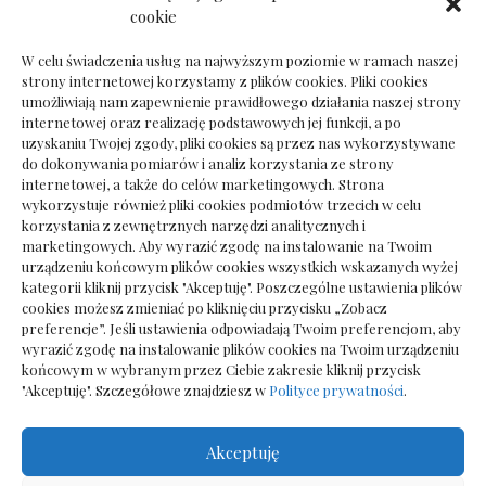
Dokumenty do odbioru przy zmianie biura
cookie
rachunkowego
W celu świadczenia usług na najwyższym poziomie w ramach naszej
strony internetowej korzystamy z plików cookies. Pliki cookies
umożliwiają nam zapewnienie prawidłowego działania naszej strony
internetowej oraz realizację podstawowych jej funkcji, a po
Deska podłogowa do salonu: jak wybrać bez
uzyskaniu Twojej zgody, pliki cookies są przez nas wykorzystywane
pośpiechu
do dokonywania pomiarów i analiz korzystania ze strony
internetowej, a także do celów marketingowych. Strona
wykorzystuje również pliki cookies podmiotów trzecich w celu
korzystania z zewnętrznych narzędzi analitycznych i
marketingowych. Aby wyrazić zgodę na instalowanie na Twoim
urządzeniu końcowym plików cookies wszystkich wskazanych wyżej
kategorii kliknij przycisk "Akceptuję". Poszczególne ustawienia plików
cookies możesz zmieniać po kliknięciu przycisku „Zobacz
preferencje”. Jeśli ustawienia odpowiadają Twoim preferencjom, aby
wyrazić zgodę na instalowanie plików cookies na Twoim urządzeniu
końcowym w wybranym przez Ciebie zakresie kliknij przycisk
"Akceptuję". Szczegółowe znajdziesz w
Polityce prywatności
.
Akceptuję
Wszelkie prawa zastrzezone