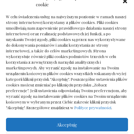
Dokumenty do odbioru przy zmianie biura
cookie
rachunkowego
W celu świadczenia usług na najwyższym poziomie w ramach naszej
strony internetowej korzystamy z plików cookies. Pliki cookies
umożliwiają nam zapewnienie prawidłowego działania naszej strony
internetowej oraz realizację podstawowych jej funkcji, a po
Deska podłogowa do salonu: jak wybrać bez
uzyskaniu Twojej zgody, pliki cookies są przez nas wykorzystywane
pośpiechu
do dokonywania pomiarów i analiz korzystania ze strony
internetowej, a także do celów marketingowych. Strona
wykorzystuje również pliki cookies podmiotów trzecich w celu
korzystania z zewnętrznych narzędzi analitycznych i
marketingowych. Aby wyrazić zgodę na instalowanie na Twoim
urządzeniu końcowym plików cookies wszystkich wskazanych wyżej
kategorii kliknij przycisk "Akceptuję". Poszczególne ustawienia plików
cookies możesz zmieniać po kliknięciu przycisku „Zobacz
preferencje”. Jeśli ustawienia odpowiadają Twoim preferencjom, aby
wyrazić zgodę na instalowanie plików cookies na Twoim urządzeniu
końcowym w wybranym przez Ciebie zakresie kliknij przycisk
"Akceptuję". Szczegółowe znajdziesz w
Polityce prywatności
.
Akceptuję
Wszelkie prawa zastrzezone