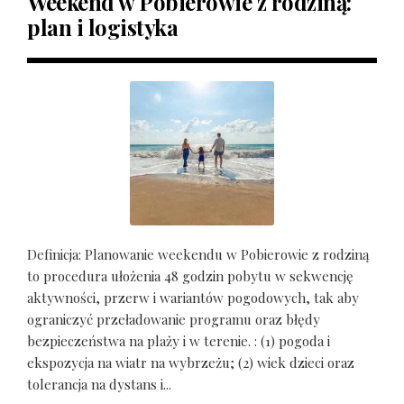
Weekend w Pobierowie z rodziną:
plan i logistyka
Definicja: Planowanie weekendu w Pobierowie z rodziną
to procedura ułożenia 48 godzin pobytu w sekwencję
aktywności, przerw i wariantów pogodowych, tak aby
ograniczyć przeładowanie programu oraz błędy
bezpieczeństwa na plaży i w terenie. : (1) pogoda i
ekspozycja na wiatr na wybrzeżu; (2) wiek dzieci oraz
tolerancja na dystans i...