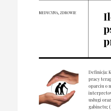
I
MEDYCYNA, ZDROWIE
p
p
Definicja: 
pracy tera
oparciu o 
interpret
usługi oraz
gabinetu; (2