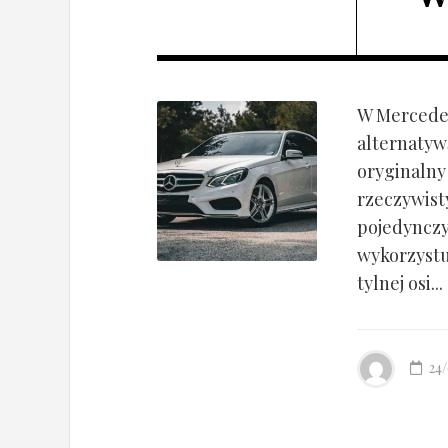
W Mercedes
alternatyw
oryginalny
rzeczywist
pojedynczy
wykorzyst
tylnej osi...
24