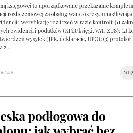
ną księgowej to uporządkowane przekazanie kompletn
ji rozliczeniowej za obsługiwane okresy, umożliwiają
idencji i weryfikację rozliczeń w razie kontroli: (1) zakr
ch ewidencji i podatków (KPiR/księgi, VAT, ZUS); (2) 
twierdzeń wysyłek (JPK, deklaracje, UPO); (3) protokół
 z...
/06/2026
WIĘ
eska podłogowa do
alonu: jak wybrać bez