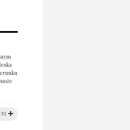
jszym
deska
ierunku
 może
CEJ