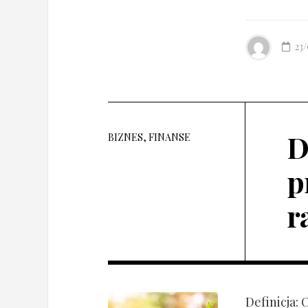
23
D
BIZNES, FINANSE
p
r
Definicja: