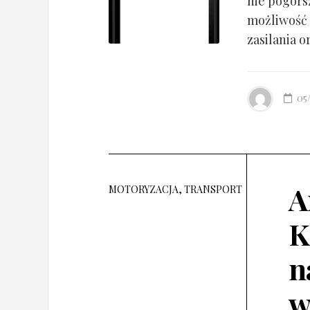
nie pogorsz
możliwość 
zasilania o
05
A
MOTORYZACJA, TRANSPORT
K
n
w