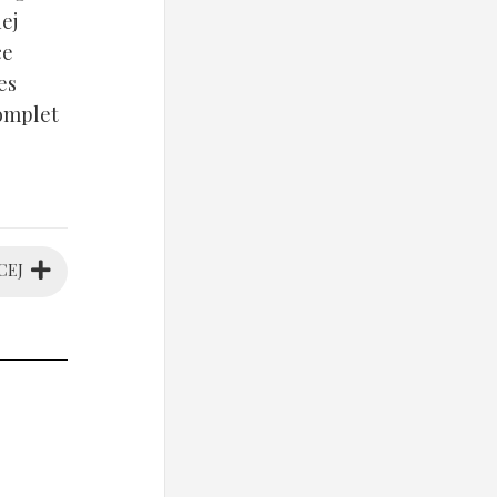
ej
ce
es
komplet
CEJ