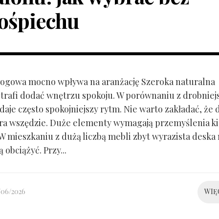
ośpiechu
ogowa mocno wpływa na aranżację Szeroka naturalna
trafi dodać wnętrzu spokoju. W porównaniu z drobnie
aje często spokojniejszy rytm. Nie warto zakładać, że 
ra wszędzie. Duże elementy wymagają przemyślenia k
 W mieszkaniu z dużą liczbą mebli zbyt wyrazista deska
 obciążyć. Przy...
/06/2026
WIĘ