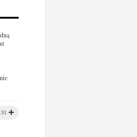
ądną
st
nie
CEJ