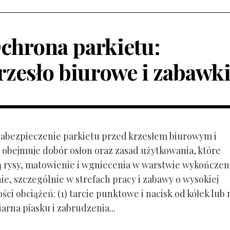
chrona parkietu:
rzesło biurowe i zabawk
 Zabezpieczenie parkietu przed krzesłem biurowym i
obejmuje dobór osłon oraz zasad użytkowania, które
ą rysy, matowienie i wgniecenia w warstwie wykończen
ie, szczególnie w strefach pracy i zabawy o wysokiej
ci obciążeń: (1) tarcie punktowe i nacisk od kółek lub
ziarna piasku i zabrudzenia...