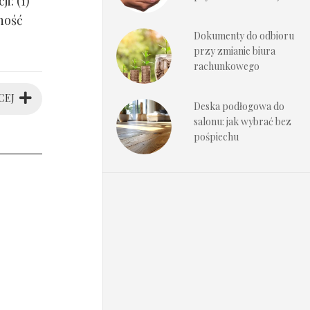
i: (1)
ność
Dokumenty do odbioru
przy zmianie biura
rachunkowego
CEJ
Deska podłogowa do
salonu: jak wybrać bez
pośpiechu