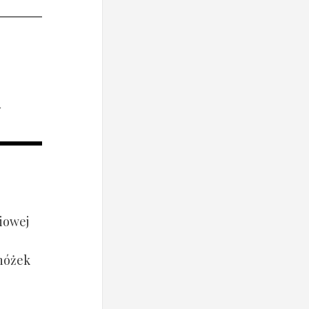
i
iowej
 nóżek