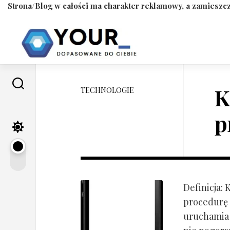
Strona/Blog w całości ma charakter reklamowy, a zamieszcz
Skip
to
content
K
TECHNOLOGIE
p
Definicja:
procedurę 
uruchamia s