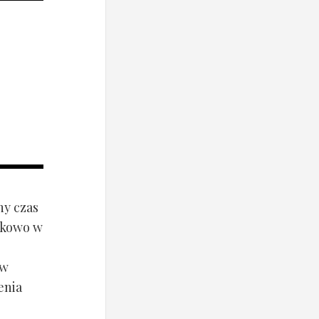
ny czas
ynkowo w
ów
enia