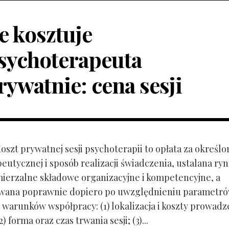
le kosztuje
sychoterapeuta
rywatnie: cena sesji
Koszt prywatnej sesji psychoterapii to opłata za określo
peutycznej i sposób realizacji świadczenia, ustalana r
mierzalne składowe organizacyjne i kompetencyjne, a
owana poprawnie dopiero po uwzględnieniu parametr
 warunków współpracy: (1) lokalizacja i koszty prowadz
) forma oraz czas trwania sesji; (3)...