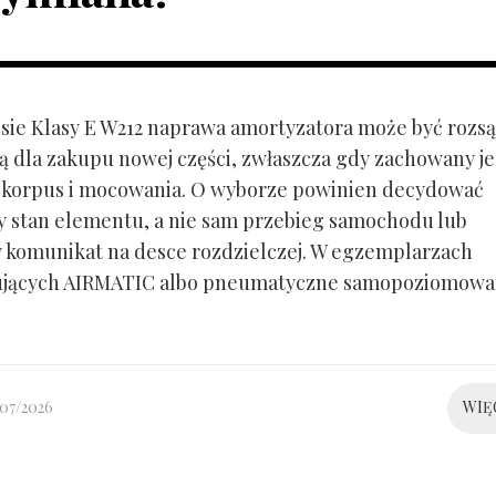
ie Klasy E W212 naprawa amortyzatora może być rozs
ą dla zakupu nowej części, zwłaszcza gdy zachowany je
 korpus i mocowania. O wyborze powinien decydować
y stan elementu, a nie sam przebieg samochodu lub
 komunikat na desce rozdzielczej. W egzemplarzach
ujących AIRMATIC albo pneumatyczne samopoziomowa
/07/2026
WIĘ