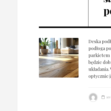
p
Deska podł
podłoga po
parkietem d
będzie dob
układania.
optycznie ją
10