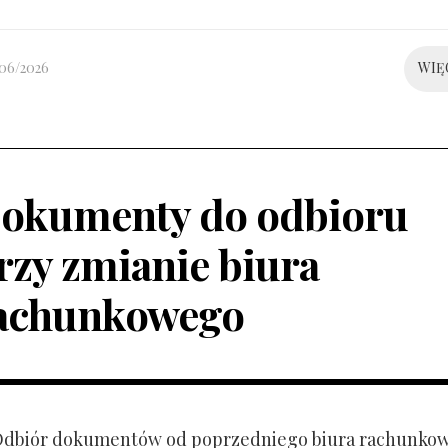
/06/2026
WIĘ
okumenty do odbioru
rzy zmianie biura
achunkowego
 Odbiór dokumentów od poprzedniego biura rachunko