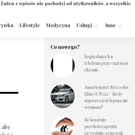
. Żaden z wpisów nie pochodzi od użytkowników, a wszystkie
rywka
Lifestyle
Medycyna
Usługi
Inne
Motoryzacja,
Turystyka,
Co nowego?
Transport
Sport
Kopia danych z
Technologie
telefonu przy czarnym
ekranie
Amortyzator Mercedes
Klasy E W212 – kiedy
naprawa jest lepsza niż
wymiana?
Ile kosztuje
, aby
psychoterapeuta
prywatnie: cena sesji