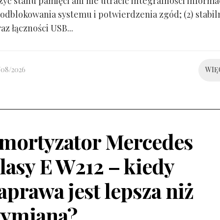
yć stanu pamięci ani nie utracić integralności informacj
odblokowania systemu i potwierdzenia zgód; (2) stabil
raz łączności USB...
/08/2026
WIĘ
mortyzator Mercedes
lasy E W212 – kiedy
aprawa jest lepsza niż
ymiana?