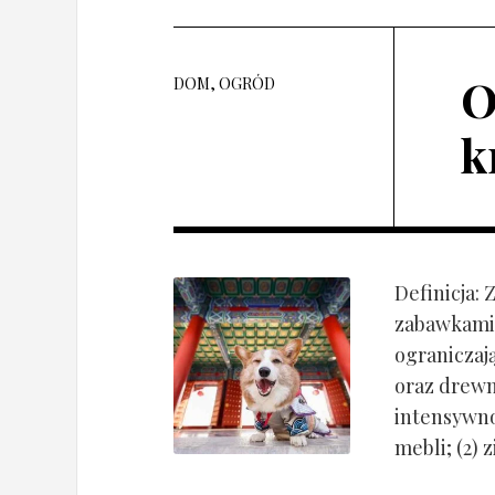
O
DOM, OGRÓD
k
Definicja:
zabawkami 
ograniczaj
oraz drewn
intensywnoś
mebli; (2) 