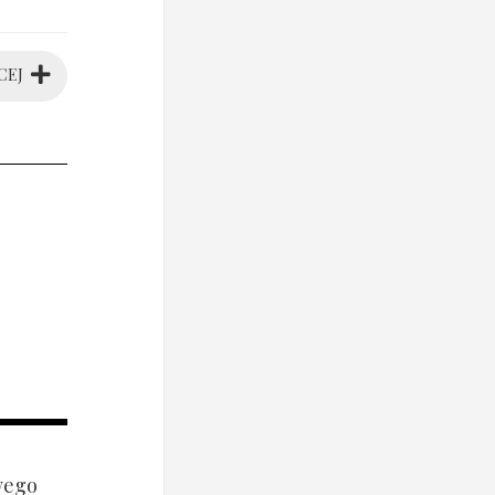
CEJ
wego