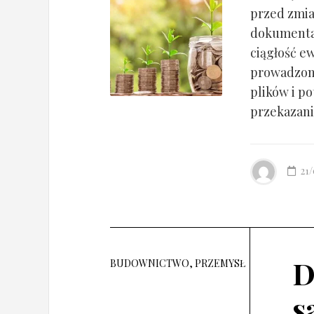
przed zmia
dokumentac
ciągłość ew
prowadzony
plików i po
przekazania
21
D
BUDOWNICTWO, PRZEMYSŁ
s