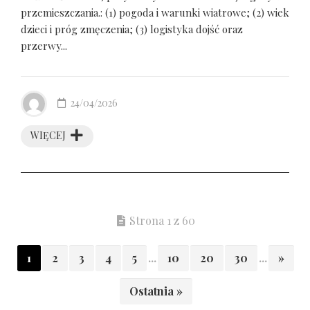
przemieszczania.: (1) pogoda i warunki wiatrowe; (2) wiek
dzieci i próg zmęczenia; (3) logistyka dojść oraz
przerwy...
24/04/2026
WIĘCEJ
Strona 1 z 60
1
2
3
4
5
...
10
20
30
...
»
Ostatnia »