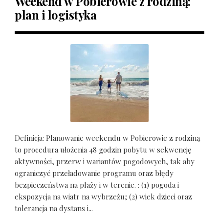
Weekend w Pobierowie z rodziną:
plan i logistyka
Definicja: Planowanie weekendu w Pobierowie z rodziną
to procedura ułożenia 48 godzin pobytu w sekwencję
aktywności, przerw i wariantów pogodowych, tak aby
ograniczyć przeładowanie programu oraz błędy
bezpieczeństwa na plaży i w terenie. : (1) pogoda i
ekspozycja na wiatr na wybrzeżu; (2) wiek dzieci oraz
tolerancja na dystans i...