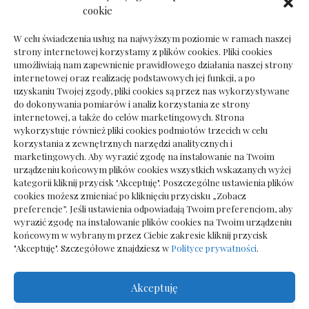
Dokumenty do odbioru przy zmianie biura
cookie
rachunkowego
W celu świadczenia usług na najwyższym poziomie w ramach naszej
strony internetowej korzystamy z plików cookies. Pliki cookies
umożliwiają nam zapewnienie prawidłowego działania naszej strony
internetowej oraz realizację podstawowych jej funkcji, a po
Deska podłogowa do salonu: jak wybrać bez
uzyskaniu Twojej zgody, pliki cookies są przez nas wykorzystywane
pośpiechu
do dokonywania pomiarów i analiz korzystania ze strony
internetowej, a także do celów marketingowych. Strona
wykorzystuje również pliki cookies podmiotów trzecich w celu
korzystania z zewnętrznych narzędzi analitycznych i
marketingowych. Aby wyrazić zgodę na instalowanie na Twoim
urządzeniu końcowym plików cookies wszystkich wskazanych wyżej
kategorii kliknij przycisk "Akceptuję". Poszczególne ustawienia plików
cookies możesz zmieniać po kliknięciu przycisku „Zobacz
preferencje”. Jeśli ustawienia odpowiadają Twoim preferencjom, aby
wyrazić zgodę na instalowanie plików cookies na Twoim urządzeniu
końcowym w wybranym przez Ciebie zakresie kliknij przycisk
"Akceptuję". Szczegółowe znajdziesz w
Polityce prywatności
.
Akceptuję
Wszelkie prawa zastrzezone