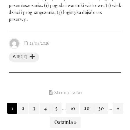
przemieszczania.: (1) pogoda i warunki wiatrowe; (2) wiek
dzieci i próg zmęczenia; (3) logistyka dojść oraz
przerwy...
24/04/2026
WIĘCEJ
Strona 1 z 60
1
2
3
4
5
...
10
20
30
...
»
Ostatnia »