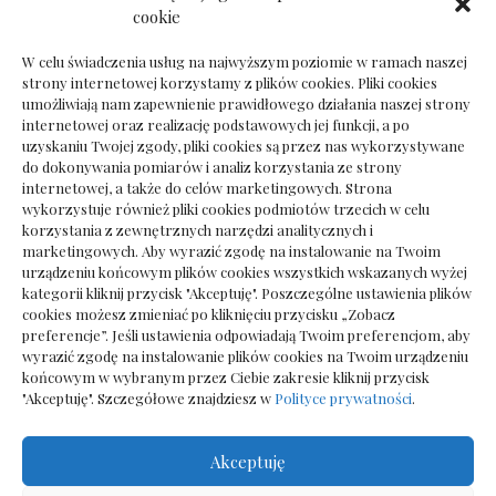
Dokumenty do odbioru przy zmianie biura
cookie
rachunkowego
W celu świadczenia usług na najwyższym poziomie w ramach naszej
strony internetowej korzystamy z plików cookies. Pliki cookies
umożliwiają nam zapewnienie prawidłowego działania naszej strony
internetowej oraz realizację podstawowych jej funkcji, a po
Deska podłogowa do salonu: jak wybrać bez
uzyskaniu Twojej zgody, pliki cookies są przez nas wykorzystywane
pośpiechu
do dokonywania pomiarów i analiz korzystania ze strony
internetowej, a także do celów marketingowych. Strona
wykorzystuje również pliki cookies podmiotów trzecich w celu
korzystania z zewnętrznych narzędzi analitycznych i
marketingowych. Aby wyrazić zgodę na instalowanie na Twoim
urządzeniu końcowym plików cookies wszystkich wskazanych wyżej
kategorii kliknij przycisk "Akceptuję". Poszczególne ustawienia plików
cookies możesz zmieniać po kliknięciu przycisku „Zobacz
preferencje”. Jeśli ustawienia odpowiadają Twoim preferencjom, aby
wyrazić zgodę na instalowanie plików cookies na Twoim urządzeniu
końcowym w wybranym przez Ciebie zakresie kliknij przycisk
"Akceptuję". Szczegółowe znajdziesz w
Polityce prywatności
.
Akceptuję
Wszelkie prawa zastrzezone