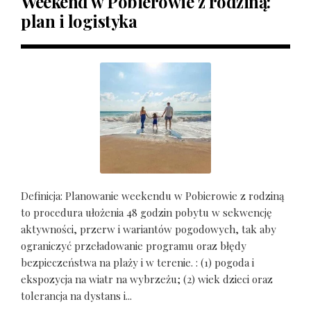
Weekend w Pobierowie z rodziną:
plan i logistyka
Definicja: Planowanie weekendu w Pobierowie z rodziną
to procedura ułożenia 48 godzin pobytu w sekwencję
aktywności, przerw i wariantów pogodowych, tak aby
ograniczyć przeładowanie programu oraz błędy
bezpieczeństwa na plaży i w terenie. : (1) pogoda i
ekspozycja na wiatr na wybrzeżu; (2) wiek dzieci oraz
tolerancja na dystans i...