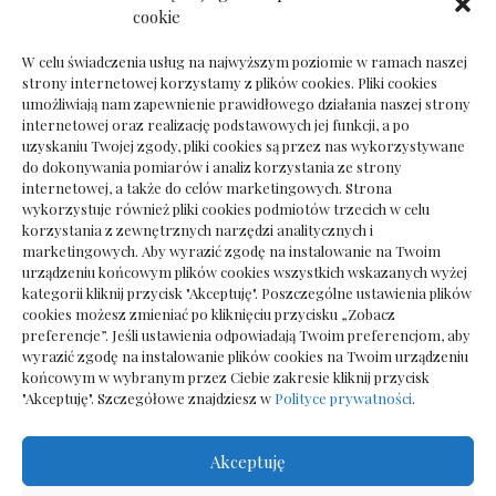
Dokumenty do odbioru przy zmianie biura
cookie
rachunkowego
W celu świadczenia usług na najwyższym poziomie w ramach naszej
strony internetowej korzystamy z plików cookies. Pliki cookies
umożliwiają nam zapewnienie prawidłowego działania naszej strony
internetowej oraz realizację podstawowych jej funkcji, a po
Deska podłogowa do salonu: jak wybrać bez
uzyskaniu Twojej zgody, pliki cookies są przez nas wykorzystywane
pośpiechu
do dokonywania pomiarów i analiz korzystania ze strony
internetowej, a także do celów marketingowych. Strona
wykorzystuje również pliki cookies podmiotów trzecich w celu
korzystania z zewnętrznych narzędzi analitycznych i
marketingowych. Aby wyrazić zgodę na instalowanie na Twoim
urządzeniu końcowym plików cookies wszystkich wskazanych wyżej
kategorii kliknij przycisk "Akceptuję". Poszczególne ustawienia plików
cookies możesz zmieniać po kliknięciu przycisku „Zobacz
preferencje”. Jeśli ustawienia odpowiadają Twoim preferencjom, aby
wyrazić zgodę na instalowanie plików cookies na Twoim urządzeniu
końcowym w wybranym przez Ciebie zakresie kliknij przycisk
"Akceptuję". Szczegółowe znajdziesz w
Polityce prywatności
.
Akceptuję
Wszelkie prawa zastrzezone