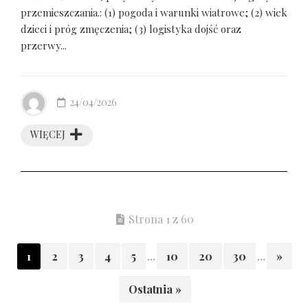
przemieszczania.: (1) pogoda i warunki wiatrowe; (2) wiek
dzieci i próg zmęczenia; (3) logistyka dojść oraz
przerwy...
24/04/2026
WIĘCEJ
Strona 1 z 60
1
2
3
4
5
...
10
20
30
...
»
Ostatnia »