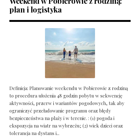
Weekend w Pobierowie z rodziną:
plan i logistyka
Definicja: Planowanie weekendu w Pobierowie z rodziną
to procedura ułożenia 48 godzin pobytu w sekwencję
aktywności, przerw i wariantów pogodowych, tak aby
ograniczyć przeładowanie programu oraz błędy
bezpieczeństwa na plaży i w terenie. : (1) pogoda i
ekspozycja na wiatr na wybrzeżu; (2) wiek dzieci oraz
tolerancja na dystans i...