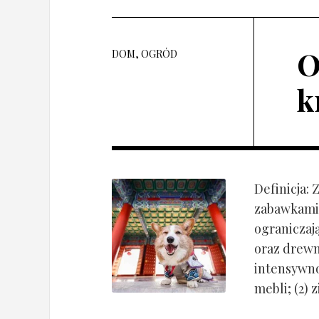
O
DOM, OGRÓD
k
Definicja:
zabawkami 
ograniczaj
oraz drewn
intensywnoś
mebli; (2) 