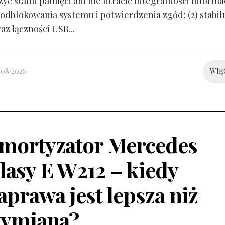
yć stanu pamięci ani nie utracić integralności informacj
odblokowania systemu i potwierdzenia zgód; (2) stabil
raz łączności USB...
/08/2026
WIĘ
mortyzator Mercedes
lasy E W212 – kiedy
aprawa jest lepsza niż
ymiana?