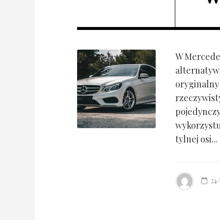
W Mercedes
alternatyw
oryginalny
rzeczywist
pojedynczy
wykorzyst
tylnej osi...
24