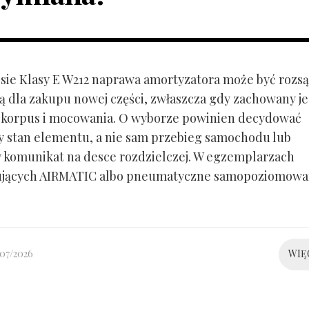
ie Klasy E W212 naprawa amortyzatora może być rozs
ą dla zakupu nowej części, zwłaszcza gdy zachowany je
 korpus i mocowania. O wyborze powinien decydować
y stan elementu, a nie sam przebieg samochodu lub
 komunikat na desce rozdzielczej. W egzemplarzach
ujących AIRMATIC albo pneumatyczne samopoziomowa
/07/2026
WIĘ