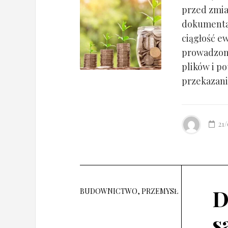
przed zmia
dokumentac
ciągłość ew
prowadzony
plików i po
przekazania
21
D
BUDOWNICTWO, PRZEMYSŁ
s