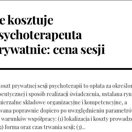
le kosztuje
sychoterapeuta
rywatnie: cena sesji
Koszt prywatnej sesji psychoterapii to opłata za określo
peutycznej i sposób realizacji świadczenia, ustalana r
mierzalne składowe organizacyjne i kompetencyjne, a
owana poprawnie dopiero po uwzględnieniu parametr
 warunków współpracy: (1) lokalizacja i koszty prowadz
) forma oraz czas trwania sesji; (3)...