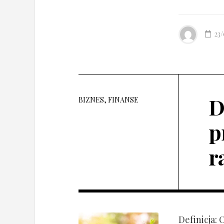
23
D
BIZNES, FINANSE
p
r
Definicja: