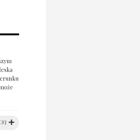
jszym
deska
ierunku
 może
CEJ