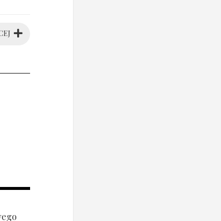
CEJ
wego