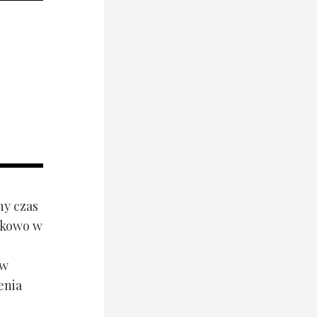
ny czas
ynkowo w
ów
enia