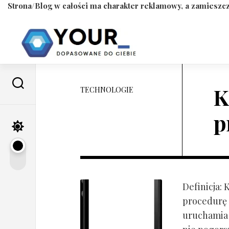
Strona/Blog w całości ma charakter reklamowy, a zamieszcz
Skip
to
content
K
TECHNOLOGIE
p
Definicja:
procedurę 
uruchamia s