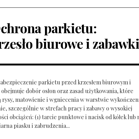
chrona parkietu:
rzesło biurowe i zabawk
 Zabezpieczenie parkietu przed krzesłem biurowym i
obejmuje dobór osłon oraz zasad użytkowania, które
ą rysy, matowienie i wgniecenia w warstwie wykończen
ie, szczególnie w strefach pracy i zabawy o wysokiej
ci obciążeń: (1) tarcie punktowe i nacisk od kółek lub
ziarna piasku i zabrudzenia...