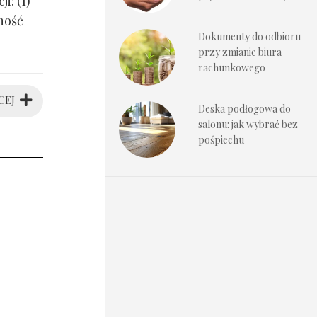
i: (1)
ność
Dokumenty do odbioru
przy zmianie biura
rachunkowego
CEJ
Deska podłogowa do
salonu: jak wybrać bez
pośpiechu