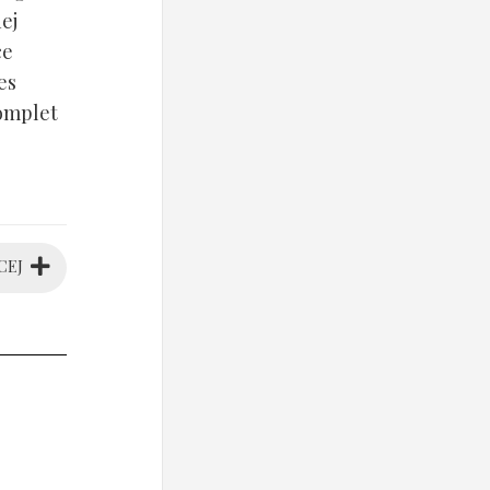
ej
ce
es
komplet
CEJ