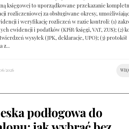
ną księgowej to uporządkowane przekazanie kompletn
ji rozliczeniowej za obsługiwane okresy, umożliwiają
idencji i weryfikację rozliczeń w razie kontroli: (1) zakr
ch ewidencji i podatków (KPiR/księgi, VAT, ZUS); (2) 
twierdzeń wysyłek (JPK, deklaracje, UPO); (3) protokół
 z...
/06/2026
WIĘ
eska podłogowa do
alonu: jak wybrać bez