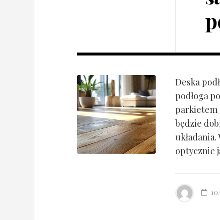
p
Deska podł
podłoga po
parkietem d
będzie dob
układania.
optycznie ją
10