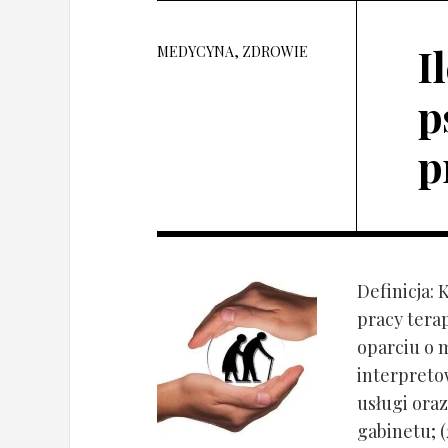
I
MEDYCYNA, ZDROWIE
p
p
Definicja: 
pracy tera
oparciu o 
interpret
usługi oraz
gabinetu; (2