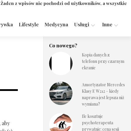
. Żaden z wpisów nie pochodzi od użytkowników, a wszystkie
rywka
Lifestyle
Medycyna
Usługi
Inne
Motoryzacja,
Turystyka,
Co nowego?
Transport
Sport
Kopia danych z
Technologie
telefonu przy czarnym
ekranie
Amortyzator Mercedes
Klasy E W212 – kiedy
naprawa jest lepsza niż
wymiana?
Ile kosztuje
, aby
psychoterapeuta
prywatnie: cena sesji