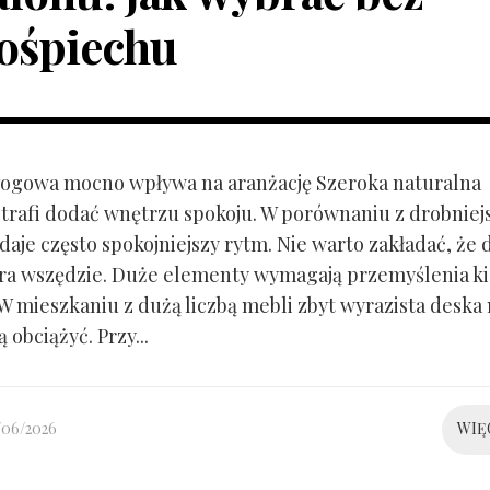
ośpiechu
ogowa mocno wpływa na aranżację Szeroka naturalna
trafi dodać wnętrzu spokoju. W porównaniu z drobnie
aje często spokojniejszy rytm. Nie warto zakładać, że 
ra wszędzie. Duże elementy wymagają przemyślenia k
 W mieszkaniu z dużą liczbą mebli zbyt wyrazista deska
 obciążyć. Przy...
/06/2026
WIĘ