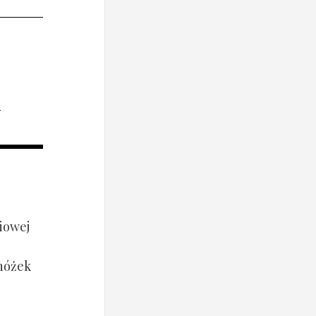
i
iowej
 nóżek