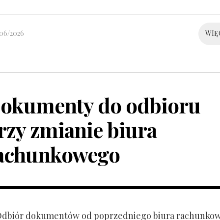
/06/2026
WIĘ
okumenty do odbioru
rzy zmianie biura
achunkowego
 Odbiór dokumentów od poprzedniego biura rachunko