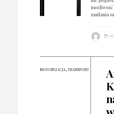
nie pogorsz
możliwość 
zasilania o
05
A
MOTORYZACJA, TRANSPORT
K
n
w