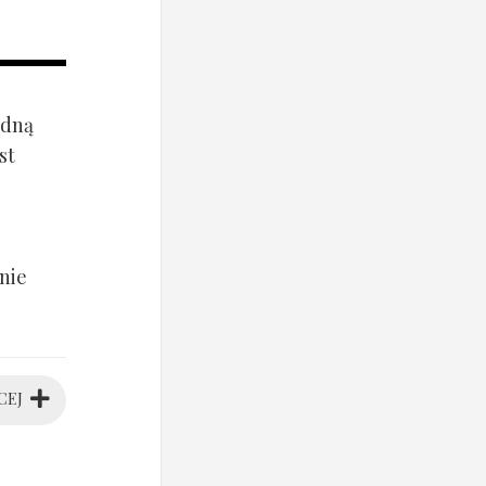
ądną
st
nie
CEJ