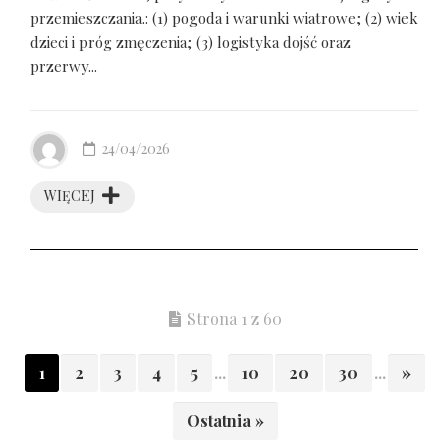
przemieszczania.: (1) pogoda i warunki wiatrowe; (2) wiek
dzieci i próg zmęczenia; (3) logistyka dojść oraz
przerwy...
24/04/2026
WIĘCEJ
Strona 1 z 60
1
2
3
4
5
...
10
20
30
...
»
Ostatnia »