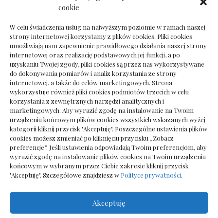
Dokumenty do odbioru przy zmianie biura
cookie
rachunkowego
W celu świadczenia usług na najwyższym poziomie w ramach naszej
strony internetowej korzystamy z plików cookies. Pliki cookies
umożliwiają nam zapewnienie prawidłowego działania naszej strony
internetowej oraz realizację podstawowych jej funkcji, a po
Deska podłogowa do salonu: jak wybrać bez
uzyskaniu Twojej zgody, pliki cookies są przez nas wykorzystywane
pośpiechu
do dokonywania pomiarów i analiz korzystania ze strony
internetowej, a także do celów marketingowych. Strona
wykorzystuje również pliki cookies podmiotów trzecich w celu
korzystania z zewnętrznych narzędzi analitycznych i
marketingowych. Aby wyrazić zgodę na instalowanie na Twoim
urządzeniu końcowym plików cookies wszystkich wskazanych wyżej
kategorii kliknij przycisk "Akceptuję". Poszczególne ustawienia plików
cookies możesz zmieniać po kliknięciu przycisku „Zobacz
preferencje”. Jeśli ustawienia odpowiadają Twoim preferencjom, aby
wyrazić zgodę na instalowanie plików cookies na Twoim urządzeniu
końcowym w wybranym przez Ciebie zakresie kliknij przycisk
"Akceptuję". Szczegółowe znajdziesz w
Polityce prywatności
.
Akceptuję
Wszelkie prawa zastrzezone