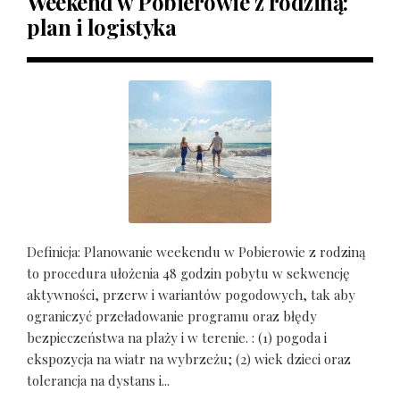
Weekend w Pobierowie z rodziną:
plan i logistyka
Definicja: Planowanie weekendu w Pobierowie z rodziną
to procedura ułożenia 48 godzin pobytu w sekwencję
aktywności, przerw i wariantów pogodowych, tak aby
ograniczyć przeładowanie programu oraz błędy
bezpieczeństwa na plaży i w terenie. : (1) pogoda i
ekspozycja na wiatr na wybrzeżu; (2) wiek dzieci oraz
tolerancja na dystans i...