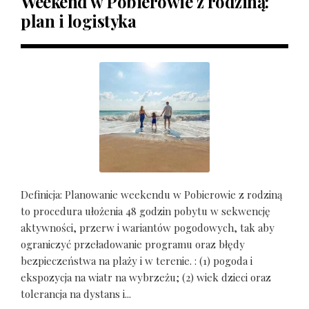
Weekend w Pobierowie z rodziną:
plan i logistyka
Definicja: Planowanie weekendu w Pobierowie z rodziną
to procedura ułożenia 48 godzin pobytu w sekwencję
aktywności, przerw i wariantów pogodowych, tak aby
ograniczyć przeładowanie programu oraz błędy
bezpieczeństwa na plaży i w terenie. : (1) pogoda i
ekspozycja na wiatr na wybrzeżu; (2) wiek dzieci oraz
tolerancja na dystans i...