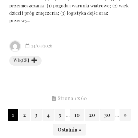
przemieszczania.: (1) pogoda i warunki wiatrowe; (2) wiek
dzieci i próg zmęczenia; (3) logistyka dojść oraz
przerwy...
24/04/2026
WIĘCEJ
Strona 1 z 60
1
2
3
4
5
...
10
20
30
...
»
Ostatnia »