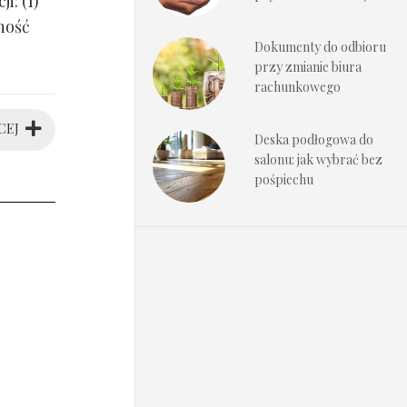
i: (1)
ność
Dokumenty do odbioru
przy zmianie biura
rachunkowego
CEJ
Deska podłogowa do
salonu: jak wybrać bez
pośpiechu