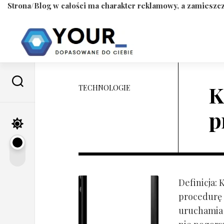
Strona/Blog w całości ma charakter reklamowy, a zamieszcz
Skip
to
content
K
TECHNOLOGIE
p
Definicja:
procedurę 
uruchamia s