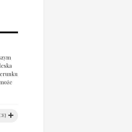
jszym
deska
ierunku
 może
CEJ