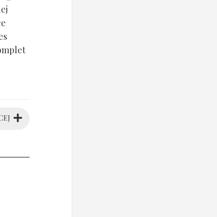
ej
ce
es
komplet
CEJ