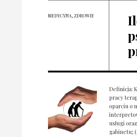
I
MEDYCYNA, ZDROWIE
p
p
Definicja: 
pracy tera
oparciu o 
interpret
usługi oraz
gabinetu; (2