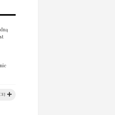
ądną
st
nie
CEJ