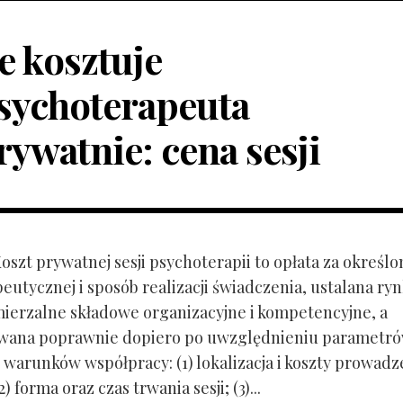
le kosztuje
sychoterapeuta
rywatnie: cena sesji
Koszt prywatnej sesji psychoterapii to opłata za określo
peutycznej i sposób realizacji świadczenia, ustalana r
mierzalne składowe organizacyjne i kompetencyjne, a
owana poprawnie dopiero po uwzględnieniu parametr
 warunków współpracy: (1) lokalizacja i koszty prowadz
) forma oraz czas trwania sesji; (3)...