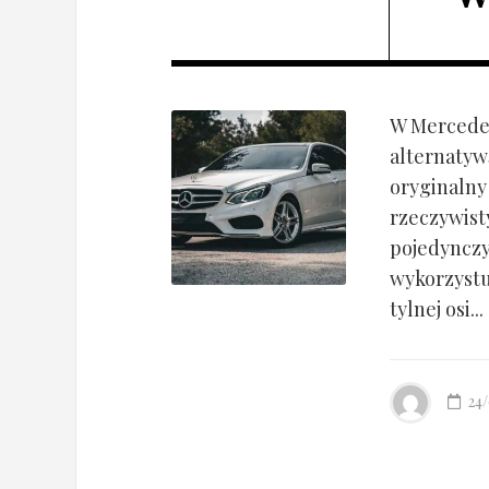
W Mercedes
alternatyw
oryginalny
rzeczywist
pojedynczy
wykorzyst
tylnej osi...
24