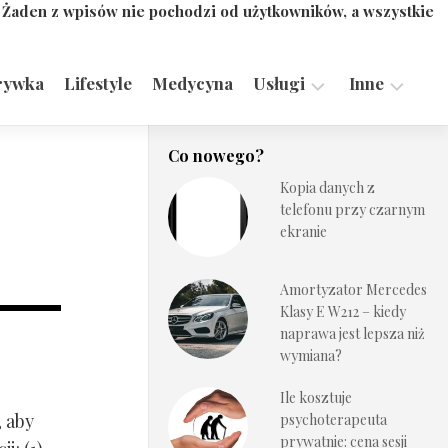
. Żaden z wpisów nie pochodzi od użytkowników, a wszystkie
rywka
Lifestyle
Medycyna
Usługi
Inne
Motoryzacja,
Turystyka,
Co nowego?
Transport
Sport
Kopia danych z
Technologie
telefonu przy czarnym
ekranie
Amortyzator Mercedes
Klasy E W212 – kiedy
naprawa jest lepsza niż
wymiana?
Ile kosztuje
, aby
psychoterapeuta
prywatnie: cena sesji