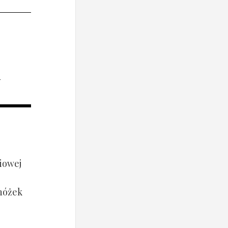
i
iowej
 nóżek