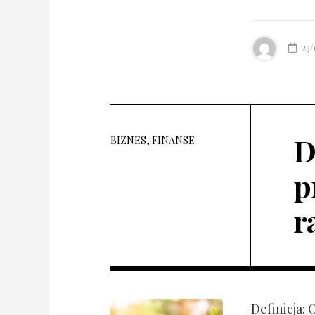
23
D
BIZNES, FINANSE
p
r
Definicja: