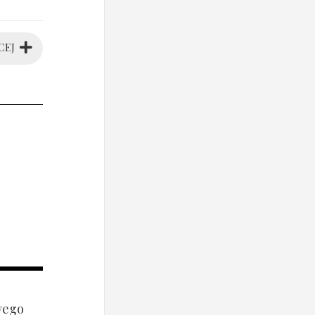
CEJ
wego