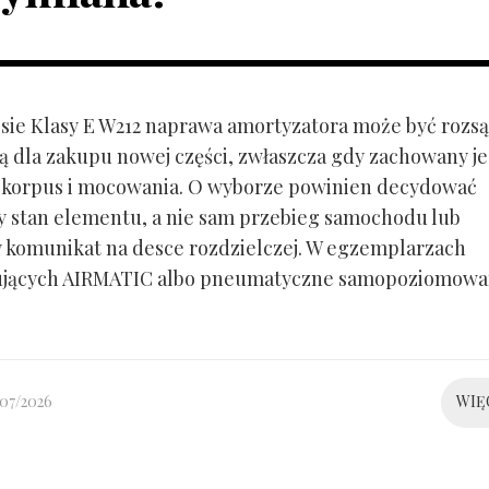
ie Klasy E W212 naprawa amortyzatora może być rozs
ą dla zakupu nowej części, zwłaszcza gdy zachowany je
 korpus i mocowania. O wyborze powinien decydować
y stan elementu, a nie sam przebieg samochodu lub
 komunikat na desce rozdzielczej. W egzemplarzach
ujących AIRMATIC albo pneumatyczne samopoziomowa
/07/2026
WIĘ