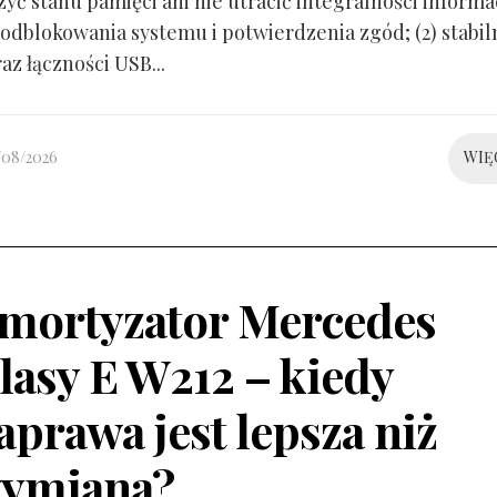
yć stanu pamięci ani nie utracić integralności informacj
odblokowania systemu i potwierdzenia zgód; (2) stabil
raz łączności USB...
/08/2026
WIĘ
mortyzator Mercedes
lasy E W212 – kiedy
aprawa jest lepsza niż
ymiana?