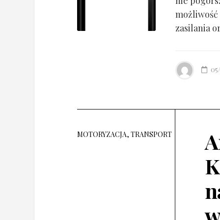
nie pogorsz
możliwość 
zasilania o
05
A
MOTORYZACJA, TRANSPORT
K
n
w