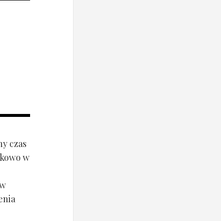
ny czas
ynkowo w
ów
enia