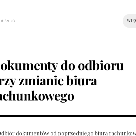
/06/2026
WIĘ
okumenty do odbioru
rzy zmianie biura
achunkowego
 Odbiór dokumentów od poprzedniego biura rachunko