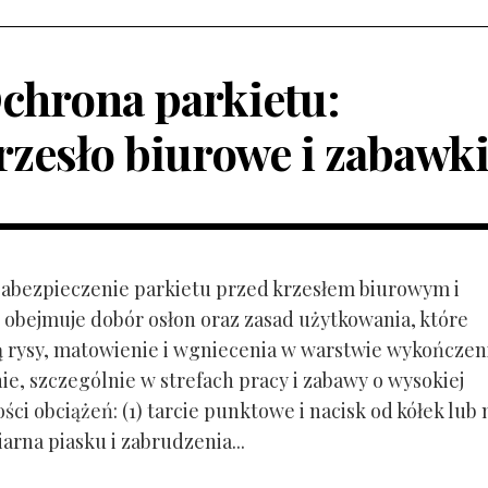
chrona parkietu:
rzesło biurowe i zabawk
 Zabezpieczenie parkietu przed krzesłem biurowym i
obejmuje dobór osłon oraz zasad użytkowania, które
ą rysy, matowienie i wgniecenia w warstwie wykończen
ie, szczególnie w strefach pracy i zabawy o wysokiej
ci obciążeń: (1) tarcie punktowe i nacisk od kółek lub
ziarna piasku i zabrudzenia...