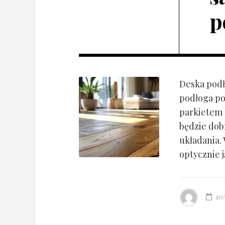
p
Deska podł
podłoga po
parkietem d
będzie dob
układania.
optycznie ją
10