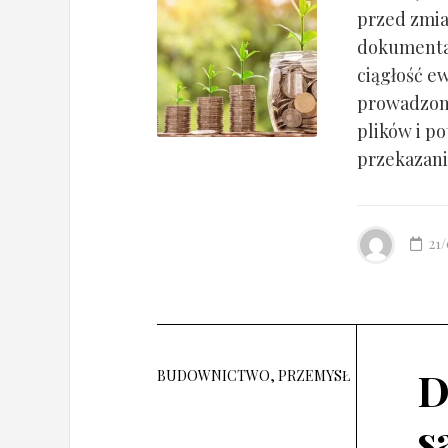
przed zmia
dokumentac
ciągłość ew
prowadzony
plików i po
przekazania
21
D
BUDOWNICTWO, PRZEMYSŁ
s