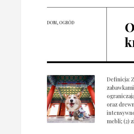
O
DOM, OGRÓD
k
Definicja:
zabawkami 
ograniczaj
oraz drewn
intensywnoś
mebli; (2) 