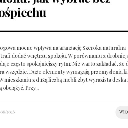
ośpiechu
ogowa mocno wpływa na aranżację Szeroka naturalna
trafi dodać wnętrzu spokoju. W porównaniu z drobnie
aje często spokojniejszy rytm. Nie warto zakładać, że 
ra wszędzie. Duże elementy wymagają przemyślenia k
 W mieszkaniu z dużą liczbą mebli zbyt wyrazista deska
 obciążyć. Przy...
/06/2026
WIĘ