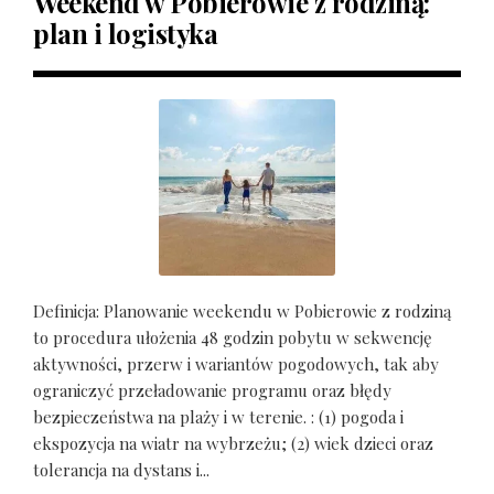
Weekend w Pobierowie z rodziną:
plan i logistyka
Definicja: Planowanie weekendu w Pobierowie z rodziną
to procedura ułożenia 48 godzin pobytu w sekwencję
aktywności, przerw i wariantów pogodowych, tak aby
ograniczyć przeładowanie programu oraz błędy
bezpieczeństwa na plaży i w terenie. : (1) pogoda i
ekspozycja na wiatr na wybrzeżu; (2) wiek dzieci oraz
tolerancja na dystans i...