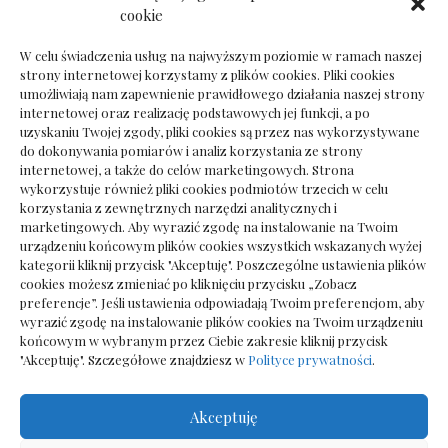
Dokumenty do odbioru przy zmianie biura
cookie
rachunkowego
W celu świadczenia usług na najwyższym poziomie w ramach naszej
strony internetowej korzystamy z plików cookies. Pliki cookies
umożliwiają nam zapewnienie prawidłowego działania naszej strony
internetowej oraz realizację podstawowych jej funkcji, a po
Deska podłogowa do salonu: jak wybrać bez
uzyskaniu Twojej zgody, pliki cookies są przez nas wykorzystywane
pośpiechu
do dokonywania pomiarów i analiz korzystania ze strony
internetowej, a także do celów marketingowych. Strona
wykorzystuje również pliki cookies podmiotów trzecich w celu
korzystania z zewnętrznych narzędzi analitycznych i
marketingowych. Aby wyrazić zgodę na instalowanie na Twoim
urządzeniu końcowym plików cookies wszystkich wskazanych wyżej
kategorii kliknij przycisk "Akceptuję". Poszczególne ustawienia plików
cookies możesz zmieniać po kliknięciu przycisku „Zobacz
preferencje”. Jeśli ustawienia odpowiadają Twoim preferencjom, aby
wyrazić zgodę na instalowanie plików cookies na Twoim urządzeniu
końcowym w wybranym przez Ciebie zakresie kliknij przycisk
"Akceptuję". Szczegółowe znajdziesz w
Polityce prywatności
.
Akceptuję
Wszelkie prawa zastrzezone