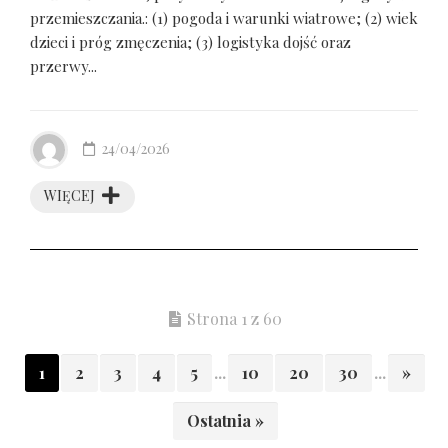
przemieszczania.: (1) pogoda i warunki wiatrowe; (2) wiek
dzieci i próg zmęczenia; (3) logistyka dojść oraz
przerwy...
24/04/2026
WIĘCEJ
Strona 1 z 60
1
2
3
4
5
...
10
20
30
...
»
Ostatnia »