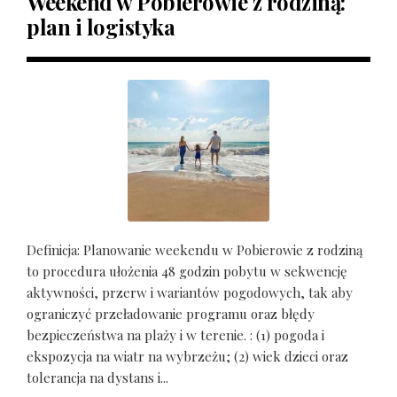
Weekend w Pobierowie z rodziną:
plan i logistyka
Definicja: Planowanie weekendu w Pobierowie z rodziną
to procedura ułożenia 48 godzin pobytu w sekwencję
aktywności, przerw i wariantów pogodowych, tak aby
ograniczyć przeładowanie programu oraz błędy
bezpieczeństwa na plaży i w terenie. : (1) pogoda i
ekspozycja na wiatr na wybrzeżu; (2) wiek dzieci oraz
tolerancja na dystans i...