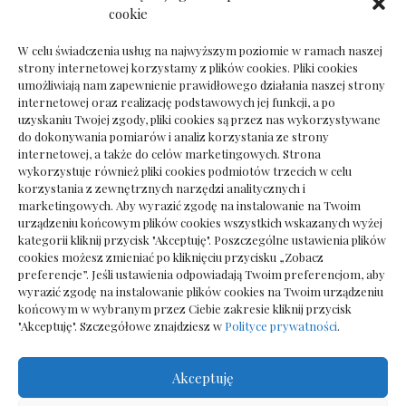
Dokumenty do odbioru przy zmianie biura
cookie
rachunkowego
W celu świadczenia usług na najwyższym poziomie w ramach naszej
strony internetowej korzystamy z plików cookies. Pliki cookies
umożliwiają nam zapewnienie prawidłowego działania naszej strony
internetowej oraz realizację podstawowych jej funkcji, a po
Deska podłogowa do salonu: jak wybrać bez
uzyskaniu Twojej zgody, pliki cookies są przez nas wykorzystywane
pośpiechu
do dokonywania pomiarów i analiz korzystania ze strony
internetowej, a także do celów marketingowych. Strona
wykorzystuje również pliki cookies podmiotów trzecich w celu
korzystania z zewnętrznych narzędzi analitycznych i
marketingowych. Aby wyrazić zgodę na instalowanie na Twoim
urządzeniu końcowym plików cookies wszystkich wskazanych wyżej
kategorii kliknij przycisk "Akceptuję". Poszczególne ustawienia plików
cookies możesz zmieniać po kliknięciu przycisku „Zobacz
preferencje”. Jeśli ustawienia odpowiadają Twoim preferencjom, aby
wyrazić zgodę na instalowanie plików cookies na Twoim urządzeniu
końcowym w wybranym przez Ciebie zakresie kliknij przycisk
"Akceptuję". Szczegółowe znajdziesz w
Polityce prywatności
.
Akceptuję
Wszelkie prawa zastrzezone