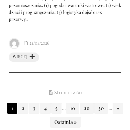
przemieszczania.: (1) pogoda i warunki wiatrowe; (2) wiek
dzieci i próg zmęczenia; (3) logistyka dojść oraz
przerwy...
24/04/2026
WIĘCEJ
Strona 1 z 60
1
2
3
4
5
...
10
20
30
...
»
Ostatnia »