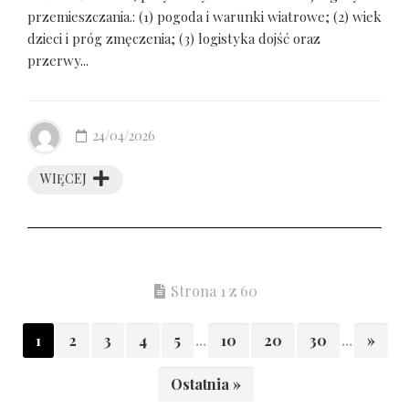
przemieszczania.: (1) pogoda i warunki wiatrowe; (2) wiek
dzieci i próg zmęczenia; (3) logistyka dojść oraz
przerwy...
24/04/2026
WIĘCEJ
Strona 1 z 60
1
2
3
4
5
...
10
20
30
...
»
Ostatnia »