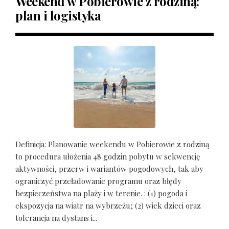
Weekend w Pobierowie z rodziną:
plan i logistyka
Definicja: Planowanie weekendu w Pobierowie z rodziną
to procedura ułożenia 48 godzin pobytu w sekwencję
aktywności, przerw i wariantów pogodowych, tak aby
ograniczyć przeładowanie programu oraz błędy
bezpieczeństwa na plaży i w terenie. : (1) pogoda i
ekspozycja na wiatr na wybrzeżu; (2) wiek dzieci oraz
tolerancja na dystans i...