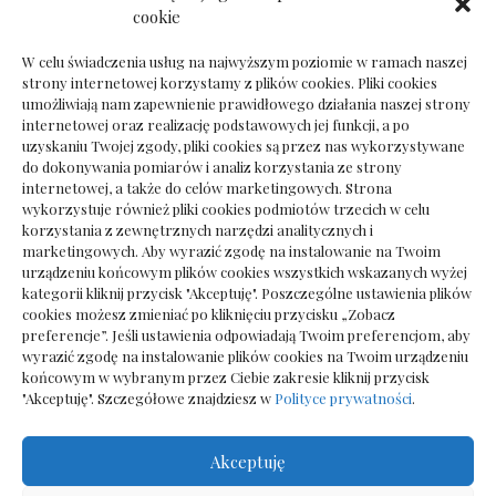
Dokumenty do odbioru przy zmianie biura
cookie
rachunkowego
W celu świadczenia usług na najwyższym poziomie w ramach naszej
strony internetowej korzystamy z plików cookies. Pliki cookies
umożliwiają nam zapewnienie prawidłowego działania naszej strony
internetowej oraz realizację podstawowych jej funkcji, a po
Deska podłogowa do salonu: jak wybrać bez
uzyskaniu Twojej zgody, pliki cookies są przez nas wykorzystywane
pośpiechu
do dokonywania pomiarów i analiz korzystania ze strony
internetowej, a także do celów marketingowych. Strona
wykorzystuje również pliki cookies podmiotów trzecich w celu
korzystania z zewnętrznych narzędzi analitycznych i
marketingowych. Aby wyrazić zgodę na instalowanie na Twoim
urządzeniu końcowym plików cookies wszystkich wskazanych wyżej
kategorii kliknij przycisk "Akceptuję". Poszczególne ustawienia plików
cookies możesz zmieniać po kliknięciu przycisku „Zobacz
preferencje”. Jeśli ustawienia odpowiadają Twoim preferencjom, aby
wyrazić zgodę na instalowanie plików cookies na Twoim urządzeniu
końcowym w wybranym przez Ciebie zakresie kliknij przycisk
"Akceptuję". Szczegółowe znajdziesz w
Polityce prywatności
.
Akceptuję
Wszelkie prawa zastrzezone