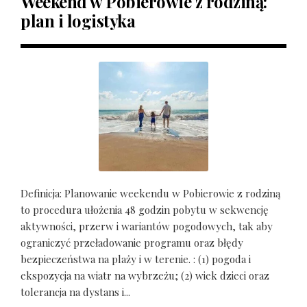
Weekend w Pobierowie z rodziną:
plan i logistyka
Definicja: Planowanie weekendu w Pobierowie z rodziną
to procedura ułożenia 48 godzin pobytu w sekwencję
aktywności, przerw i wariantów pogodowych, tak aby
ograniczyć przeładowanie programu oraz błędy
bezpieczeństwa na plaży i w terenie. : (1) pogoda i
ekspozycja na wiatr na wybrzeżu; (2) wiek dzieci oraz
tolerancja na dystans i...