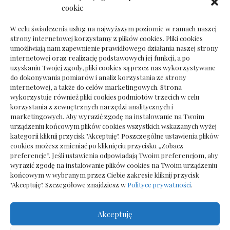
Dokumenty do odbioru przy zmianie biura
cookie
rachunkowego
W celu świadczenia usług na najwyższym poziomie w ramach naszej
strony internetowej korzystamy z plików cookies. Pliki cookies
umożliwiają nam zapewnienie prawidłowego działania naszej strony
internetowej oraz realizację podstawowych jej funkcji, a po
Deska podłogowa do salonu: jak wybrać bez
uzyskaniu Twojej zgody, pliki cookies są przez nas wykorzystywane
pośpiechu
do dokonywania pomiarów i analiz korzystania ze strony
internetowej, a także do celów marketingowych. Strona
wykorzystuje również pliki cookies podmiotów trzecich w celu
korzystania z zewnętrznych narzędzi analitycznych i
marketingowych. Aby wyrazić zgodę na instalowanie na Twoim
urządzeniu końcowym plików cookies wszystkich wskazanych wyżej
kategorii kliknij przycisk "Akceptuję". Poszczególne ustawienia plików
cookies możesz zmieniać po kliknięciu przycisku „Zobacz
preferencje”. Jeśli ustawienia odpowiadają Twoim preferencjom, aby
wyrazić zgodę na instalowanie plików cookies na Twoim urządzeniu
końcowym w wybranym przez Ciebie zakresie kliknij przycisk
"Akceptuję". Szczegółowe znajdziesz w
Polityce prywatności
.
Akceptuję
Wszelkie prawa zastrzezone