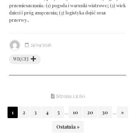
przemieszczania.: (1) pogoda i warunki wiatrowe; (2) wiek
dzieci i próg zmęczenia; (3) logistyka dojść oraz
przerwy...
24/04/2026
WIĘCEJ
Strona 1 z 60
1
2
3
4
5
...
10
20
30
...
»
Ostatnia »