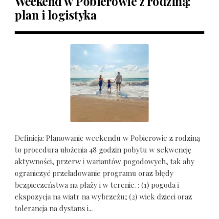
Weekend w Pobierowie z rodziną:
plan i logistyka
Definicja: Planowanie weekendu w Pobierowie z rodziną
to procedura ułożenia 48 godzin pobytu w sekwencję
aktywności, przerw i wariantów pogodowych, tak aby
ograniczyć przeładowanie programu oraz błędy
bezpieczeństwa na plaży i w terenie. : (1) pogoda i
ekspozycja na wiatr na wybrzeżu; (2) wiek dzieci oraz
tolerancja na dystans i...