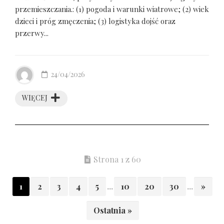
przemieszczania.: (1) pogoda i warunki wiatrowe; (2) wiek
dzieci i próg zmęczenia; (3) logistyka dojść oraz
przerwy...
24/04/2026
WIĘCEJ
Strona 1 z 60
1
2
3
4
5
...
10
20
30
...
»
Ostatnia »