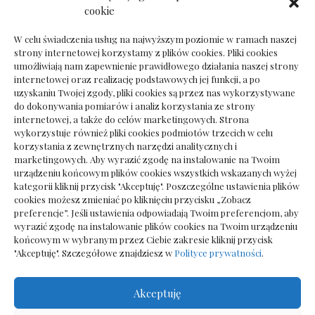
Dokumenty do odbioru przy zmianie biura
cookie
rachunkowego
W celu świadczenia usług na najwyższym poziomie w ramach naszej
strony internetowej korzystamy z plików cookies. Pliki cookies
umożliwiają nam zapewnienie prawidłowego działania naszej strony
internetowej oraz realizację podstawowych jej funkcji, a po
Deska podłogowa do salonu: jak wybrać bez
uzyskaniu Twojej zgody, pliki cookies są przez nas wykorzystywane
pośpiechu
do dokonywania pomiarów i analiz korzystania ze strony
internetowej, a także do celów marketingowych. Strona
wykorzystuje również pliki cookies podmiotów trzecich w celu
korzystania z zewnętrznych narzędzi analitycznych i
marketingowych. Aby wyrazić zgodę na instalowanie na Twoim
urządzeniu końcowym plików cookies wszystkich wskazanych wyżej
kategorii kliknij przycisk "Akceptuję". Poszczególne ustawienia plików
cookies możesz zmieniać po kliknięciu przycisku „Zobacz
preferencje”. Jeśli ustawienia odpowiadają Twoim preferencjom, aby
wyrazić zgodę na instalowanie plików cookies na Twoim urządzeniu
końcowym w wybranym przez Ciebie zakresie kliknij przycisk
"Akceptuję". Szczegółowe znajdziesz w
Polityce prywatności
.
Akceptuję
Wszelkie prawa zastrzezone