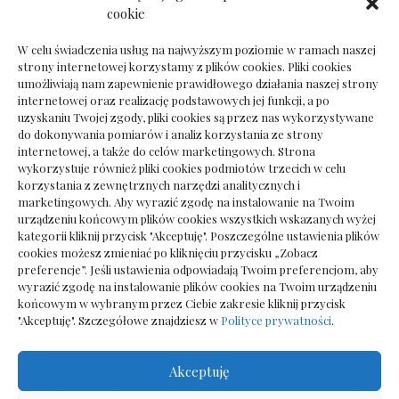
Dokumenty do odbioru przy zmianie biura
cookie
rachunkowego
W celu świadczenia usług na najwyższym poziomie w ramach naszej
strony internetowej korzystamy z plików cookies. Pliki cookies
umożliwiają nam zapewnienie prawidłowego działania naszej strony
internetowej oraz realizację podstawowych jej funkcji, a po
Deska podłogowa do salonu: jak wybrać bez
uzyskaniu Twojej zgody, pliki cookies są przez nas wykorzystywane
pośpiechu
do dokonywania pomiarów i analiz korzystania ze strony
internetowej, a także do celów marketingowych. Strona
wykorzystuje również pliki cookies podmiotów trzecich w celu
korzystania z zewnętrznych narzędzi analitycznych i
marketingowych. Aby wyrazić zgodę na instalowanie na Twoim
urządzeniu końcowym plików cookies wszystkich wskazanych wyżej
kategorii kliknij przycisk "Akceptuję". Poszczególne ustawienia plików
cookies możesz zmieniać po kliknięciu przycisku „Zobacz
preferencje”. Jeśli ustawienia odpowiadają Twoim preferencjom, aby
wyrazić zgodę na instalowanie plików cookies na Twoim urządzeniu
końcowym w wybranym przez Ciebie zakresie kliknij przycisk
"Akceptuję". Szczegółowe znajdziesz w
Polityce prywatności
.
Akceptuję
Wszelkie prawa zastrzezone