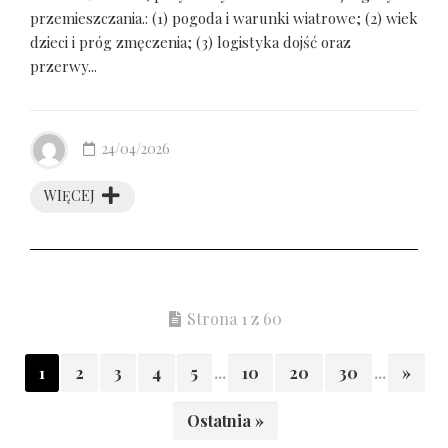
przemieszczania.: (1) pogoda i warunki wiatrowe; (2) wiek
dzieci i próg zmęczenia; (3) logistyka dojść oraz
przerwy...
24/04/2026
WIĘCEJ
Strona 1 z 60
1
2
3
4
5
...
10
20
30
...
»
Ostatnia »