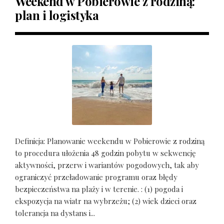
Weekend w Pobierowie z rodziną:
plan i logistyka
Definicja: Planowanie weekendu w Pobierowie z rodziną
to procedura ułożenia 48 godzin pobytu w sekwencję
aktywności, przerw i wariantów pogodowych, tak aby
ograniczyć przeładowanie programu oraz błędy
bezpieczeństwa na plaży i w terenie. : (1) pogoda i
ekspozycja na wiatr na wybrzeżu; (2) wiek dzieci oraz
tolerancja na dystans i...