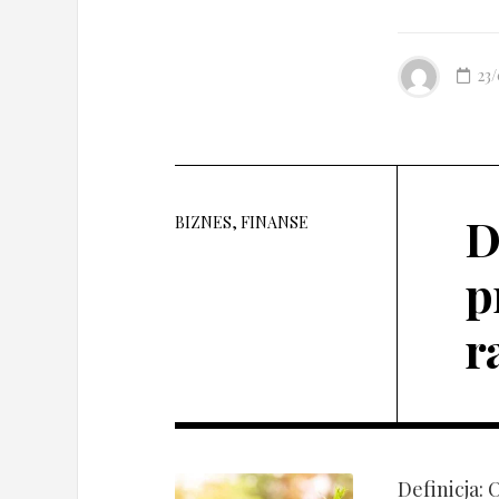
23
D
BIZNES, FINANSE
p
r
Definicja: