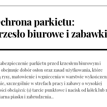
chrona parkietu:
rzesło biurowe i zabawk
 Zabezpieczenie parkietu przed krzesłem biurowym i
obejmuje dobór osłon oraz zasad użytkowania, które
ą rysy, matowienie i wgniecenia w warstwie wykończen
ie, szczególnie w strefach pracy i zabawy o wysokiej
ci obciążeń: (1) tarcie punktowe i nacisk od kółek lub
ziarna piasku i zabrudzenia...