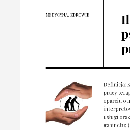
I
MEDYCYNA, ZDROWIE
p
p
Definicja: 
pracy tera
oparciu o 
interpret
usługi oraz
gabinetu; (2