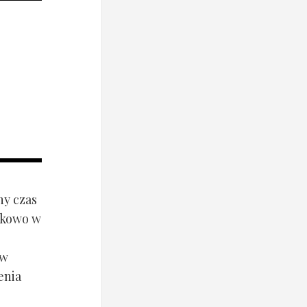
ny czas
ynkowo w
ów
enia