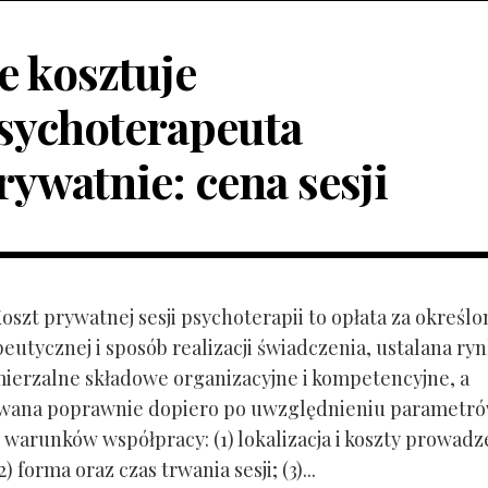
le kosztuje
sychoterapeuta
rywatnie: cena sesji
Koszt prywatnej sesji psychoterapii to opłata za określo
peutycznej i sposób realizacji świadczenia, ustalana r
mierzalne składowe organizacyjne i kompetencyjne, a
owana poprawnie dopiero po uwzględnieniu parametr
 warunków współpracy: (1) lokalizacja i koszty prowadz
) forma oraz czas trwania sesji; (3)...