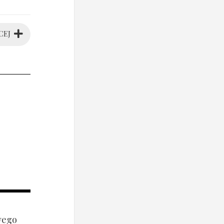
CEJ
wego