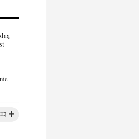
ądną
st
nie
CEJ