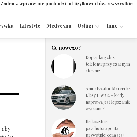
. Żaden z wpisów nie pochodzi od użytkowników, a wszystkie
rywka
Lifestyle
Medycyna
Usługi
Inne
Motoryzacja,
Turystyka,
Co nowego?
Transport
Sport
Kopia danych z
Technologie
telefonu przy czarnym
ekranie
Amortyzator Mercedes
Klasy E W212 – kiedy
naprawa jest lepsza niż
wymiana?
Ile kosztuje
, aby
psychoterapeuta
prywatnie: cena sesji