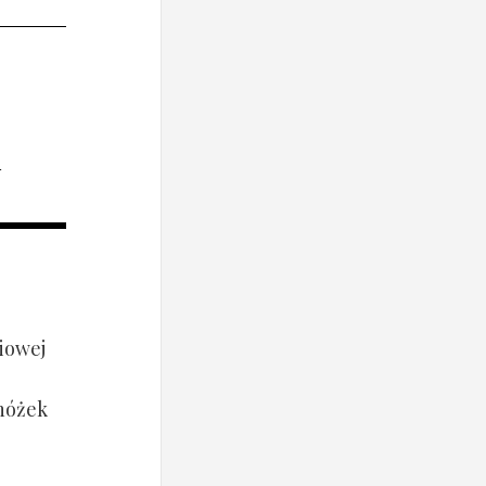
i
iowej
 nóżek