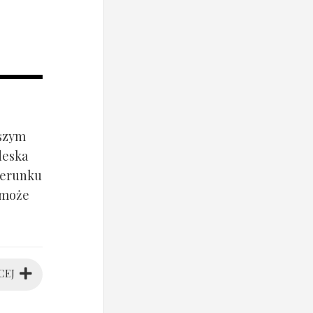
jszym
deska
ierunku
 może
CEJ