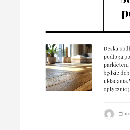
p
Deska podł
podłoga po
parkietem d
będzie dob
układania.
optycznie ją
10