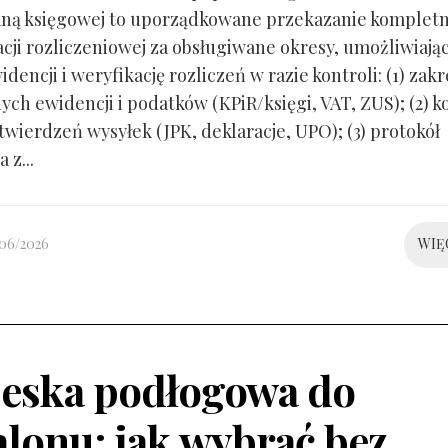
ną księgowej to uporządkowane przekazanie kompletn
ji rozliczeniowej za obsługiwane okresy, umożliwiają
idencji i weryfikację rozliczeń w razie kontroli: (1) zakr
ch ewidencji i podatków (KPiR/księgi, VAT, ZUS); (2) 
twierdzeń wysyłek (JPK, deklaracje, UPO); (3) protokół
 z...
/06/2026
WIĘ
eska podłogowa do
alonu: jak wybrać bez