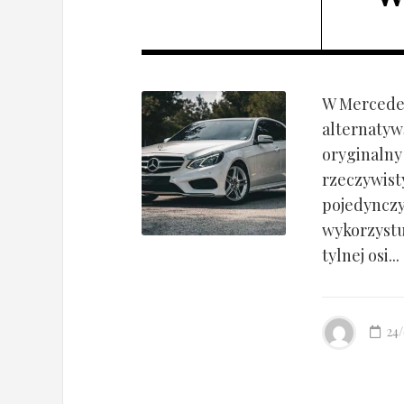
W Mercedes
alternatyw
oryginalny
rzeczywist
pojedynczy
wykorzyst
tylnej osi...
24