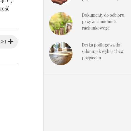
i: (1)
ność
Dokumenty do odbioru
przy zmianie biura
rachunkowego
CEJ
Deska podłogowa do
salonu: jak wybrać bez
pośpiechu