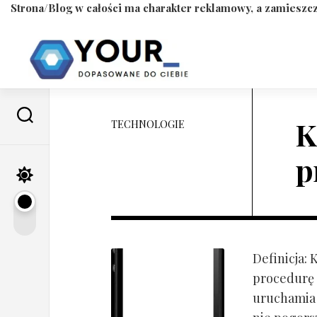
Strona/Blog w całości ma charakter reklamowy, a zamieszcz
Skip
to
content
K
TECHNOLOGIE
p
Definicja:
procedurę 
uruchamia s