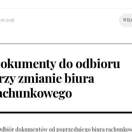
/06/2026
WIĘ
okumenty do odbioru
rzy zmianie biura
achunkowego
 Odbiór dokumentów od poprzedniego biura rachunko