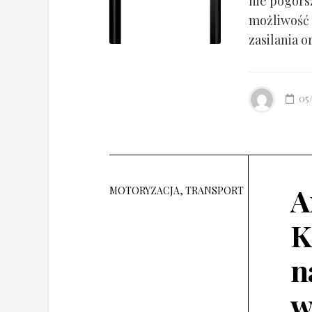
nie pogorsz
możliwość 
zasilania o
05
A
MOTORYZACJA, TRANSPORT
K
n
w