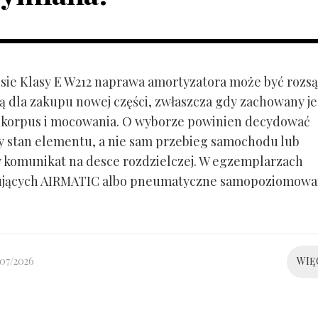
ie Klasy E W212 naprawa amortyzatora może być rozs
ą dla zakupu nowej części, zwłaszcza gdy zachowany je
 korpus i mocowania. O wyborze powinien decydować
y stan elementu, a nie sam przebieg samochodu lub
 komunikat na desce rozdzielczej. W egzemplarzach
ujących AIRMATIC albo pneumatyczne samopoziomowa
/07/2026
WIĘ