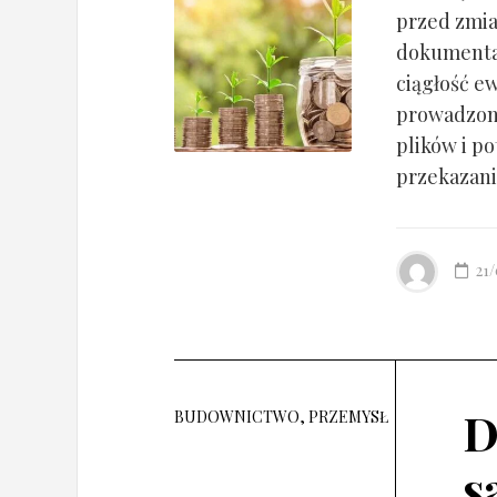
przed zmia
dokumentac
ciągłość ew
prowadzony
plików i po
przekazania
21
D
BUDOWNICTWO, PRZEMYSŁ
s