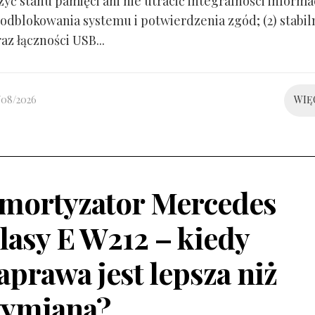
yć stanu pamięci ani nie utracić integralności informacj
odblokowania systemu i potwierdzenia zgód; (2) stabil
raz łączności USB...
/08/2026
WIĘ
mortyzator Mercedes
lasy E W212 – kiedy
aprawa jest lepsza niż
ymiana?