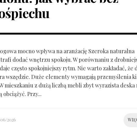
ośpiechu
ogowa mocno wpływa na aranżację Szeroka naturalna
trafi dodać wnętrzu spokoju. W porównaniu z drobnie
aje często spokojniejszy rytm. Nie warto zakładać, że 
ra wszędzie. Duże elementy wymagają przemyślenia k
 W mieszkaniu z dużą liczbą mebli zbyt wyrazista deska
 obciążyć. Przy...
/06/2026
WIĘ