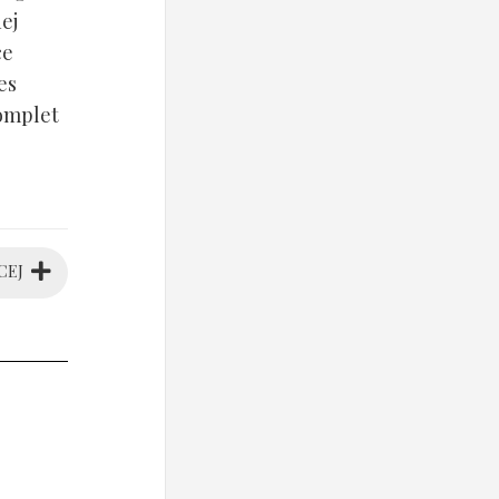
ej
ce
es
komplet
CEJ