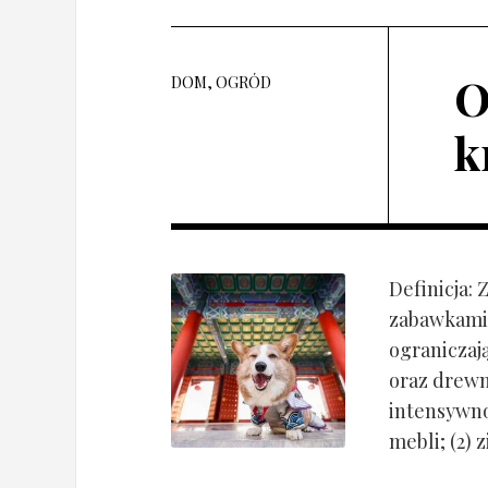
O
DOM, OGRÓD
k
Definicja:
zabawkami 
ograniczaj
oraz drewn
intensywnoś
mebli; (2) 