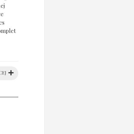
ej
ce
es
komplet
CEJ