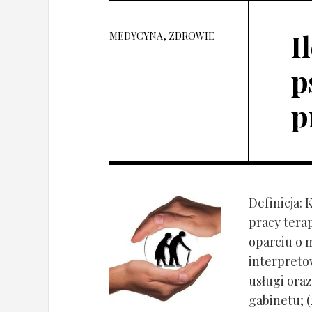
I
MEDYCYNA, ZDROWIE
p
p
Definicja: 
pracy tera
oparciu o 
interpret
usługi oraz
gabinetu; (2