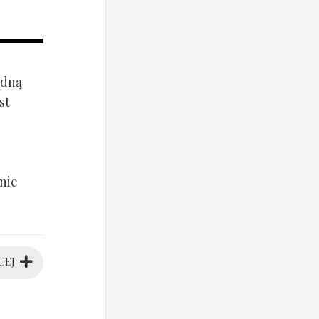
ądną
st
nie
CEJ