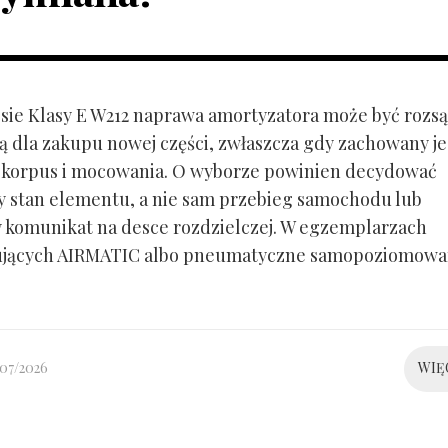
ie Klasy E W212 naprawa amortyzatora może być rozs
ą dla zakupu nowej części, zwłaszcza gdy zachowany je
 korpus i mocowania. O wyborze powinien decydować
y stan elementu, a nie sam przebieg samochodu lub
 komunikat na desce rozdzielczej. W egzemplarzach
ujących AIRMATIC albo pneumatyczne samopoziomowa
/07/2026
WIĘ