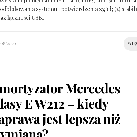
yć stanu pamięci ani nie utracić integralności informacj
odblokowania systemu i potwierdzenia zgód; (2) stabil
raz łączności USB...
/08/2026
WIĘ
mortyzator Mercedes
lasy E W212 – kiedy
aprawa jest lepsza niż
ymiana?