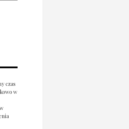
ny czas
ynkowo w
ów
enia