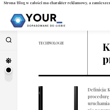
Strona/Blog w całości ma charakter reklamowy, a zamieszcz
Skip
to
content
K
TECHNOLOGIE
p
Definicja:
procedurę 
uruchamia s