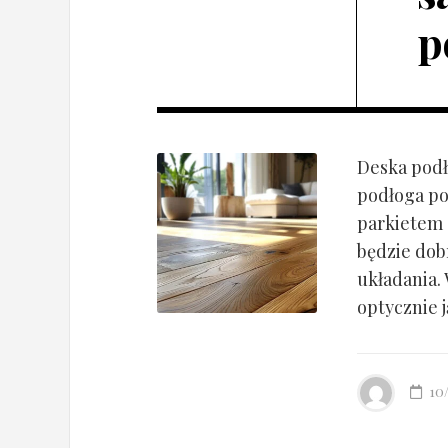
p
Deska podł
podłoga po
parkietem d
będzie dob
układania.
optycznie ją
10