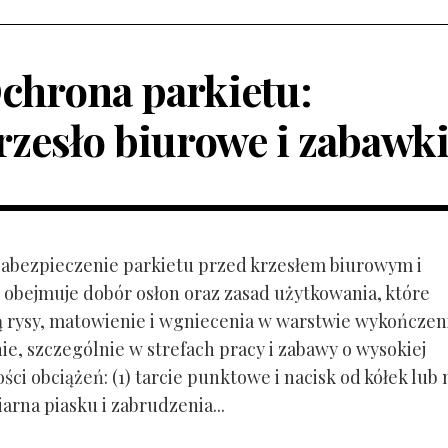
chrona parkietu:
rzesło biurowe i zabawk
 Zabezpieczenie parkietu przed krzesłem biurowym i
obejmuje dobór osłon oraz zasad użytkowania, które
ą rysy, matowienie i wgniecenia w warstwie wykończen
ie, szczególnie w strefach pracy i zabawy o wysokiej
ci obciążeń: (1) tarcie punktowe i nacisk od kółek lub
ziarna piasku i zabrudzenia...