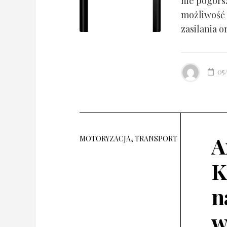
nie pogorsz
możliwość 
zasilania o
05
A
MOTORYZACJA, TRANSPORT
K
n
w