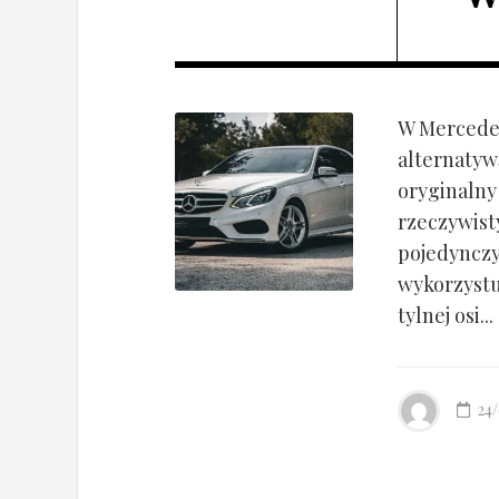
W Mercedes
alternatyw
oryginalny
rzeczywist
pojedynczy
wykorzyst
tylnej osi...
24