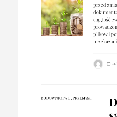
przed zmia
dokumentac
ciągłość ew
prowadzony
plików i po
przekazania
21
D
BUDOWNICTWO, PRZEMYSŁ
s