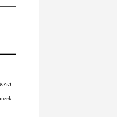
i
iowej
 nóżek