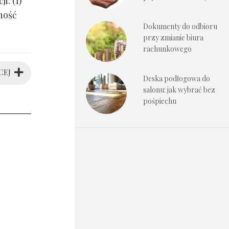
i: (1)
ność
Dokumenty do odbioru
przy zmianie biura
rachunkowego
CEJ
Deska podłogowa do
salonu: jak wybrać bez
pośpiechu