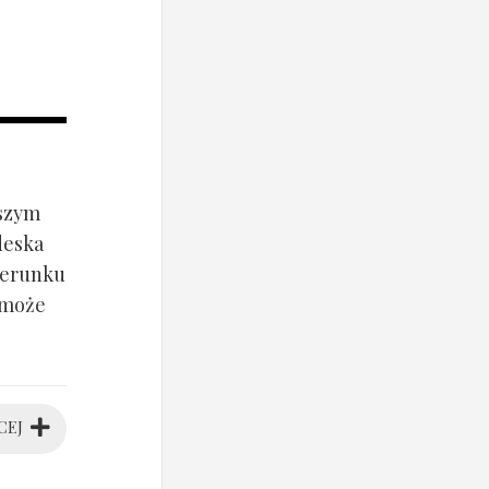
jszym
deska
ierunku
 może
CEJ