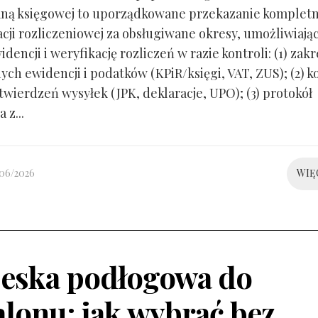
ną księgowej to uporządkowane przekazanie kompletn
ji rozliczeniowej za obsługiwane okresy, umożliwiają
idencji i weryfikację rozliczeń w razie kontroli: (1) zakr
ch ewidencji i podatków (KPiR/księgi, VAT, ZUS); (2) 
twierdzeń wysyłek (JPK, deklaracje, UPO); (3) protokół
 z...
/06/2026
WIĘ
eska podłogowa do
alonu: jak wybrać bez