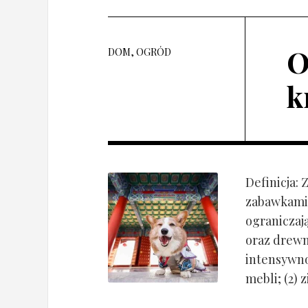
O
DOM, OGRÓD
k
Definicja:
zabawkami 
ograniczaj
oraz drewn
intensywnoś
mebli; (2) 