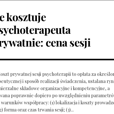
le kosztuje
sychoterapeuta
rywatnie: cena sesji
Koszt prywatnej sesji psychoterapii to opłata za określo
peutycznej i sposób realizacji świadczenia, ustalana r
mierzalne składowe organizacyjne i kompetencyjne, a
owana poprawnie dopiero po uwzględnieniu parametr
 warunków współpracy: (1) lokalizacja i koszty prowadz
) forma oraz czas trwania sesji; (3)...