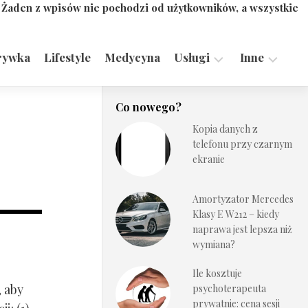
. Żaden z wpisów nie pochodzi od użytkowników, a wszystkie
rywka
Lifestyle
Medycyna
Usługi
Inne
Motoryzacja,
Turystyka,
Co nowego?
Transport
Sport
Kopia danych z
Technologie
telefonu przy czarnym
ekranie
Amortyzator Mercedes
Klasy E W212 – kiedy
naprawa jest lepsza niż
wymiana?
Ile kosztuje
, aby
psychoterapeuta
prywatnie: cena sesji