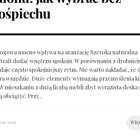
ośpiechu
ogowa mocno wpływa na aranżację Szeroka naturalna
trafi dodać wnętrzu spokoju. W porównaniu z drobnie
aje często spokojniejszy rytm. Nie warto zakładać, że 
ra wszędzie. Duże elementy wymagają przemyślenia k
 W mieszkaniu z dużą liczbą mebli zbyt wyrazista deska
 obciążyć. Przy...
/06/2026
WIĘ