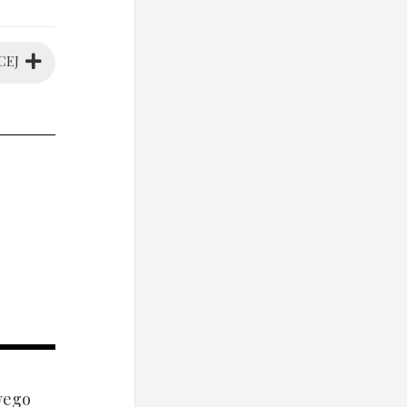
CEJ
wego