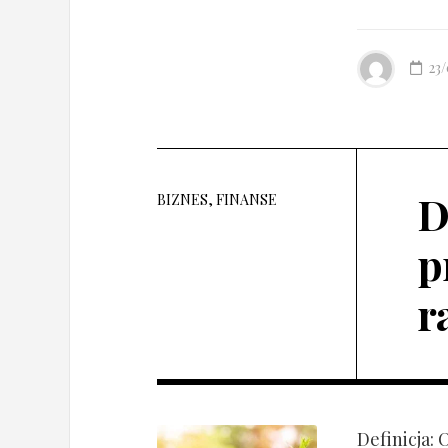
23
D
BIZNES, FINANSE
p
r
Definicja: