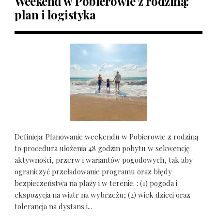
Weekend w Pobierowie z rodziną:
plan i logistyka
Definicja: Planowanie weekendu w Pobierowie z rodziną
to procedura ułożenia 48 godzin pobytu w sekwencję
aktywności, przerw i wariantów pogodowych, tak aby
ograniczyć przeładowanie programu oraz błędy
bezpieczeństwa na plaży i w terenie. : (1) pogoda i
ekspozycja na wiatr na wybrzeżu; (2) wiek dzieci oraz
tolerancja na dystans i...