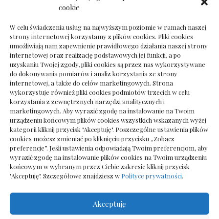
Dokumenty do odbioru przy zmianie biura
cookie
rachunkowego
W celu świadczenia usług na najwyższym poziomie w ramach naszej
strony internetowej korzystamy z plików cookies. Pliki cookies
umożliwiają nam zapewnienie prawidłowego działania naszej strony
internetowej oraz realizację podstawowych jej funkcji, a po
Deska podłogowa do salonu: jak wybrać bez
uzyskaniu Twojej zgody, pliki cookies są przez nas wykorzystywane
pośpiechu
do dokonywania pomiarów i analiz korzystania ze strony
internetowej, a także do celów marketingowych. Strona
wykorzystuje również pliki cookies podmiotów trzecich w celu
korzystania z zewnętrznych narzędzi analitycznych i
marketingowych. Aby wyrazić zgodę na instalowanie na Twoim
urządzeniu końcowym plików cookies wszystkich wskazanych wyżej
kategorii kliknij przycisk "Akceptuję". Poszczególne ustawienia plików
cookies możesz zmieniać po kliknięciu przycisku „Zobacz
preferencje”. Jeśli ustawienia odpowiadają Twoim preferencjom, aby
wyrazić zgodę na instalowanie plików cookies na Twoim urządzeniu
końcowym w wybranym przez Ciebie zakresie kliknij przycisk
"Akceptuję". Szczegółowe znajdziesz w
Polityce prywatności
.
Akceptuję
Wszelkie prawa zastrzezone