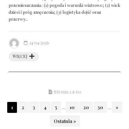
przemieszczania.: (1) pogoda i warunki wiatrowe; (2) wiek
dzieci i próg zmęczenia; (3) logistyka dojść oraz
przerwy...
24/04/2026
WIĘCEJ
Strona 1 z 60
1
2
3
4
5
...
10
20
30
...
»
Ostatnia »