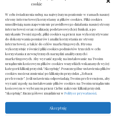
Dokumenty do odbioru przy zmianie biura
cookie
rachunkowego
W celu świadczenia usług na najwyższym poziomie w ramach naszej
strony internetowej korzystamy z plików cookies. Pliki cookies
umożliwiają nam zapewnienie prawidłowego działania naszej strony
internetowej oraz realizację podstawowych jej funkcji, a po
Deska podłogowa do salonu: jak wybrać bez
uzyskaniu Twojej zgody, pliki cookies są przez nas wykorzystywane
pośpiechu
do dokonywania pomiarów i analiz korzystania ze strony
internetowej, a także do celów marketingowych. Strona
wykorzystuje również pliki cookies podmiotów trzecich w celu
korzystania z zewnętrznych narzędzi analitycznych i
marketingowych. Aby wyrazić zgodę na instalowanie na Twoim
urządzeniu końcowym plików cookies wszystkich wskazanych wyżej
kategorii kliknij przycisk "Akceptuję". Poszczególne ustawienia plików
cookies możesz zmieniać po kliknięciu przycisku „Zobacz
preferencje”. Jeśli ustawienia odpowiadają Twoim preferencjom, aby
wyrazić zgodę na instalowanie plików cookies na Twoim urządzeniu
końcowym w wybranym przez Ciebie zakresie kliknij przycisk
"Akceptuję". Szczegółowe znajdziesz w
Polityce prywatności
.
Akceptuję
Wszelkie prawa zastrzezone