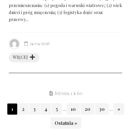
przemieszczania.: (1) pogoda i warunki wiatrowe; (2) wiek
dzieci i próg zmęczenia; (3) logistyka dojść oraz
przerwy...
24/04/2026
WIĘCEJ
Strona 1 z 60
1
2
3
4
5
...
10
20
30
...
»
Ostatnia »