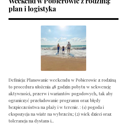
Weekend w Pobierowie z rodziną:
plan i logistyka
Definicja: Planowanie weekendu w Pobierowie z rodziną
to procedura ułożenia 48 godzin pobytu w sekwencję
aktywności, przerw i wariantów pogodowych, tak aby
ograniczyć przeładowanie programu oraz błędy
bezpieczeństwa na plaży i w terenie. : (1) pogoda i
ekspozycja na wiatr na wybrzeżu; (2) wiek dzieci oraz
tolerancja na dystans i...