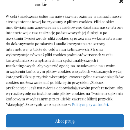
Dokumenty do odbioru przy zmianie biura
cookie
rachunkowego
W celu świadczenia usług na najwyższym poziomie w ramach naszej
strony internetowej korzystamy z plików cookies. Pliki cookies
umożliwiają nam zapewnienie prawidłowego działania naszej strony
internetowej oraz realizację podstawowych jej funkcji, a po
Deska podłogowa do salonu: jak wybrać bez
uzyskaniu Twojej zgody, pliki cookies są przez nas wykorzystywane
pośpiechu
do dokonywania pomiarów i analiz korzystania ze strony
internetowej, a także do celów marketingowych. Strona
wykorzystuje również pliki cookies podmiotów trzecich w celu
korzystania z zewnętrznych narzędzi analitycznych i
marketingowych. Aby wyrazić zgodę na instalowanie na Twoim
urządzeniu końcowym plików cookies wszystkich wskazanych wyżej
kategorii kliknij przycisk "Akceptuję". Poszczególne ustawienia plików
cookies możesz zmieniać po kliknięciu przycisku „Zobacz
preferencje”. Jeśli ustawienia odpowiadają Twoim preferencjom, aby
wyrazić zgodę na instalowanie plików cookies na Twoim urządzeniu
końcowym w wybranym przez Ciebie zakresie kliknij przycisk
"Akceptuję". Szczegółowe znajdziesz w
Polityce prywatności
.
Akceptuję
Wszelkie prawa zastrzezone