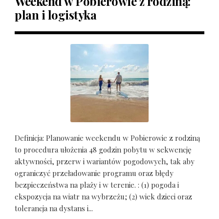
Weekend w Pobierowie z rodziną:
plan i logistyka
Definicja: Planowanie weekendu w Pobierowie z rodziną
to procedura ułożenia 48 godzin pobytu w sekwencję
aktywności, przerw i wariantów pogodowych, tak aby
ograniczyć przeładowanie programu oraz błędy
bezpieczeństwa na plaży i w terenie. : (1) pogoda i
ekspozycja na wiatr na wybrzeżu; (2) wiek dzieci oraz
tolerancja na dystans i...