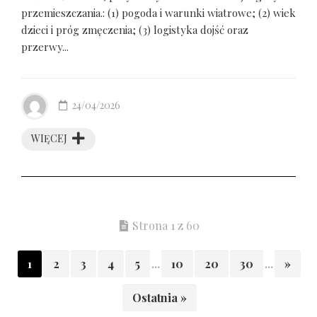
przemieszczania.: (1) pogoda i warunki wiatrowe; (2) wiek
dzieci i próg zmęczenia; (3) logistyka dojść oraz
przerwy...
24/04/2026
WIĘCEJ
Strona 1 z 60
1
2
3
4
5
...
10
20
30
...
»
Ostatnia »