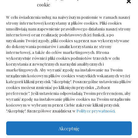
Dokumenty do odbioru przy zmianie biura
cookie
rachunkowego
W celu świadczenia usług na najwyższym poziomie w ramach naszej
strony internetowej korzystamy z plików cookies. Pliki cookies
umożliwiają nam zapewnienie prawidłowego działania naszej strony
internetowej oraz realizację podstawowych jej funkcji, a po
Deska podłogowa do salonu: jak wybrać bez
uzyskaniu Twojej zgody, pliki cookies są przez nas wykorzystywane
pośpiechu
do dokonywania pomiarów i analiz korzystania ze strony
internetowej, a także do celów marketingowych. Strona
wykorzystuje również pliki cookies podmiotów trzecich w celu
korzystania z zewnętrznych narzędzi analitycznych i
marketingowych. Aby wyrazić zgodę na instalowanie na Twoim
urządzeniu końcowym plików cookies wszystkich wskazanych wyżej
kategorii kliknij przycisk "Akceptuję". Poszczególne ustawienia plików
cookies możesz zmieniać po kliknięciu przycisku „Zobacz
preferencje”. Jeśli ustawienia odpowiadają Twoim preferencjom, aby
wyrazić zgodę na instalowanie plików cookies na Twoim urządzeniu
końcowym w wybranym przez Ciebie zakresie kliknij przycisk
"Akceptuję". Szczegółowe znajdziesz w
Polityce prywatności
.
Akceptuję
Wszelkie prawa zastrzezone