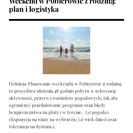
Weekend w Pobierowie z rodziną:
plan i logistyka
Definicja: Planowanie weekendu w Pobierowie z rodziną
to procedura ułożenia 48 godzin pobytu w sekwencję
aktywności, przerw i wariantów pogodowych, tak aby
ograniczyć przeładowanie programu oraz błędy
bezpieczeństwa na plaży i w terenie. : (1) pogoda i
ekspozycja na wiatr na wybrzeżu; (2) wiek dzieci oraz
tolerancja na dystans i...