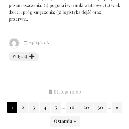
przemieszczania.: (1) pogoda i warunki wiatrowe; (2) wiek
dzieci i próg zmęczenia; (3) logistyka dojść oraz
przerwy...
24/04/2026
WIĘCEJ
Strona 1 z 60
1
2
3
4
5
...
10
20
30
...
»
Ostatnia »