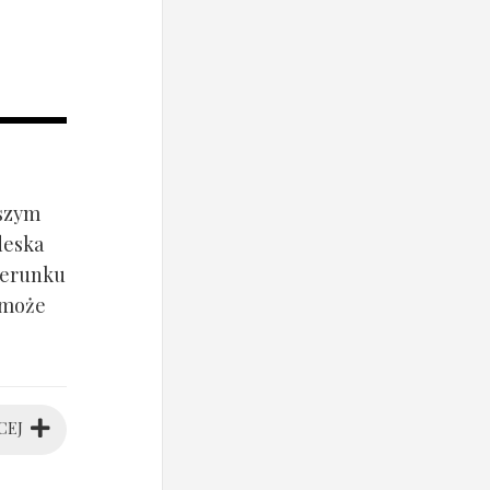
jszym
deska
ierunku
 może
CEJ