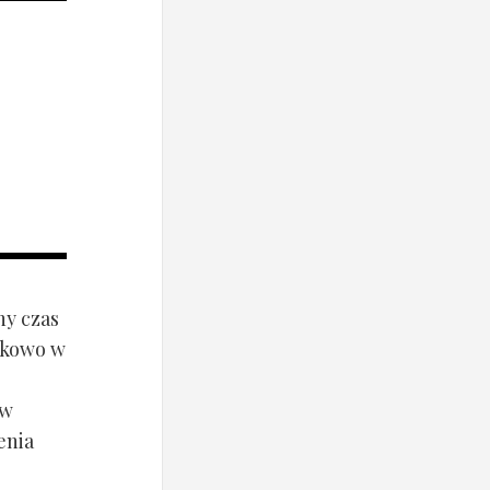
ny czas
ynkowo w
ów
enia