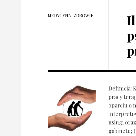
I
MEDYCYNA, ZDROWIE
p
p
Definicja: 
pracy tera
oparciu o 
interpret
usługi oraz
gabinetu; (2