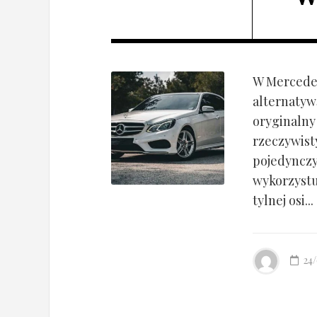
W Mercedes
alternatyw
oryginalny
rzeczywist
pojedynczy
wykorzyst
tylnej osi...
24