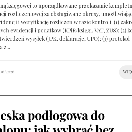
ną księgowej to uporządkowane przekazanie kompletn
ji rozliczeniowej za obsługiwane okresy, umożliwiają
idencji i weryfikację rozliczeń w razie kontroli: (1) zakr
ch ewidencji i podatków (KPiR/księgi, VAT, ZUS); (2) 
twierdzeń wysyłek (JPK, deklaracje, UPO); (3) protokół
 z...
/06/2026
WIĘ
eska podłogowa do
alonu: jak wybrać bez