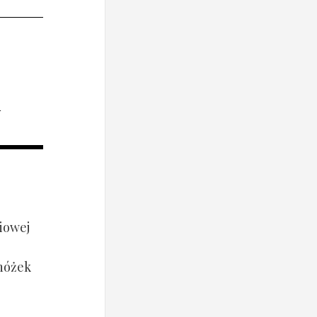
i
iowej
 nóżek