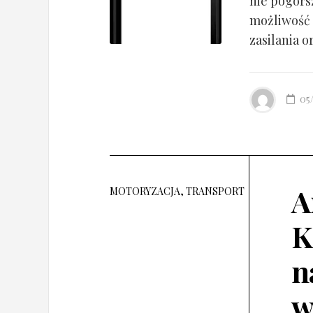
nie pogorsz
możliwość 
zasilania o
05
A
MOTORYZACJA, TRANSPORT
K
n
w