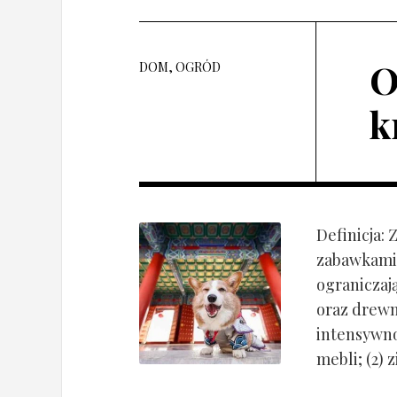
O
DOM, OGRÓD
k
Definicja:
zabawkami 
ograniczaj
oraz drewn
intensywnoś
mebli; (2) 