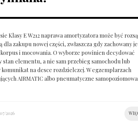
ie Klasy E W212 naprawa amortyzatora może być rozs
ą dla zakupu nowej części, zwłaszcza gdy zachowany je
 korpus i mocowania. O wyborze powinien decydować
y stan elementu, a nie sam przebieg samochodu lub
 komunikat na desce rozdzielczej. W egzemplarzach
ujących AIRMATIC albo pneumatyczne samopoziomowa
/07/2026
WIĘ