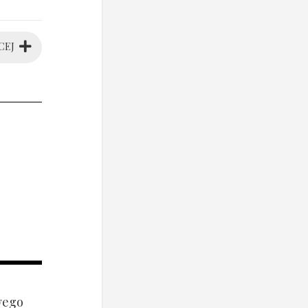
CEJ
wego