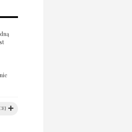
ądną
st
nie
CEJ