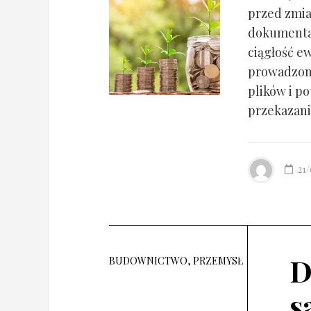
przed zmia
dokumentac
ciągłość ew
prowadzony
plików i po
przekazania
21
D
BUDOWNICTWO, PRZEMYSŁ
s