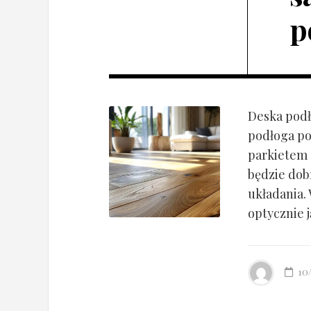
p
Deska podł
podłoga po
parkietem d
będzie dob
układania.
optycznie ją
10