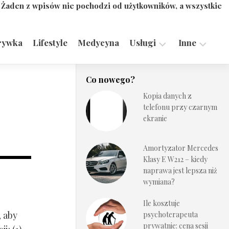
. Żaden z wpisów nie pochodzi od użytkowników, a wszystkie
rywka
Lifestyle
Medycyna
Usługi
Inne
Motoryzacja,
Turystyka,
Co nowego?
Transport
Sport
Kopia danych z
Technologie
telefonu przy czarnym
ekranie
Amortyzator Mercedes
Klasy E W212 – kiedy
naprawa jest lepsza niż
wymiana?
Ile kosztuje
, aby
psychoterapeuta
prywatnie: cena sesji