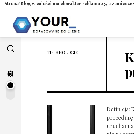
Strona/Blog w całości ma charakter reklamowy, a zamieszcz
Skip
to
content
K
TECHNOLOGIE
p
Definicja:
procedurę 
uruchamia s