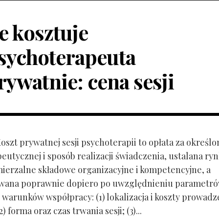
le kosztuje
sychoterapeuta
rywatnie: cena sesji
Koszt prywatnej sesji psychoterapii to opłata za określo
peutycznej i sposób realizacji świadczenia, ustalana r
mierzalne składowe organizacyjne i kompetencyjne, a
owana poprawnie dopiero po uwzględnieniu parametr
 warunków współpracy: (1) lokalizacja i koszty prowadz
) forma oraz czas trwania sesji; (3)...