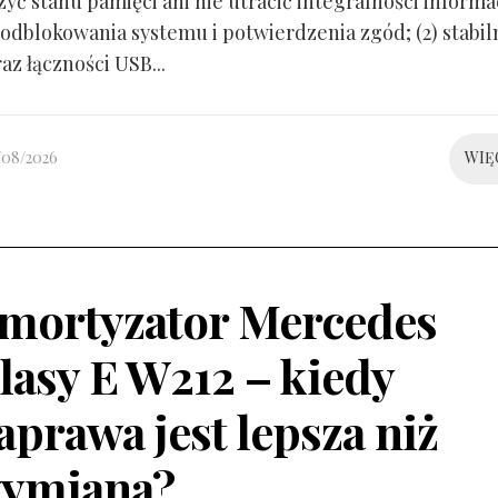
yć stanu pamięci ani nie utracić integralności informacj
odblokowania systemu i potwierdzenia zgód; (2) stabil
raz łączności USB...
/08/2026
WIĘ
mortyzator Mercedes
lasy E W212 – kiedy
aprawa jest lepsza niż
ymiana?