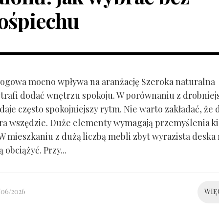
ośpiechu
ogowa mocno wpływa na aranżację Szeroka naturalna
trafi dodać wnętrzu spokoju. W porównaniu z drobnie
aje często spokojniejszy rytm. Nie warto zakładać, że 
ra wszędzie. Duże elementy wymagają przemyślenia k
 W mieszkaniu z dużą liczbą mebli zbyt wyrazista deska
 obciążyć. Przy...
/06/2026
WIĘ