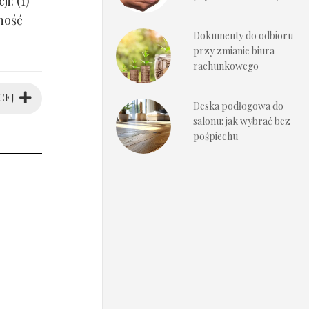
i: (1)
ność
Dokumenty do odbioru
przy zmianie biura
rachunkowego
CEJ
Deska podłogowa do
salonu: jak wybrać bez
pośpiechu