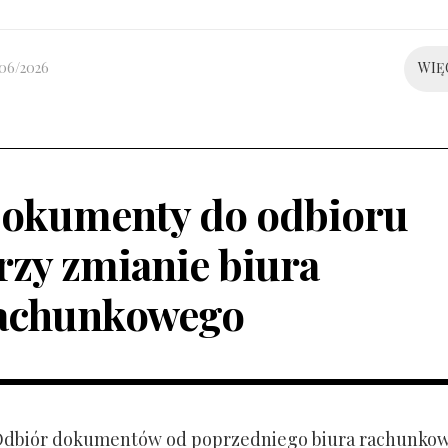
/06/2026
WIĘ
okumenty do odbioru
rzy zmianie biura
achunkowego
 Odbiór dokumentów od poprzedniego biura rachunko