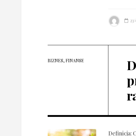
23
D
BIZNES, FINANSE
p
r
Definicja: