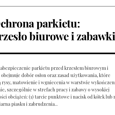
chrona parkietu:
rzesło biurowe i zabawk
 Zabezpieczenie parkietu przed krzesłem biurowym i
obejmuje dobór osłon oraz zasad użytkowania, które
ą rysy, matowienie i wgniecenia w warstwie wykończen
ie, szczególnie w strefach pracy i zabawy o wysokiej
ci obciążeń: (1) tarcie punktowe i nacisk od kółek lub
ziarna piasku i zabrudzenia...