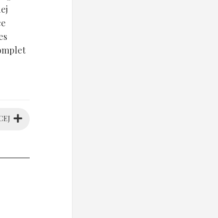
ej
ce
es
komplet
CEJ