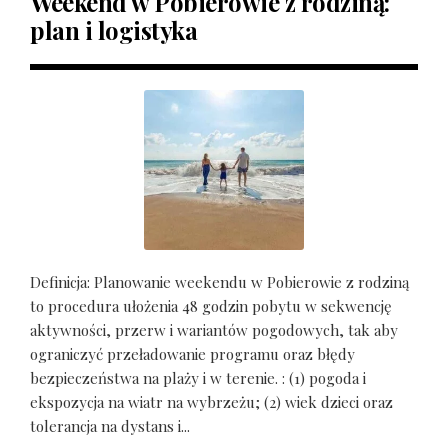
Weekend w Pobierowie z rodziną:
plan i logistyka
Definicja: Planowanie weekendu w Pobierowie z rodziną
to procedura ułożenia 48 godzin pobytu w sekwencję
aktywności, przerw i wariantów pogodowych, tak aby
ograniczyć przeładowanie programu oraz błędy
bezpieczeństwa na plaży i w terenie. : (1) pogoda i
ekspozycja na wiatr na wybrzeżu; (2) wiek dzieci oraz
tolerancja na dystans i...