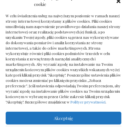
Dokumenty do odbioru przy zmianie biura
cookie
rachunkowego
W celu świadczenia usług na najwyższym poziomie w ramach naszej
strony internetowej korzystamy z plików cookies. Pliki cookies
umożliwiają nam zapewnienie prawidłowego działania naszej strony
internetowej oraz realizację podstawowych jej funkcji, a po
Deska podłogowa do salonu: jak wybrać bez
uzyskaniu Twojej zgody, pliki cookies są przez nas wykorzystywane
pośpiechu
do dokonywania pomiarów i analiz korzystania ze strony
internetowej, a także do celów marketingowych. Strona
wykorzystuje również pliki cookies podmiotów trzecich w celu
korzystania z zewnętrznych narzędzi analitycznych i
marketingowych. Aby wyrazić zgodę na instalowanie na Twoim
urządzeniu końcowym plików cookies wszystkich wskazanych wyżej
kategorii kliknij przycisk "Akceptuję". Poszczególne ustawienia plików
cookies możesz zmieniać po kliknięciu przycisku „Zobacz
preferencje”. Jeśli ustawienia odpowiadają Twoim preferencjom, aby
wyrazić zgodę na instalowanie plików cookies na Twoim urządzeniu
końcowym w wybranym przez Ciebie zakresie kliknij przycisk
"Akceptuję". Szczegółowe znajdziesz w
Polityce prywatności
.
Akceptuję
Wszelkie prawa zastrzezone