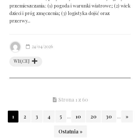
przemieszczania.: (1) pogoda i warunki wiatrowe; (2) wiek
dzieci i próg zmęczenia; (3) logistyka dojść oraz
przerwy...
24/04/2026
WIĘCEJ
Strona 1 z 60
1
2
3
4
5
...
10
20
30
...
»
Ostatnia »