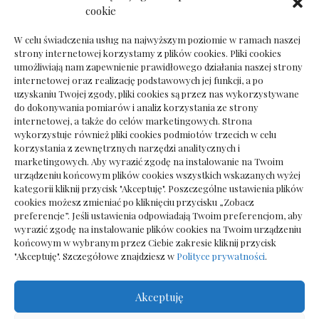
Dokumenty do odbioru przy zmianie biura
cookie
rachunkowego
W celu świadczenia usług na najwyższym poziomie w ramach naszej
strony internetowej korzystamy z plików cookies. Pliki cookies
umożliwiają nam zapewnienie prawidłowego działania naszej strony
internetowej oraz realizację podstawowych jej funkcji, a po
Deska podłogowa do salonu: jak wybrać bez
uzyskaniu Twojej zgody, pliki cookies są przez nas wykorzystywane
pośpiechu
do dokonywania pomiarów i analiz korzystania ze strony
internetowej, a także do celów marketingowych. Strona
wykorzystuje również pliki cookies podmiotów trzecich w celu
korzystania z zewnętrznych narzędzi analitycznych i
marketingowych. Aby wyrazić zgodę na instalowanie na Twoim
urządzeniu końcowym plików cookies wszystkich wskazanych wyżej
kategorii kliknij przycisk "Akceptuję". Poszczególne ustawienia plików
cookies możesz zmieniać po kliknięciu przycisku „Zobacz
preferencje”. Jeśli ustawienia odpowiadają Twoim preferencjom, aby
wyrazić zgodę na instalowanie plików cookies na Twoim urządzeniu
końcowym w wybranym przez Ciebie zakresie kliknij przycisk
"Akceptuję". Szczegółowe znajdziesz w
Polityce prywatności
.
Akceptuję
Wszelkie prawa zastrzezone