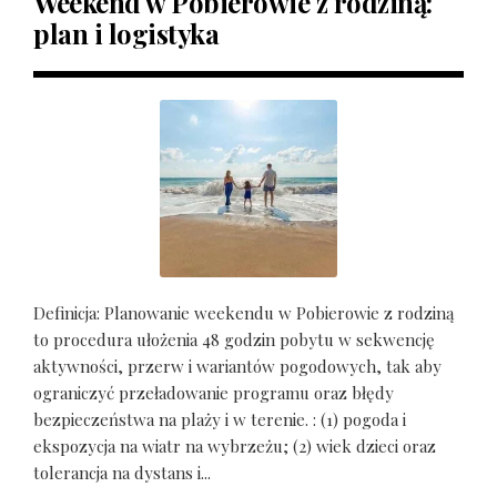
Weekend w Pobierowie z rodziną:
plan i logistyka
Definicja: Planowanie weekendu w Pobierowie z rodziną
to procedura ułożenia 48 godzin pobytu w sekwencję
aktywności, przerw i wariantów pogodowych, tak aby
ograniczyć przeładowanie programu oraz błędy
bezpieczeństwa na plaży i w terenie. : (1) pogoda i
ekspozycja na wiatr na wybrzeżu; (2) wiek dzieci oraz
tolerancja na dystans i...