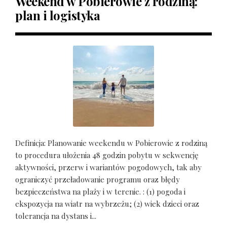
Weekend w Pobierowie z rodziną:
plan i logistyka
Definicja: Planowanie weekendu w Pobierowie z rodziną
to procedura ułożenia 48 godzin pobytu w sekwencję
aktywności, przerw i wariantów pogodowych, tak aby
ograniczyć przeładowanie programu oraz błędy
bezpieczeństwa na plaży i w terenie. : (1) pogoda i
ekspozycja na wiatr na wybrzeżu; (2) wiek dzieci oraz
tolerancja na dystans i...