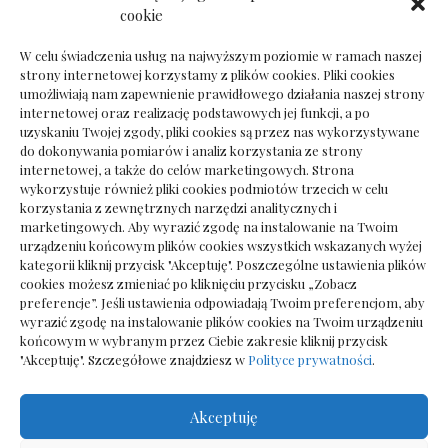
Dokumenty do odbioru przy zmianie biura
cookie
rachunkowego
W celu świadczenia usług na najwyższym poziomie w ramach naszej
strony internetowej korzystamy z plików cookies. Pliki cookies
umożliwiają nam zapewnienie prawidłowego działania naszej strony
internetowej oraz realizację podstawowych jej funkcji, a po
Deska podłogowa do salonu: jak wybrać bez
uzyskaniu Twojej zgody, pliki cookies są przez nas wykorzystywane
pośpiechu
do dokonywania pomiarów i analiz korzystania ze strony
internetowej, a także do celów marketingowych. Strona
wykorzystuje również pliki cookies podmiotów trzecich w celu
korzystania z zewnętrznych narzędzi analitycznych i
marketingowych. Aby wyrazić zgodę na instalowanie na Twoim
urządzeniu końcowym plików cookies wszystkich wskazanych wyżej
kategorii kliknij przycisk "Akceptuję". Poszczególne ustawienia plików
cookies możesz zmieniać po kliknięciu przycisku „Zobacz
preferencje”. Jeśli ustawienia odpowiadają Twoim preferencjom, aby
wyrazić zgodę na instalowanie plików cookies na Twoim urządzeniu
końcowym w wybranym przez Ciebie zakresie kliknij przycisk
"Akceptuję". Szczegółowe znajdziesz w
Polityce prywatności
.
Akceptuję
Wszelkie prawa zastrzezone