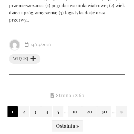
przemieszczania.: (1) pogoda i warunki wiatrowe; (2) wiek
dzieci i próg zmęczenia; (3) logistyka dojść oraz
przerwy...
24/04/2026
WIĘCEJ
Strona 1 z 60
1
2
3
4
5
...
10
20
30
...
»
Ostatnia »