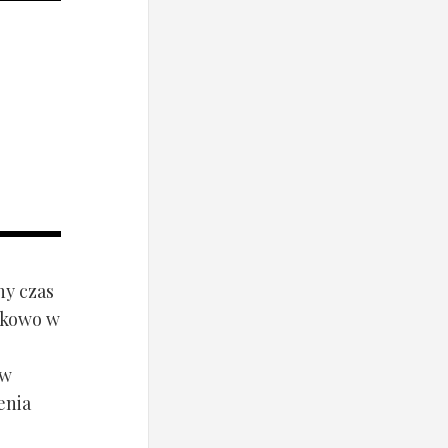
ny czas
ynkowo w
ów
enia