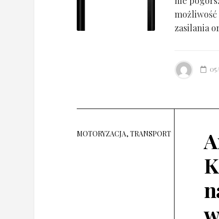
nie pogorsz
możliwość 
zasilania o
05
A
MOTORYZACJA, TRANSPORT
K
n
w