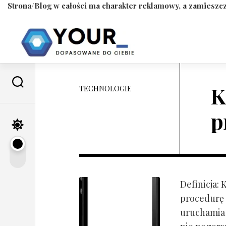
Strona/Blog w całości ma charakter reklamowy, a zamieszcz
Skip
to
content
K
TECHNOLOGIE
p
Definicja:
procedurę 
uruchamia s