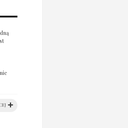
ądną
st
nie
CEJ