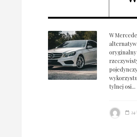
W Mercedes
alternatyw
oryginalny
rzeczywist
pojedynczy
wykorzyst
tylnej osi...
24