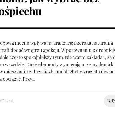
ośpiechu
ogowa mocno wpływa na aranżację Szeroka naturalna
trafi dodać wnętrzu spokoju. W porównaniu z drobnie
aje często spokojniejszy rytm. Nie warto zakładać, że 
ra wszędzie. Duże elementy wymagają przemyślenia k
 W mieszkaniu z dużą liczbą mebli zbyt wyrazista deska
 obciążyć. Przy...
/06/2026
WIĘ