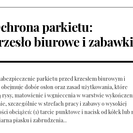
chrona parkietu:
rzesło biurowe i zabawk
 Zabezpieczenie parkietu przed krzesłem biurowym i
obejmuje dobór osłon oraz zasad użytkowania, które
ą rysy, matowienie i wgniecenia w warstwie wykończen
ie, szczególnie w strefach pracy i zabawy o wysokiej
ci obciążeń: (1) tarcie punktowe i nacisk od kółek lub
ziarna piasku i zabrudzenia...