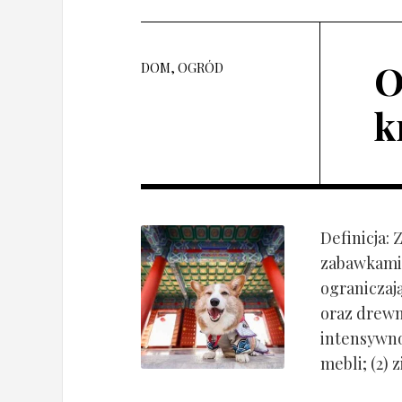
O
DOM, OGRÓD
k
Definicja:
zabawkami 
ograniczaj
oraz drewn
intensywnoś
mebli; (2) 