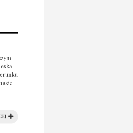
jszym
deska
ierunku
 może
CEJ