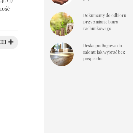
i: (1)
ność
Dokumenty do odbioru
przy zmianie biura
rachunkowego
CEJ
Deska podłogowa do
salonu: jak wybrać bez
pośpiechu