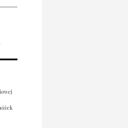
i
iowej
 nóżek