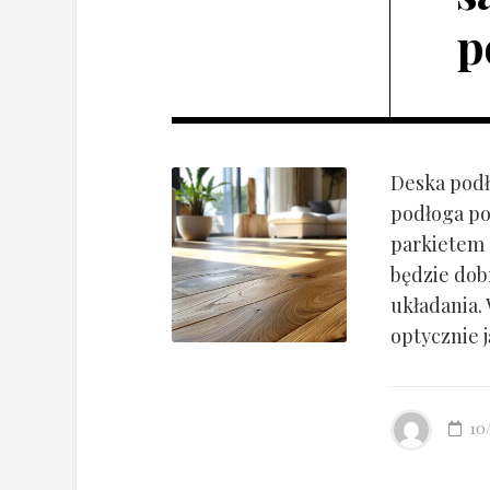
p
Deska podł
podłoga po
parkietem d
będzie dob
układania.
optycznie ją
10