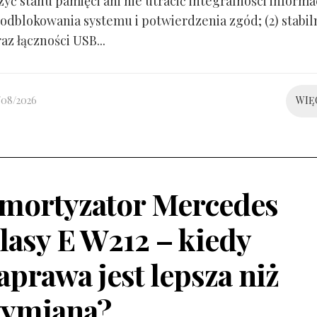
yć stanu pamięci ani nie utracić integralności informacj
odblokowania systemu i potwierdzenia zgód; (2) stabil
raz łączności USB...
/08/2026
WIĘ
mortyzator Mercedes
lasy E W212 – kiedy
aprawa jest lepsza niż
ymiana?