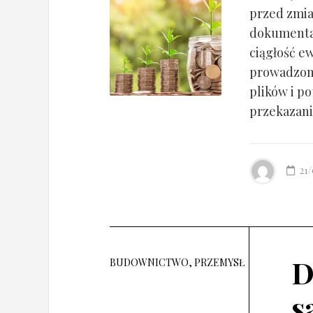
przed zmia
dokumentac
ciągłość ew
prowadzony
plików i po
przekazania
21
D
BUDOWNICTWO, PRZEMYSŁ
s