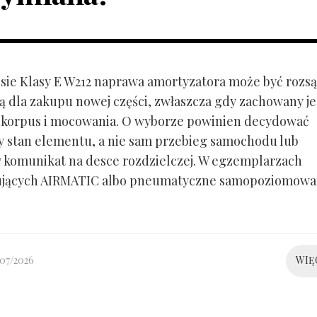
ie Klasy E W212 naprawa amortyzatora może być rozs
ą dla zakupu nowej części, zwłaszcza gdy zachowany je
 korpus i mocowania. O wyborze powinien decydować
y stan elementu, a nie sam przebieg samochodu lub
 komunikat na desce rozdzielczej. W egzemplarzach
ujących AIRMATIC albo pneumatyczne samopoziomowa
/07/2026
WIĘ