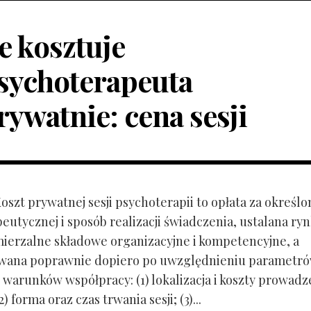
le kosztuje
sychoterapeuta
rywatnie: cena sesji
Koszt prywatnej sesji psychoterapii to opłata za określo
peutycznej i sposób realizacji świadczenia, ustalana r
mierzalne składowe organizacyjne i kompetencyjne, a
owana poprawnie dopiero po uwzględnieniu parametr
 warunków współpracy: (1) lokalizacja i koszty prowadz
) forma oraz czas trwania sesji; (3)...