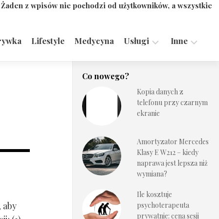
. Żaden z wpisów nie pochodzi od użytkowników, a wszystkie
rywka
Lifestyle
Medycyna
Usługi
Inne
Motoryzacja,
Turystyka,
Co nowego?
Transport
Sport
Kopia danych z
Technologie
telefonu przy czarnym
ekranie
Amortyzator Mercedes
Klasy E W212 – kiedy
naprawa jest lepsza niż
wymiana?
Ile kosztuje
, aby
psychoterapeuta
prywatnie: cena sesji