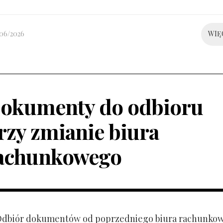
/06/2026
WIĘ
okumenty do odbioru
rzy zmianie biura
achunkowego
 Odbiór dokumentów od poprzedniego biura rachunko