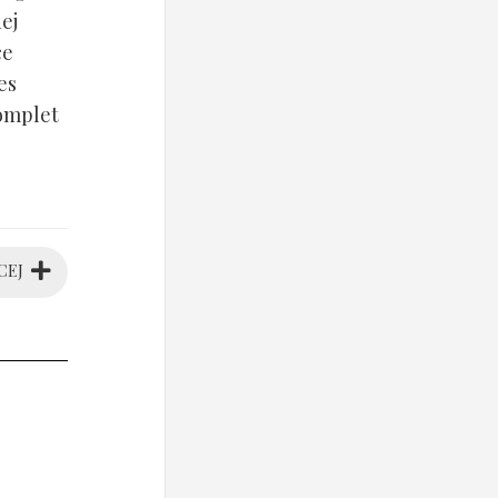
ej
ce
es
komplet
CEJ