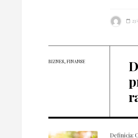
23
D
BIZNES, FINANSE
p
r
Definicja: