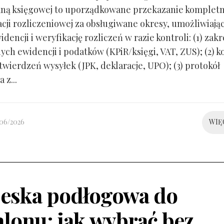
ną księgowej to uporządkowane przekazanie kompletn
ji rozliczeniowej za obsługiwane okresy, umożliwiają
idencji i weryfikację rozliczeń w razie kontroli: (1) zakr
ch ewidencji i podatków (KPiR/księgi, VAT, ZUS); (2) 
twierdzeń wysyłek (JPK, deklaracje, UPO); (3) protokół
 z...
/06/2026
WIĘ
eska podłogowa do
alonu: jak wybrać bez