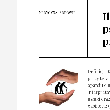
I
MEDYCYNA, ZDROWIE
p
p
Definicja: 
pracy tera
oparciu o 
interpret
usługi oraz
gabinetu; (2