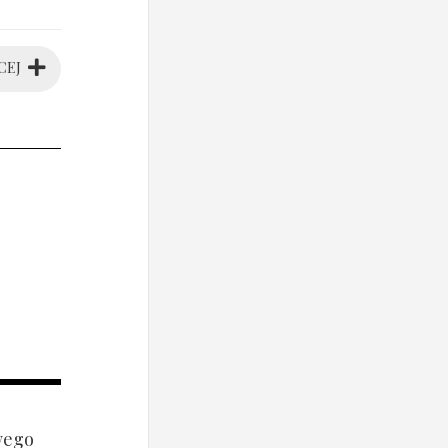
CEJ
wego