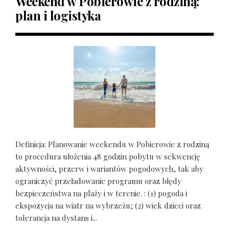
Weekend w Pobierowie z rodziną:
plan i logistyka
Definicja: Planowanie weekendu w Pobierowie z rodziną
to procedura ułożenia 48 godzin pobytu w sekwencję
aktywności, przerw i wariantów pogodowych, tak aby
ograniczyć przeładowanie programu oraz błędy
bezpieczeństwa na plaży i w terenie. : (1) pogoda i
ekspozycja na wiatr na wybrzeżu; (2) wiek dzieci oraz
tolerancja na dystans i...