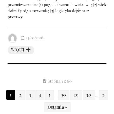
przemieszczania.: (1) pogoda i warunki wiatrowe; (2) wiek
dzieci i próg zmęczenia; (3) logistyka dojść oraz
przerwy...
24/04/2026
WIĘCEJ
Strona 1 z 60
1
2
3
4
5
...
10
20
30
...
»
Ostatnia »