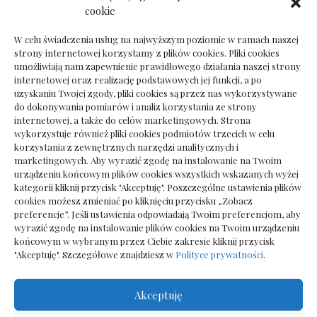
Dokumenty do odbioru przy zmianie biura
cookie
rachunkowego
W celu świadczenia usług na najwyższym poziomie w ramach naszej
strony internetowej korzystamy z plików cookies. Pliki cookies
umożliwiają nam zapewnienie prawidłowego działania naszej strony
internetowej oraz realizację podstawowych jej funkcji, a po
Deska podłogowa do salonu: jak wybrać bez
uzyskaniu Twojej zgody, pliki cookies są przez nas wykorzystywane
pośpiechu
do dokonywania pomiarów i analiz korzystania ze strony
internetowej, a także do celów marketingowych. Strona
wykorzystuje również pliki cookies podmiotów trzecich w celu
korzystania z zewnętrznych narzędzi analitycznych i
marketingowych. Aby wyrazić zgodę na instalowanie na Twoim
urządzeniu końcowym plików cookies wszystkich wskazanych wyżej
kategorii kliknij przycisk "Akceptuję". Poszczególne ustawienia plików
cookies możesz zmieniać po kliknięciu przycisku „Zobacz
preferencje”. Jeśli ustawienia odpowiadają Twoim preferencjom, aby
wyrazić zgodę na instalowanie plików cookies na Twoim urządzeniu
końcowym w wybranym przez Ciebie zakresie kliknij przycisk
"Akceptuję". Szczegółowe znajdziesz w
Polityce prywatności
.
Akceptuję
Wszelkie prawa zastrzezone