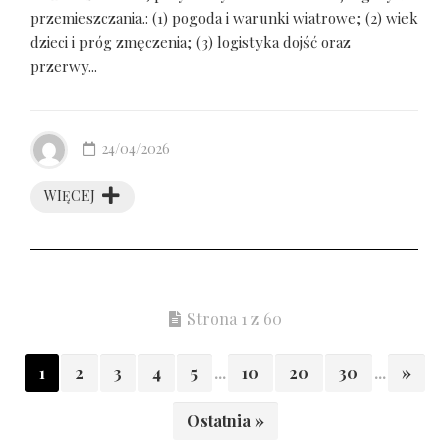
przemieszczania.: (1) pogoda i warunki wiatrowe; (2) wiek
dzieci i próg zmęczenia; (3) logistyka dojść oraz
przerwy...
24/04/2026
WIĘCEJ
Strona 1 z 60
1
2
3
4
5
...
10
20
30
...
»
Ostatnia »