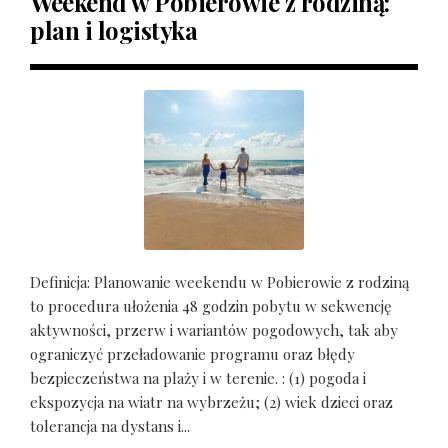
Weekend w Pobierowie z rodziną:
plan i logistyka
Definicja: Planowanie weekendu w Pobierowie z rodziną
to procedura ułożenia 48 godzin pobytu w sekwencję
aktywności, przerw i wariantów pogodowych, tak aby
ograniczyć przeładowanie programu oraz błędy
bezpieczeństwa na plaży i w terenie. : (1) pogoda i
ekspozycja na wiatr na wybrzeżu; (2) wiek dzieci oraz
tolerancja na dystans i...