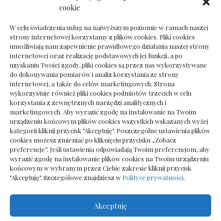
Dokumenty do odbioru przy zmianie biura
cookie
rachunkowego
W celu świadczenia usług na najwyższym poziomie w ramach naszej
strony internetowej korzystamy z plików cookies. Pliki cookies
umożliwiają nam zapewnienie prawidłowego działania naszej strony
internetowej oraz realizację podstawowych jej funkcji, a po
Deska podłogowa do salonu: jak wybrać bez
uzyskaniu Twojej zgody, pliki cookies są przez nas wykorzystywane
pośpiechu
do dokonywania pomiarów i analiz korzystania ze strony
internetowej, a także do celów marketingowych. Strona
wykorzystuje również pliki cookies podmiotów trzecich w celu
korzystania z zewnętrznych narzędzi analitycznych i
marketingowych. Aby wyrazić zgodę na instalowanie na Twoim
urządzeniu końcowym plików cookies wszystkich wskazanych wyżej
kategorii kliknij przycisk "Akceptuję". Poszczególne ustawienia plików
cookies możesz zmieniać po kliknięciu przycisku „Zobacz
preferencje”. Jeśli ustawienia odpowiadają Twoim preferencjom, aby
wyrazić zgodę na instalowanie plików cookies na Twoim urządzeniu
końcowym w wybranym przez Ciebie zakresie kliknij przycisk
"Akceptuję". Szczegółowe znajdziesz w
Polityce prywatności
.
Akceptuję
Wszelkie prawa zastrzezone