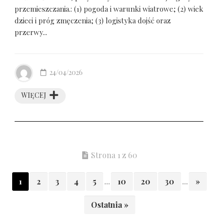
przemieszczania.: (1) pogoda i warunki wiatrowe; (2) wiek
dzieci i próg zmęczenia; (3) logistyka dojść oraz
przerwy...
24/04/2026
WIĘCEJ
Strona 1 z 60
1
2
3
4
5
...
10
20
30
...
»
Ostatnia »