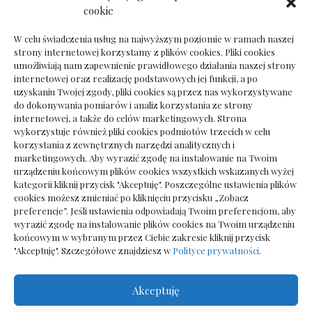
Dokumenty do odbioru przy zmianie biura
cookie
rachunkowego
W celu świadczenia usług na najwyższym poziomie w ramach naszej
strony internetowej korzystamy z plików cookies. Pliki cookies
umożliwiają nam zapewnienie prawidłowego działania naszej strony
internetowej oraz realizację podstawowych jej funkcji, a po
Deska podłogowa do salonu: jak wybrać bez
uzyskaniu Twojej zgody, pliki cookies są przez nas wykorzystywane
pośpiechu
do dokonywania pomiarów i analiz korzystania ze strony
internetowej, a także do celów marketingowych. Strona
wykorzystuje również pliki cookies podmiotów trzecich w celu
korzystania z zewnętrznych narzędzi analitycznych i
marketingowych. Aby wyrazić zgodę na instalowanie na Twoim
urządzeniu końcowym plików cookies wszystkich wskazanych wyżej
kategorii kliknij przycisk "Akceptuję". Poszczególne ustawienia plików
cookies możesz zmieniać po kliknięciu przycisku „Zobacz
preferencje”. Jeśli ustawienia odpowiadają Twoim preferencjom, aby
wyrazić zgodę na instalowanie plików cookies na Twoim urządzeniu
końcowym w wybranym przez Ciebie zakresie kliknij przycisk
"Akceptuję". Szczegółowe znajdziesz w
Polityce prywatności
.
Akceptuję
Wszelkie prawa zastrzezone