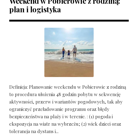
Weekend w Pobierowie z rodziną:
plan i logistyka
Definicja: Planowanie weekendu w Pobierowie z rodziną
to procedura ułożenia 48 godzin pobytu w sekwencję
aktywności, przerw i wariantów pogodowych, tak aby
ograniczyć przeładowanie programu oraz błędy
bezpieczeństwa na plaży i w terenie. : (1) pogoda i
ekspozycja na wiatr na wybrzeżu; (2) wiek dzieci oraz
tolerancja na dystans i...