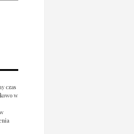
ny czas
ynkowo w
ów
enia