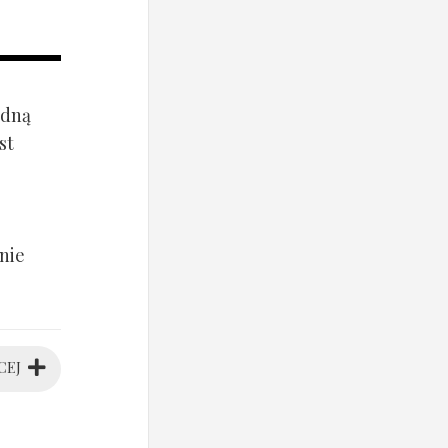
ądną
st
nie
CEJ