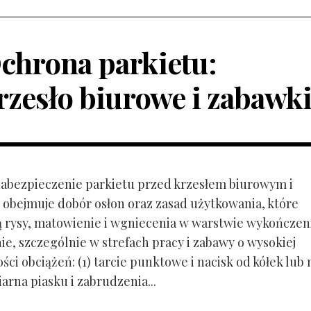
chrona parkietu:
rzesło biurowe i zabawk
 Zabezpieczenie parkietu przed krzesłem biurowym i
obejmuje dobór osłon oraz zasad użytkowania, które
ą rysy, matowienie i wgniecenia w warstwie wykończen
ie, szczególnie w strefach pracy i zabawy o wysokiej
ci obciążeń: (1) tarcie punktowe i nacisk od kółek lub
ziarna piasku i zabrudzenia...