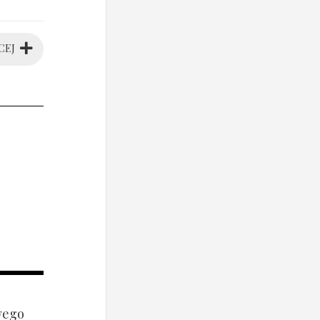
CEJ
wego