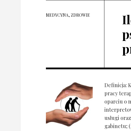
I
MEDYCYNA, ZDROWIE
p
p
Definicja: 
pracy tera
oparciu o 
interpret
usługi oraz
gabinetu; (2