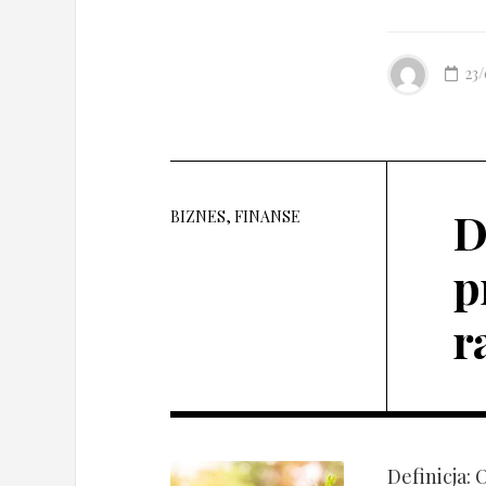
23
D
BIZNES, FINANSE
p
r
Definicja: