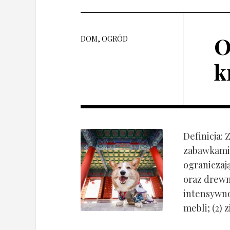
O
DOM, OGRÓD
k
Definicja:
zabawkami 
ograniczaj
oraz drewn
intensywnoś
mebli; (2) 