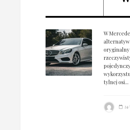
W Mercedes
alternatyw
oryginalny
rzeczywist
pojedynczy
wykorzyst
tylnej osi...
24