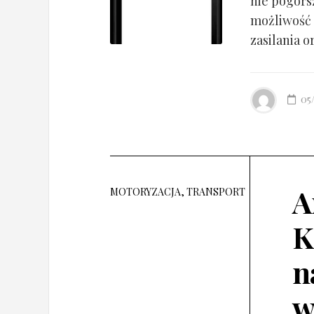
nie pogorsz
możliwość 
zasilania o
05
A
MOTORYZACJA, TRANSPORT
K
n
w