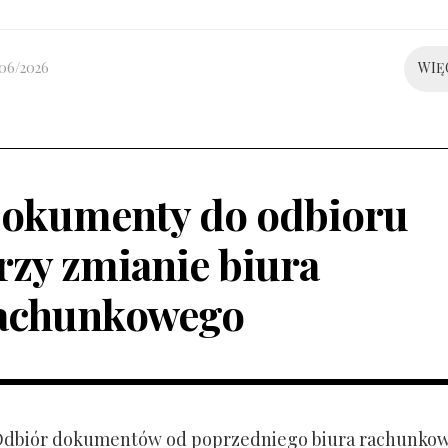
/06/2026
WIĘ
okumenty do odbioru
rzy zmianie biura
achunkowego
 Odbiór dokumentów od poprzedniego biura rachunko