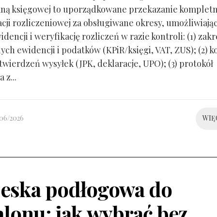
ną księgowej to uporządkowane przekazanie kompletn
ji rozliczeniowej za obsługiwane okresy, umożliwiają
idencji i weryfikację rozliczeń w razie kontroli: (1) zakr
ch ewidencji i podatków (KPiR/księgi, VAT, ZUS); (2) 
twierdzeń wysyłek (JPK, deklaracje, UPO); (3) protokół
 z...
/06/2026
WIĘ
eska podłogowa do
alonu: jak wybrać bez