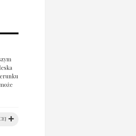
jszym
deska
ierunku
 może
CEJ