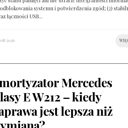
yć stanu pamięci ani nie utracić integralności informacj
odblokowania systemu i potwierdzenia zgód; (2) stabil
raz łączności USB...
/08/2026
WIĘ
mortyzator Mercedes
lasy E W212 – kiedy
aprawa jest lepsza niż
ymiana?