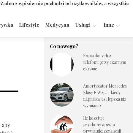
. Żaden z wpisów nie pochodzi od użytkowników, a wszystkie
rywka
Lifestyle
Medycyna
Usługi
Inne
Motoryzacja,
Turystyka,
Co nowego?
Transport
Sport
Kopia danych z
Technologie
telefonu przy czarnym
ekranie
Amortyzator Mercedes
Klasy E W212 – kiedy
naprawa jest lepsza niż
wymiana?
Ile kosztuje
, aby
psychoterapeuta
prywatnie: cena sesji