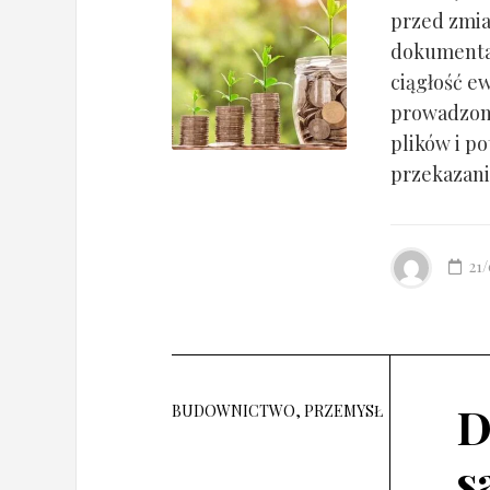
przed zmia
dokumentac
ciągłość ew
prowadzony
plików i po
przekazania
21
D
BUDOWNICTWO, PRZEMYSŁ
s