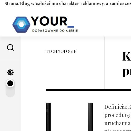
Strona/Blog w całości ma charakter reklamowy, a zamieszcz
Skip
to
content
K
TECHNOLOGIE
p
Definicja:
procedurę 
uruchamia s