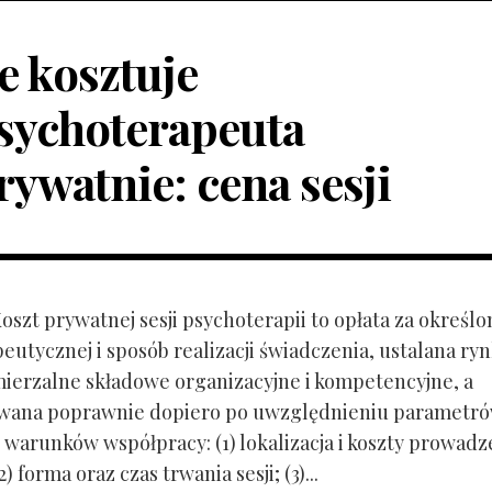
le kosztuje
sychoterapeuta
rywatnie: cena sesji
Koszt prywatnej sesji psychoterapii to opłata za określo
peutycznej i sposób realizacji świadczenia, ustalana r
mierzalne składowe organizacyjne i kompetencyjne, a
owana poprawnie dopiero po uwzględnieniu parametr
 warunków współpracy: (1) lokalizacja i koszty prowadz
) forma oraz czas trwania sesji; (3)...