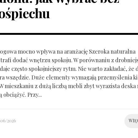
ośpiechu
ogowa mocno wpływa na aranżację Szeroka naturalna
trafi dodać wnętrzu spokoju. W porównaniu z drobnie
aje często spokojniejszy rytm. Nie warto zakładać, że 
ra wszędzie. Duże elementy wymagają przemyślenia k
 W mieszkaniu z dużą liczbą mebli zbyt wyrazista deska
 obciążyć. Przy...
/06/2026
WIĘ