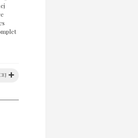
ej
ce
es
komplet
CEJ