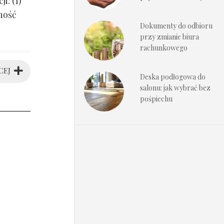
i: (1)
ność
Dokumenty do odbioru
przy zmianie biura
rachunkowego
CEJ
Deska podłogowa do
salonu: jak wybrać bez
pośpiechu