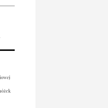
i
iowej
 nóżek