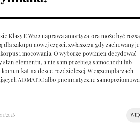
ie Klasy E W212 naprawa amortyzatora może być rozs
ą dla zakupu nowej części, zwłaszcza gdy zachowany je
 korpus i mocowania. O wyborze powinien decydować
y stan elementu, a nie sam przebieg samochodu lub
 komunikat na desce rozdzielczej. W egzemplarzach
ujących AIRMATIC albo pneumatyczne samopoziomowa
/07/2026
WIĘ