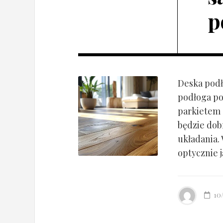
p
Deska podł
podłoga po
parkietem d
będzie dob
układania.
optycznie ją
10