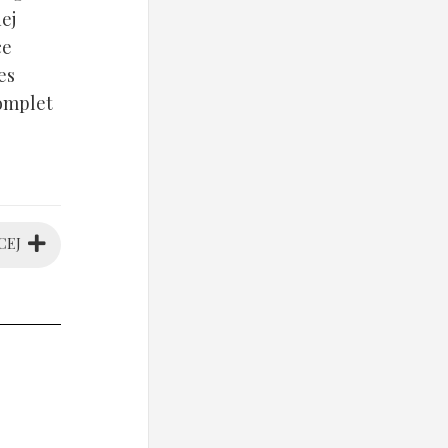
ej
ce
es
komplet
CEJ