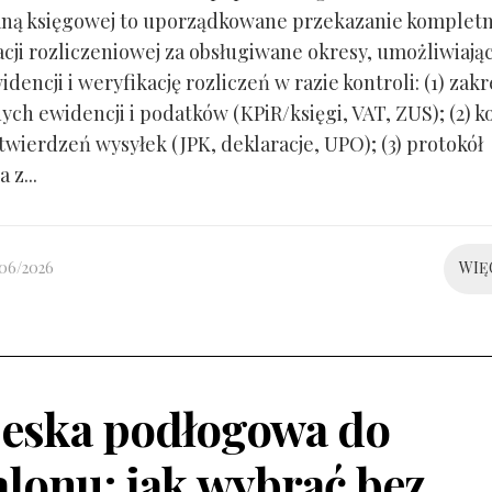
ną księgowej to uporządkowane przekazanie kompletn
ji rozliczeniowej za obsługiwane okresy, umożliwiają
idencji i weryfikację rozliczeń w razie kontroli: (1) zakr
ch ewidencji i podatków (KPiR/księgi, VAT, ZUS); (2) 
twierdzeń wysyłek (JPK, deklaracje, UPO); (3) protokół
 z...
/06/2026
WIĘ
eska podłogowa do
alonu: jak wybrać bez