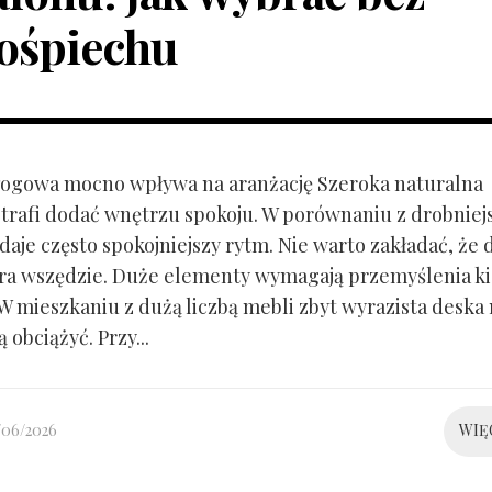
ośpiechu
ogowa mocno wpływa na aranżację Szeroka naturalna
trafi dodać wnętrzu spokoju. W porównaniu z drobnie
aje często spokojniejszy rytm. Nie warto zakładać, że 
ra wszędzie. Duże elementy wymagają przemyślenia k
 W mieszkaniu z dużą liczbą mebli zbyt wyrazista deska
 obciążyć. Przy...
/06/2026
WIĘ