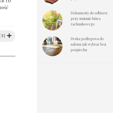
i: (1)
ność
Dokumenty do odbioru
przy zmianie biura
rachunkowego
CEJ
Deska podłogowa do
salonu: jak wybrać bez
pośpiechu