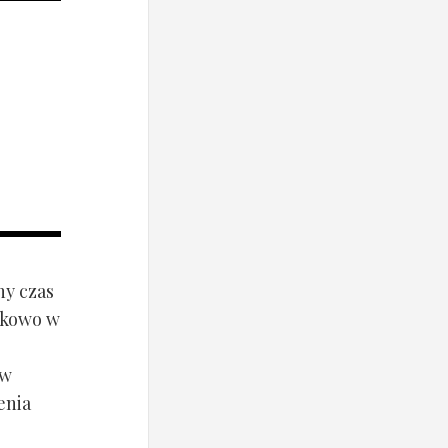
ny czas
ynkowo w
ów
enia