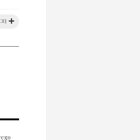
CEJ
wego