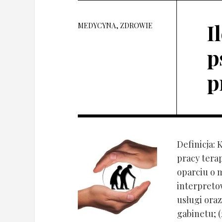
I
MEDYCYNA, ZDROWIE
p
p
Definicja: 
pracy tera
oparciu o 
interpret
usługi oraz
gabinetu; (2