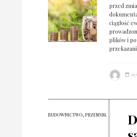
przed zmia
dokumentac
ciągłość ew
prowadzony
plików i po
przekazania
21
D
BUDOWNICTWO, PRZEMYSŁ
s