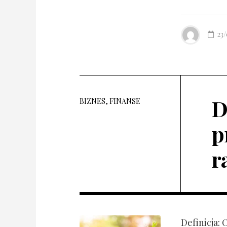
23
D
BIZNES, FINANSE
p
r
Definicja: