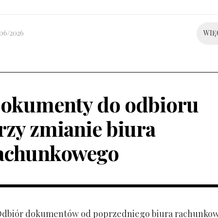
/06/2026
WIĘ
okumenty do odbioru
rzy zmianie biura
achunkowego
 Odbiór dokumentów od poprzedniego biura rachunko