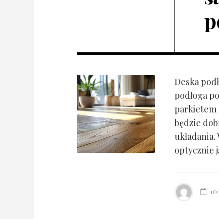
p
Deska podł
podłoga po
parkietem d
będzie dob
układania.
optycznie ją
10