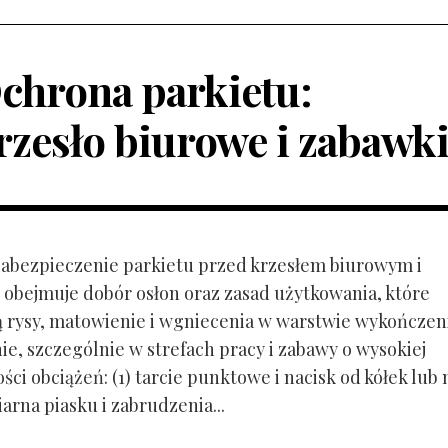
chrona parkietu:
rzesło biurowe i zabawk
 Zabezpieczenie parkietu przed krzesłem biurowym i
obejmuje dobór osłon oraz zasad użytkowania, które
ą rysy, matowienie i wgniecenia w warstwie wykończen
ie, szczególnie w strefach pracy i zabawy o wysokiej
ci obciążeń: (1) tarcie punktowe i nacisk od kółek lub
ziarna piasku i zabrudzenia...