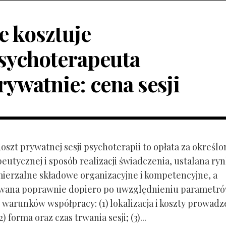
le kosztuje
sychoterapeuta
rywatnie: cena sesji
Koszt prywatnej sesji psychoterapii to opłata za określo
peutycznej i sposób realizacji świadczenia, ustalana r
mierzalne składowe organizacyjne i kompetencyjne, a
owana poprawnie dopiero po uwzględnieniu parametr
 warunków współpracy: (1) lokalizacja i koszty prowadz
) forma oraz czas trwania sesji; (3)...