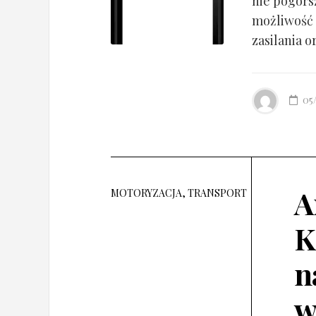
nie pogorsz
możliwość 
zasilania o
05
A
MOTORYZACJA, TRANSPORT
K
n
w