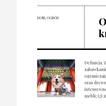
O
DOM, OGRÓD
k
Definicja:
zabawkami 
ograniczaj
oraz drewn
intensywnoś
mebli; (2) 