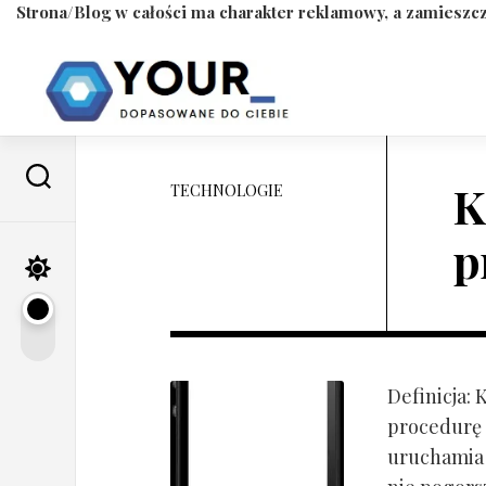
Strona/Blog w całości ma charakter reklamowy, a zamieszcz
Skip
to
content
K
TECHNOLOGIE
p
Definicja:
procedurę 
uruchamia s