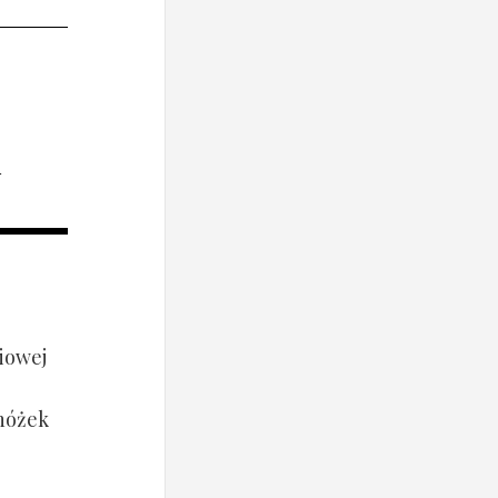
i
iowej
 nóżek