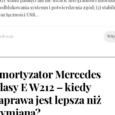
yć stanu pamięci ani nie utracić integralności informacj
odblokowania systemu i potwierdzenia zgód; (2) stabil
raz łączności USB...
/08/2026
WIĘ
mortyzator Mercedes
lasy E W212 – kiedy
aprawa jest lepsza niż
ymiana?