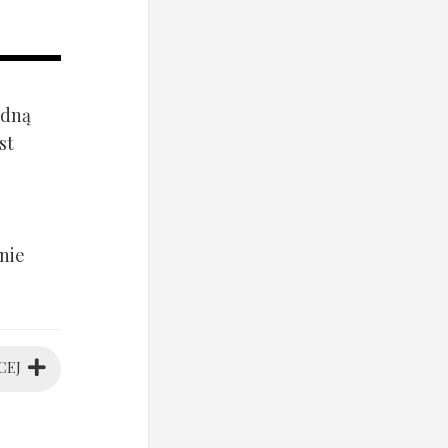
ądną
st
nie
CEJ