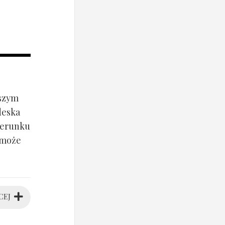
jszym
deska
ierunku
 może
CEJ