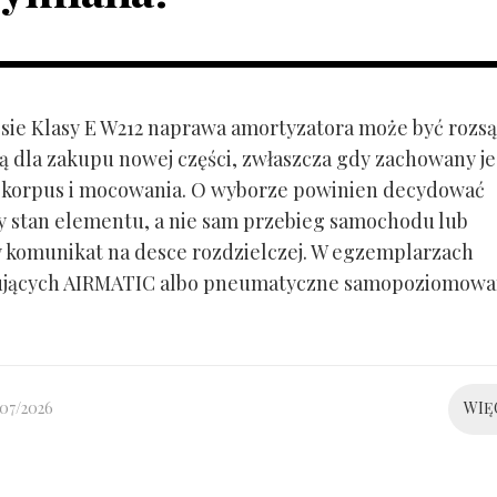
ie Klasy E W212 naprawa amortyzatora może być rozs
ą dla zakupu nowej części, zwłaszcza gdy zachowany je
 korpus i mocowania. O wyborze powinien decydować
y stan elementu, a nie sam przebieg samochodu lub
 komunikat na desce rozdzielczej. W egzemplarzach
ujących AIRMATIC albo pneumatyczne samopoziomowa
/07/2026
WIĘ