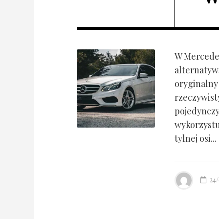
W Mercedes
alternatyw
oryginalny
rzeczywist
pojedynczy
wykorzyst
tylnej osi...
24