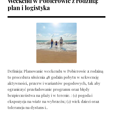
Weekend w Pobierowie z rodziną:
plan i logistyka
Definicja: Planowanie weekendu w Pobierowie z rodziną
to procedura ułożenia 48 godzin pobytu w sekwencję
aktywności, przerw i wariantów pogodowych, tak aby
ograniczyć przeładowanie programu oraz błędy
bezpieczeństwa na plaży i w terenie. : (1) pogoda i
ekspozycja na wiatr na wybrzeżu; (2) wiek dzieci oraz
tolerancja na dystans i...