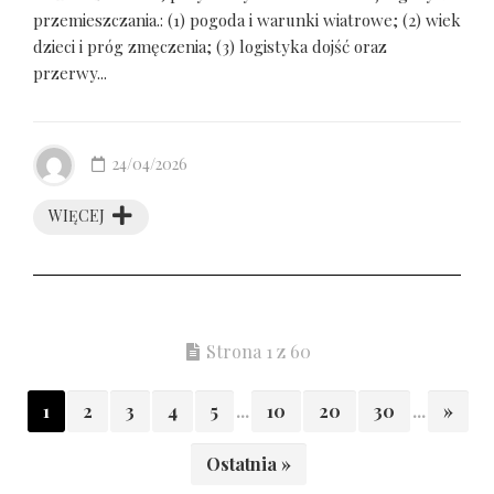
przemieszczania.: (1) pogoda i warunki wiatrowe; (2) wiek
dzieci i próg zmęczenia; (3) logistyka dojść oraz
przerwy...
24/04/2026
WIĘCEJ
Strona 1 z 60
1
2
3
4
5
...
10
20
30
...
»
Ostatnia »