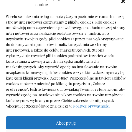
Dokumenty do odbioru przy zmianie biura
cookie
rachunkowego
W celu świadczenia usług na najwyższym poziomie w ramach naszej
strony internetowej korzystamy z plików cookies. Pliki cookies
umożliwiają nam zapewnienie prawidłowego działania naszej strony
internetowej oraz realizację podstawowych jej funkcji, a po
Deska podłogowa do salonu: jak wybrać bez
uzyskaniu Twojej zgody, pliki cookies są przez nas wykorzystywane
pośpiechu
do dokonywania pomiarów i analiz korzystania ze strony
internetowej, a także do celów marketingowych. Strona
wykorzystuje również pliki cookies podmiotów trzecich w celu
korzystania z zewnętrznych narzędzi analitycznych i
marketingowych. Aby wyrazić zgodę na instalowanie na Twoim
urządzeniu końcowym plików cookies wszystkich wskazanych wyżej
kategorii kliknij przycisk "Akceptuję". Poszczególne ustawienia plików
cookies możesz zmieniać po kliknięciu przycisku „Zobacz
preferencje”. Jeśli ustawienia odpowiadają Twoim preferencjom, aby
wyrazić zgodę na instalowanie plików cookies na Twoim urządzeniu
końcowym w wybranym przez Ciebie zakresie kliknij przycisk
"Akceptuję". Szczegółowe znajdziesz w
Polityce prywatności
.
Akceptuję
Wszelkie prawa zastrzezone