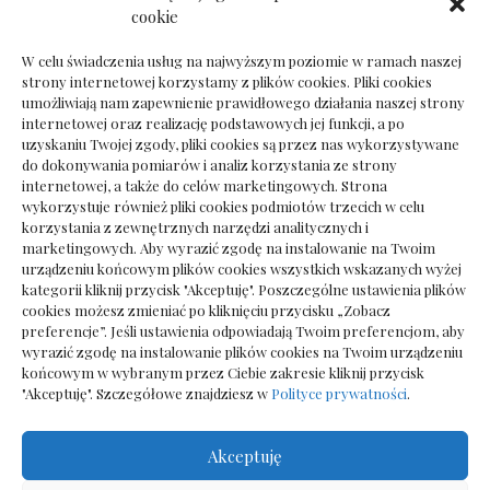
Dokumenty do odbioru przy zmianie biura
cookie
rachunkowego
W celu świadczenia usług na najwyższym poziomie w ramach naszej
strony internetowej korzystamy z plików cookies. Pliki cookies
umożliwiają nam zapewnienie prawidłowego działania naszej strony
internetowej oraz realizację podstawowych jej funkcji, a po
Deska podłogowa do salonu: jak wybrać bez
uzyskaniu Twojej zgody, pliki cookies są przez nas wykorzystywane
pośpiechu
do dokonywania pomiarów i analiz korzystania ze strony
internetowej, a także do celów marketingowych. Strona
wykorzystuje również pliki cookies podmiotów trzecich w celu
korzystania z zewnętrznych narzędzi analitycznych i
marketingowych. Aby wyrazić zgodę na instalowanie na Twoim
urządzeniu końcowym plików cookies wszystkich wskazanych wyżej
kategorii kliknij przycisk "Akceptuję". Poszczególne ustawienia plików
cookies możesz zmieniać po kliknięciu przycisku „Zobacz
preferencje”. Jeśli ustawienia odpowiadają Twoim preferencjom, aby
wyrazić zgodę na instalowanie plików cookies na Twoim urządzeniu
końcowym w wybranym przez Ciebie zakresie kliknij przycisk
"Akceptuję". Szczegółowe znajdziesz w
Polityce prywatności
.
Akceptuję
Wszelkie prawa zastrzezone