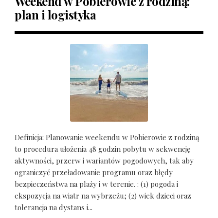
Weekend w Pobierowie z rodziną:
plan i logistyka
Definicja: Planowanie weekendu w Pobierowie z rodziną
to procedura ułożenia 48 godzin pobytu w sekwencję
aktywności, przerw i wariantów pogodowych, tak aby
ograniczyć przeładowanie programu oraz błędy
bezpieczeństwa na plaży i w terenie. : (1) pogoda i
ekspozycja na wiatr na wybrzeżu; (2) wiek dzieci oraz
tolerancja na dystans i...