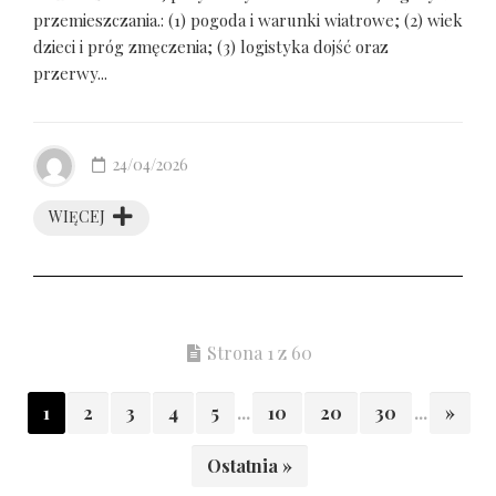
przemieszczania.: (1) pogoda i warunki wiatrowe; (2) wiek
dzieci i próg zmęczenia; (3) logistyka dojść oraz
przerwy...
24/04/2026
WIĘCEJ
Strona 1 z 60
1
2
3
4
5
...
10
20
30
...
»
Ostatnia »