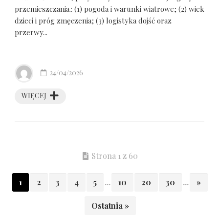
przemieszczania.: (1) pogoda i warunki wiatrowe; (2) wiek
dzieci i próg zmęczenia; (3) logistyka dojść oraz
przerwy...
24/04/2026
WIĘCEJ
Strona 1 z 60
1
2
3
4
5
...
10
20
30
...
»
Ostatnia »