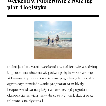
Weekend w Pobierowie z rodziną:
plan i logistyka
Definicja: Planowanie weekendu w Pobierowie z rodziną
to procedura ułożenia 48 godzin pobytu w sekwencję
aktywności, przerw i wariantów pogodowych, tak aby
ograniczyć przeładowanie programu oraz błędy
bezpieczeństwa na plaży i w terenie. : (1) pogoda i
ekspozycja na wiatr na wybrzeżu; (2) wiek dzieci oraz
tolerancja na dystans i...