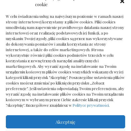
Dokumenty do odbioru przy zmianie biura
cookie
rachunkowego
W celu świadczenia usług na najwyższym poziomie w ramach naszej
strony internetowej korzystamy z plików cookies. Pliki cookies
umożliwiają nam zapewnienie prawidłowego działania naszej strony
internetowej oraz realizację podstawowych jej funkcji, a po
Deska podłogowa do salonu: jak wybrać bez
uzyskaniu Twojej zgody, pliki cookies są przez nas wykorzystywane
pośpiechu
do dokonywania pomiarów i analiz korzystania ze strony
internetowej, a także do celów marketingowych. Strona
wykorzystuje również pliki cookies podmiotów trzecich w celu
korzystania z zewnętrznych narzędzi analitycznych i
marketingowych. Aby wyrazić zgodę na instalowanie na Twoim
urządzeniu końcowym plików cookies wszystkich wskazanych wyżej
kategorii kliknij przycisk "Akceptuję". Poszczególne ustawienia plików
cookies możesz zmieniać po kliknięciu przycisku „Zobacz
preferencje”. Jeśli ustawienia odpowiadają Twoim preferencjom, aby
wyrazić zgodę na instalowanie plików cookies na Twoim urządzeniu
końcowym w wybranym przez Ciebie zakresie kliknij przycisk
"Akceptuję". Szczegółowe znajdziesz w
Polityce prywatności
.
Akceptuję
Wszelkie prawa zastrzezone