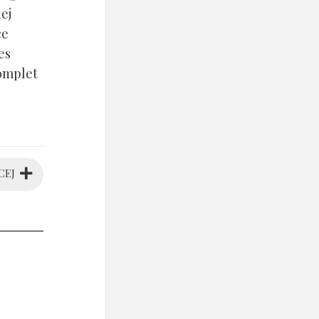
ej
ce
es
komplet
CEJ