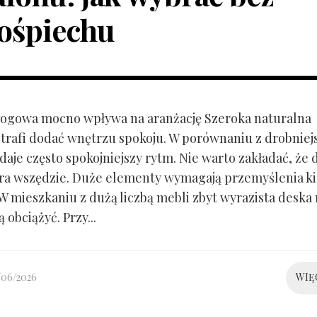
ośpiechu
ogowa mocno wpływa na aranżację Szeroka naturalna
trafi dodać wnętrzu spokoju. W porównaniu z drobnie
aje często spokojniejszy rytm. Nie warto zakładać, że 
ra wszędzie. Duże elementy wymagają przemyślenia k
 W mieszkaniu z dużą liczbą mebli zbyt wyrazista deska
 obciążyć. Przy...
/06/2026
WIĘ