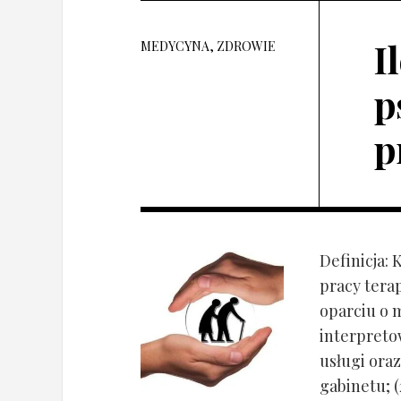
I
MEDYCYNA, ZDROWIE
p
p
Definicja: 
pracy tera
oparciu o 
interpret
usługi oraz
gabinetu; (2