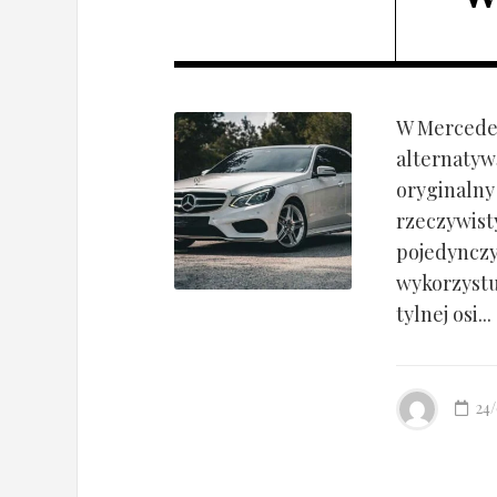
W Mercedes
alternatyw
oryginalny
rzeczywist
pojedynczy
wykorzyst
tylnej osi...
24