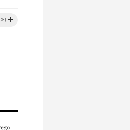
CEJ
wego