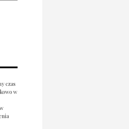
ny czas
ynkowo w
ów
enia