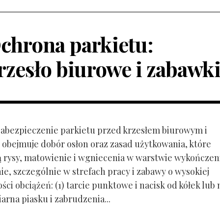
chrona parkietu:
rzesło biurowe i zabawk
 Zabezpieczenie parkietu przed krzesłem biurowym i
obejmuje dobór osłon oraz zasad użytkowania, które
ą rysy, matowienie i wgniecenia w warstwie wykończen
ie, szczególnie w strefach pracy i zabawy o wysokiej
ci obciążeń: (1) tarcie punktowe i nacisk od kółek lub
ziarna piasku i zabrudzenia...