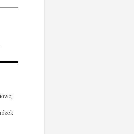
i
iowej
 nóżek