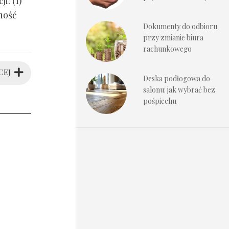
i: (1)
ność
Dokumenty do odbioru
przy zmianie biura
rachunkowego
CEJ
Deska podłogowa do
salonu: jak wybrać bez
pośpiechu