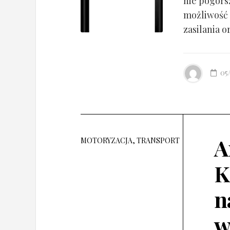
nie pogorsz
możliwość 
zasilania o
05
A
MOTORYZACJA, TRANSPORT
K
n
w