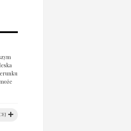
jszym
deska
ierunku
 może
CEJ