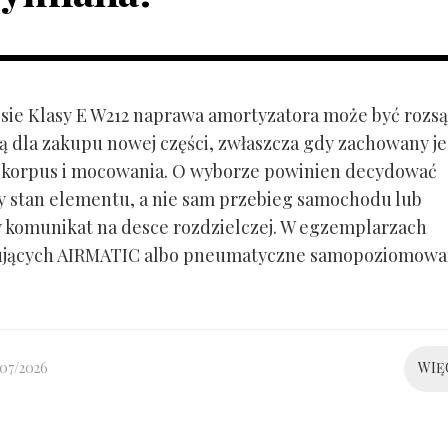
ie Klasy E W212 naprawa amortyzatora może być rozs
ą dla zakupu nowej części, zwłaszcza gdy zachowany je
 korpus i mocowania. O wyborze powinien decydować
y stan elementu, a nie sam przebieg samochodu lub
 komunikat na desce rozdzielczej. W egzemplarzach
ujących AIRMATIC albo pneumatyczne samopoziomowa
/07/2026
WIĘ