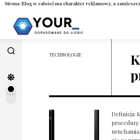
Strona/Blog w całości ma charakter reklamowy, a zamieszcz
Skip
to
content
K
TECHNOLOGIE
p
Definicja:
procedurę 
uruchamia s