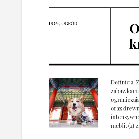
O
DOM, OGRÓD
k
Definicja:
zabawkami 
ograniczaj
oraz drewn
intensywnoś
mebli; (2) 