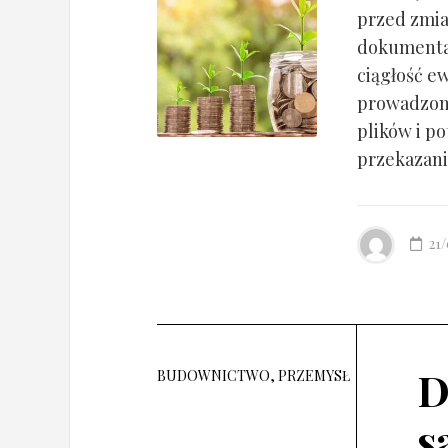
przed zmia
dokumentac
ciągłość ew
prowadzony
plików i po
przekazania
21
D
BUDOWNICTWO, PRZEMYSŁ
s