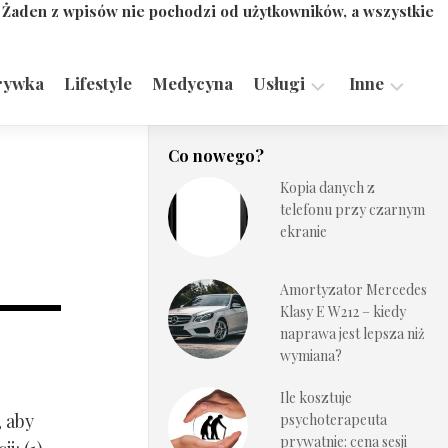
. Żaden z wpisów nie pochodzi od użytkowników, a wszystkie
rywka
Lifestyle
Medycyna
Usługi
Inne
Motoryzacja,
Turystyka,
Co nowego?
Transport
Sport
Kopia danych z
Technologie
telefonu przy czarnym
ekranie
Amortyzator Mercedes
Klasy E W212 – kiedy
naprawa jest lepsza niż
wymiana?
Ile kosztuje
, aby
psychoterapeuta
prywatnie: cena sesji