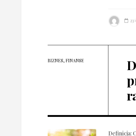
23
D
BIZNES, FINANSE
p
r
Definicja: