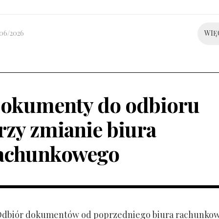
/06/2026
WIĘ
okumenty do odbioru
rzy zmianie biura
achunkowego
 Odbiór dokumentów od poprzedniego biura rachunko