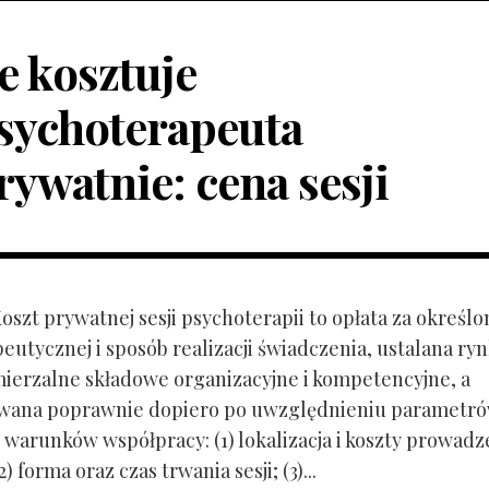
le kosztuje
sychoterapeuta
rywatnie: cena sesji
Koszt prywatnej sesji psychoterapii to opłata za określo
peutycznej i sposób realizacji świadczenia, ustalana r
mierzalne składowe organizacyjne i kompetencyjne, a
owana poprawnie dopiero po uwzględnieniu parametr
 warunków współpracy: (1) lokalizacja i koszty prowadz
) forma oraz czas trwania sesji; (3)...