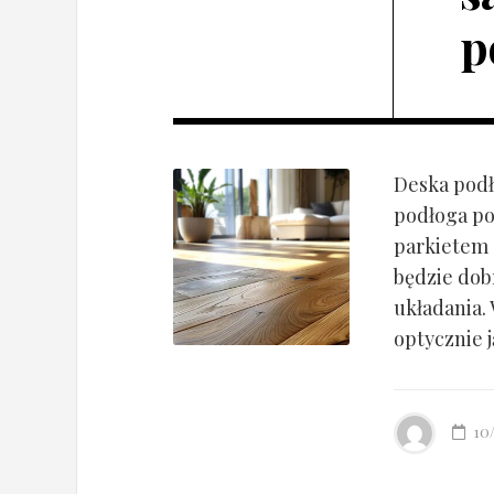
p
Deska podł
podłoga po
parkietem d
będzie dob
układania.
optycznie ją
10