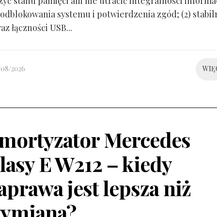
yć stanu pamięci ani nie utracić integralności informacj
odblokowania systemu i potwierdzenia zgód; (2) stabil
raz łączności USB...
/08/2026
WIĘ
mortyzator Mercedes
lasy E W212 – kiedy
aprawa jest lepsza niż
ymiana?