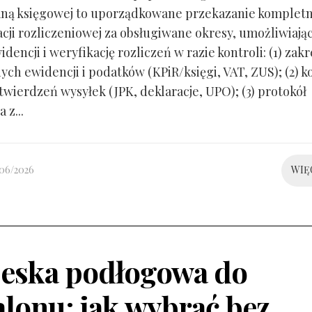
ną księgowej to uporządkowane przekazanie kompletn
ji rozliczeniowej za obsługiwane okresy, umożliwiają
idencji i weryfikację rozliczeń w razie kontroli: (1) zakr
ch ewidencji i podatków (KPiR/księgi, VAT, ZUS); (2) 
twierdzeń wysyłek (JPK, deklaracje, UPO); (3) protokół
 z...
/06/2026
WIĘ
eska podłogowa do
alonu: jak wybrać bez