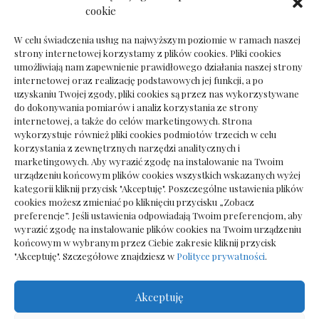
Dokumenty do odbioru przy zmianie biura
cookie
rachunkowego
W celu świadczenia usług na najwyższym poziomie w ramach naszej
strony internetowej korzystamy z plików cookies. Pliki cookies
umożliwiają nam zapewnienie prawidłowego działania naszej strony
internetowej oraz realizację podstawowych jej funkcji, a po
Deska podłogowa do salonu: jak wybrać bez
uzyskaniu Twojej zgody, pliki cookies są przez nas wykorzystywane
pośpiechu
do dokonywania pomiarów i analiz korzystania ze strony
internetowej, a także do celów marketingowych. Strona
wykorzystuje również pliki cookies podmiotów trzecich w celu
korzystania z zewnętrznych narzędzi analitycznych i
marketingowych. Aby wyrazić zgodę na instalowanie na Twoim
urządzeniu końcowym plików cookies wszystkich wskazanych wyżej
kategorii kliknij przycisk "Akceptuję". Poszczególne ustawienia plików
cookies możesz zmieniać po kliknięciu przycisku „Zobacz
preferencje”. Jeśli ustawienia odpowiadają Twoim preferencjom, aby
wyrazić zgodę na instalowanie plików cookies na Twoim urządzeniu
końcowym w wybranym przez Ciebie zakresie kliknij przycisk
"Akceptuję". Szczegółowe znajdziesz w
Polityce prywatności
.
Akceptuję
Wszelkie prawa zastrzezone