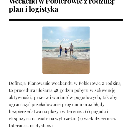
Weekend w Pobierowie z rodziną:
plan i logistyka
Definicja: Planowanie weekendu w Pobierowie z rodziną
to procedura ułożenia 48 godzin pobytu w sekwencję
aktywności, przerw i wariantów pogodowych, tak aby
ograniczyć przeładowanie programu oraz błędy
bezpieczeństwa na plaży i w terenie. : (1) pogoda i
ekspozycja na wiatr na wybrzeżu; (2) wiek dzieci oraz
tolerancja na dystans i...