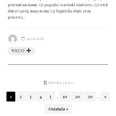
przemieszczania.: (1) pogoda i warunki wiatrowe; (2) wiek
dzieci i próg zmęczenia; (3) logistyka dojść oraz
przerwy...
24/04/2026
WIĘCEJ
Strona 1 z 60
1
2
3
4
5
...
10
20
30
...
»
Ostatnia »