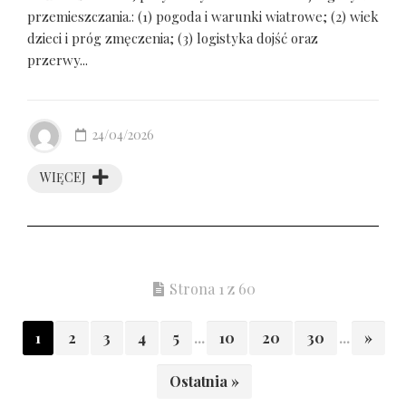
przemieszczania.: (1) pogoda i warunki wiatrowe; (2) wiek
dzieci i próg zmęczenia; (3) logistyka dojść oraz
przerwy...
24/04/2026
WIĘCEJ
Strona 1 z 60
1
2
3
4
5
...
10
20
30
...
»
Ostatnia »