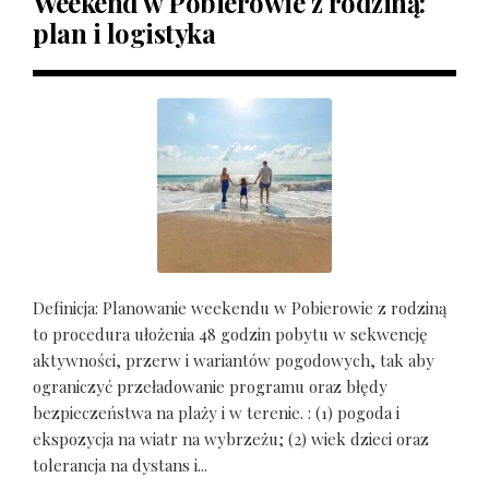
Weekend w Pobierowie z rodziną:
plan i logistyka
Definicja: Planowanie weekendu w Pobierowie z rodziną
to procedura ułożenia 48 godzin pobytu w sekwencję
aktywności, przerw i wariantów pogodowych, tak aby
ograniczyć przeładowanie programu oraz błędy
bezpieczeństwa na plaży i w terenie. : (1) pogoda i
ekspozycja na wiatr na wybrzeżu; (2) wiek dzieci oraz
tolerancja na dystans i...