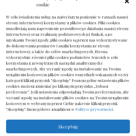
Dokumenty do odbioru przy zmianie biura
cookie
rachunkowego
W celu świadczenia usług na najwyższym poziomie w ramach naszej
strony internetowej korzystamy z plików cookies. Pliki cookies
umożliwiają nam zapewnienie prawidłowego działania naszej strony
internetowej oraz realizację podstawowych jej funkcji, a po
Deska podłogowa do salonu: jak wybrać bez
uzyskaniu Twojej zgody, pliki cookies są przez nas wykorzystywane
pośpiechu
do dokonywania pomiarów i analiz korzystania ze strony
internetowej, a także do celów marketingowych. Strona
wykorzystuje również pliki cookies podmiotów trzecich w celu
korzystania z zewnętrznych narzędzi analitycznych i
marketingowych. Aby wyrazić zgodę na instalowanie na Twoim
urządzeniu końcowym plików cookies wszystkich wskazanych wyżej
kategorii kliknij przycisk "Akceptuję". Poszczególne ustawienia plików
cookies możesz zmieniać po kliknięciu przycisku „Zobacz
preferencje”. Jeśli ustawienia odpowiadają Twoim preferencjom, aby
wyrazić zgodę na instalowanie plików cookies na Twoim urządzeniu
końcowym w wybranym przez Ciebie zakresie kliknij przycisk
"Akceptuję". Szczegółowe znajdziesz w
Polityce prywatności
.
Akceptuję
Wszelkie prawa zastrzezone