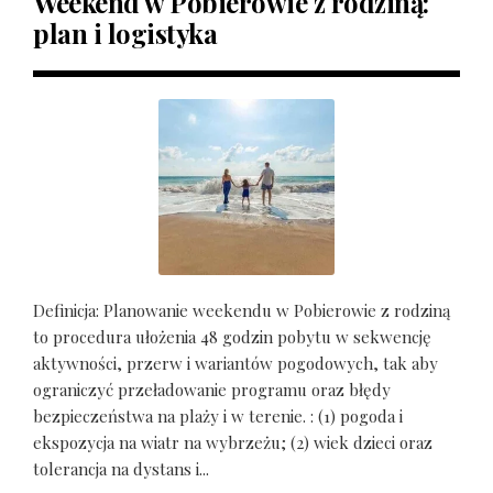
Weekend w Pobierowie z rodziną:
plan i logistyka
Definicja: Planowanie weekendu w Pobierowie z rodziną
to procedura ułożenia 48 godzin pobytu w sekwencję
aktywności, przerw i wariantów pogodowych, tak aby
ograniczyć przeładowanie programu oraz błędy
bezpieczeństwa na plaży i w terenie. : (1) pogoda i
ekspozycja na wiatr na wybrzeżu; (2) wiek dzieci oraz
tolerancja na dystans i...