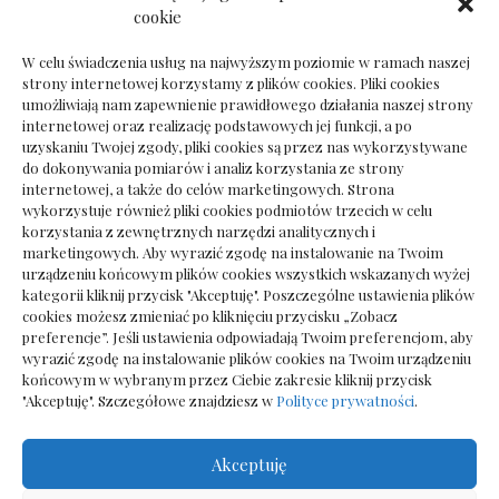
Dokumenty do odbioru przy zmianie biura
cookie
rachunkowego
W celu świadczenia usług na najwyższym poziomie w ramach naszej
strony internetowej korzystamy z plików cookies. Pliki cookies
umożliwiają nam zapewnienie prawidłowego działania naszej strony
internetowej oraz realizację podstawowych jej funkcji, a po
Deska podłogowa do salonu: jak wybrać bez
uzyskaniu Twojej zgody, pliki cookies są przez nas wykorzystywane
pośpiechu
do dokonywania pomiarów i analiz korzystania ze strony
internetowej, a także do celów marketingowych. Strona
wykorzystuje również pliki cookies podmiotów trzecich w celu
korzystania z zewnętrznych narzędzi analitycznych i
marketingowych. Aby wyrazić zgodę na instalowanie na Twoim
urządzeniu końcowym plików cookies wszystkich wskazanych wyżej
kategorii kliknij przycisk "Akceptuję". Poszczególne ustawienia plików
cookies możesz zmieniać po kliknięciu przycisku „Zobacz
preferencje”. Jeśli ustawienia odpowiadają Twoim preferencjom, aby
wyrazić zgodę na instalowanie plików cookies na Twoim urządzeniu
końcowym w wybranym przez Ciebie zakresie kliknij przycisk
"Akceptuję". Szczegółowe znajdziesz w
Polityce prywatności
.
Akceptuję
Wszelkie prawa zastrzezone