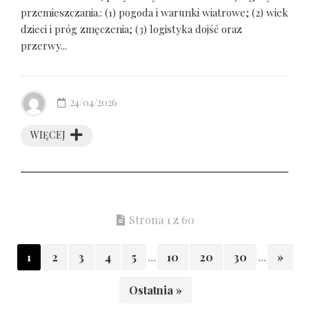
przemieszczania.: (1) pogoda i warunki wiatrowe; (2) wiek
dzieci i próg zmęczenia; (3) logistyka dojść oraz
przerwy...
24/04/2026
WIĘCEJ
Strona 1 z 60
1
2
3
4
5
...
10
20
30
...
»
Ostatnia »