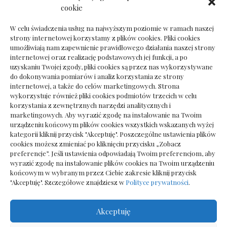
Dokumenty do odbioru przy zmianie biura
cookie
rachunkowego
W celu świadczenia usług na najwyższym poziomie w ramach naszej
strony internetowej korzystamy z plików cookies. Pliki cookies
umożliwiają nam zapewnienie prawidłowego działania naszej strony
internetowej oraz realizację podstawowych jej funkcji, a po
Deska podłogowa do salonu: jak wybrać bez
uzyskaniu Twojej zgody, pliki cookies są przez nas wykorzystywane
pośpiechu
do dokonywania pomiarów i analiz korzystania ze strony
internetowej, a także do celów marketingowych. Strona
wykorzystuje również pliki cookies podmiotów trzecich w celu
korzystania z zewnętrznych narzędzi analitycznych i
marketingowych. Aby wyrazić zgodę na instalowanie na Twoim
urządzeniu końcowym plików cookies wszystkich wskazanych wyżej
kategorii kliknij przycisk "Akceptuję". Poszczególne ustawienia plików
cookies możesz zmieniać po kliknięciu przycisku „Zobacz
preferencje”. Jeśli ustawienia odpowiadają Twoim preferencjom, aby
wyrazić zgodę na instalowanie plików cookies na Twoim urządzeniu
końcowym w wybranym przez Ciebie zakresie kliknij przycisk
"Akceptuję". Szczegółowe znajdziesz w
Polityce prywatności
.
Akceptuję
Wszelkie prawa zastrzezone