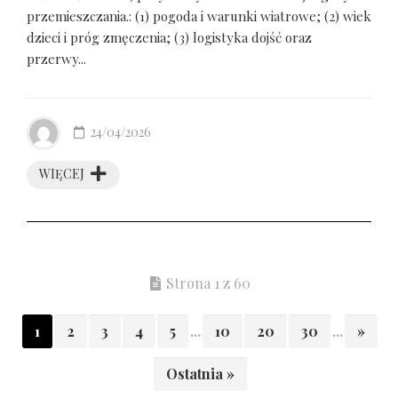
przemieszczania.: (1) pogoda i warunki wiatrowe; (2) wiek
dzieci i próg zmęczenia; (3) logistyka dojść oraz
przerwy...
24/04/2026
WIĘCEJ
Strona 1 z 60
1
2
3
4
5
...
10
20
30
...
»
Ostatnia »