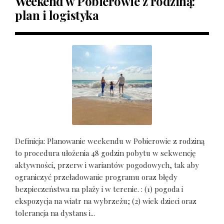
Weekend w Pobierowie z rodziną:
plan i logistyka
Definicja: Planowanie weekendu w Pobierowie z rodziną
to procedura ułożenia 48 godzin pobytu w sekwencję
aktywności, przerw i wariantów pogodowych, tak aby
ograniczyć przeładowanie programu oraz błędy
bezpieczeństwa na plaży i w terenie. : (1) pogoda i
ekspozycja na wiatr na wybrzeżu; (2) wiek dzieci oraz
tolerancja na dystans i...