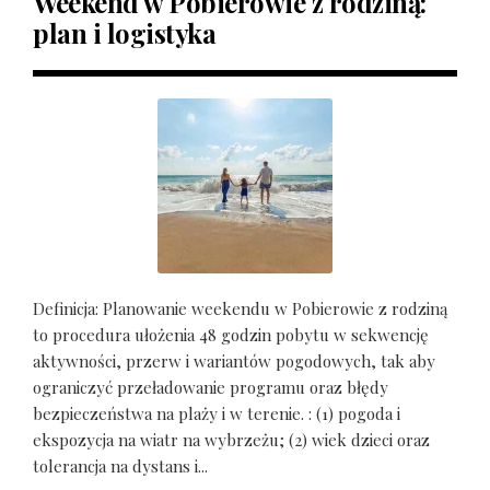
Weekend w Pobierowie z rodziną:
plan i logistyka
Definicja: Planowanie weekendu w Pobierowie z rodziną
to procedura ułożenia 48 godzin pobytu w sekwencję
aktywności, przerw i wariantów pogodowych, tak aby
ograniczyć przeładowanie programu oraz błędy
bezpieczeństwa na plaży i w terenie. : (1) pogoda i
ekspozycja na wiatr na wybrzeżu; (2) wiek dzieci oraz
tolerancja na dystans i...