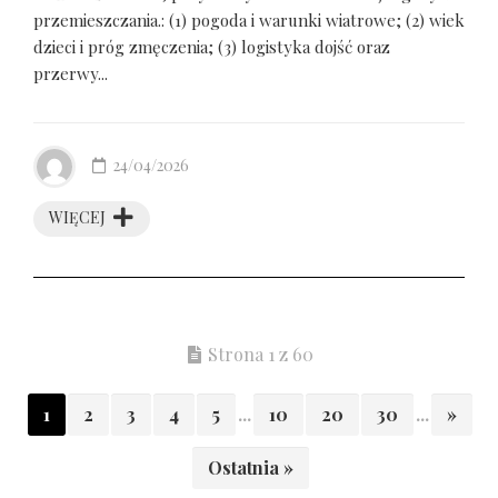
przemieszczania.: (1) pogoda i warunki wiatrowe; (2) wiek
dzieci i próg zmęczenia; (3) logistyka dojść oraz
przerwy...
24/04/2026
WIĘCEJ
Strona 1 z 60
1
2
3
4
5
...
10
20
30
...
»
Ostatnia »