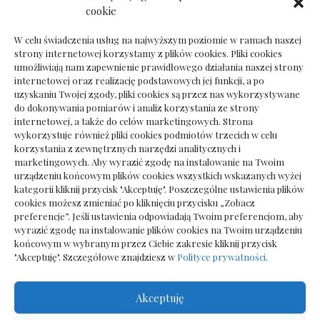
Dokumenty do odbioru przy zmianie biura
cookie
rachunkowego
W celu świadczenia usług na najwyższym poziomie w ramach naszej
strony internetowej korzystamy z plików cookies. Pliki cookies
umożliwiają nam zapewnienie prawidłowego działania naszej strony
internetowej oraz realizację podstawowych jej funkcji, a po
Deska podłogowa do salonu: jak wybrać bez
uzyskaniu Twojej zgody, pliki cookies są przez nas wykorzystywane
pośpiechu
do dokonywania pomiarów i analiz korzystania ze strony
internetowej, a także do celów marketingowych. Strona
wykorzystuje również pliki cookies podmiotów trzecich w celu
korzystania z zewnętrznych narzędzi analitycznych i
marketingowych. Aby wyrazić zgodę na instalowanie na Twoim
urządzeniu końcowym plików cookies wszystkich wskazanych wyżej
kategorii kliknij przycisk "Akceptuję". Poszczególne ustawienia plików
cookies możesz zmieniać po kliknięciu przycisku „Zobacz
preferencje”. Jeśli ustawienia odpowiadają Twoim preferencjom, aby
wyrazić zgodę na instalowanie plików cookies na Twoim urządzeniu
końcowym w wybranym przez Ciebie zakresie kliknij przycisk
"Akceptuję". Szczegółowe znajdziesz w
Polityce prywatności
.
Akceptuję
Wszelkie prawa zastrzezone